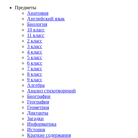
Предметы
Анатомия
Английский язык
Биология
10 класс
11 класс
2 класс
3 класс
4 класс
5 класс
6 класс
7 класс
8 класс
9 класс
Алгебра
Анализ стихотворений
Биографии
География
Геометрия
Диктанты
Загадки
Информатика
История
Краткие содержания