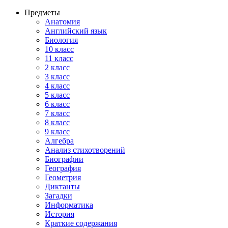
Предметы
Анатомия
Английский язык
Биология
10 класс
11 класс
2 класс
3 класс
4 класс
5 класс
6 класс
7 класс
8 класс
9 класс
Алгебра
Анализ стихотворений
Биографии
География
Геометрия
Диктанты
Загадки
Информатика
История
Краткие содержания