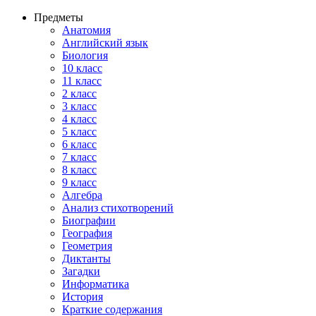
Предметы
Анатомия
Английский язык
Биология
10 класс
11 класс
2 класс
3 класс
4 класс
5 класс
6 класс
7 класс
8 класс
9 класс
Алгебра
Анализ стихотворений
Биографии
География
Геометрия
Диктанты
Загадки
Информатика
История
Краткие содержания