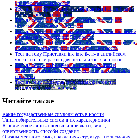
употребления
5 вопросов
Тест на тему
Британский vs американский английский:
в чем разница?
5 вопросов
Тест на тему
Be mad about - как переводится и как
использовать в речи
5 вопросов
Тест на тему
Be hooked on в английском языке: значение
и примеры предложений
5 вопросов
Тест на тему
«To be made» в английском языке: значение,
правила и примеры для школьников
5 вопросов
Тест на тему
Приставки in-, im-, il-, ir- в английском
языке: полный разбор для школьников
5 вопросов
Тест на тему
«To be given» в английском языке:
значение, употребление и примеры для школьников
5
вопросов
Тест на тему
Подборка интересных фактов про
английский язык
5 вопросов
Читайте также
Какие государственные символы есть в России
Типы избирательных систем и их характеристики
Юридическое лицо - понятие и признаки, виды,
ответственность, способы создания
Органы местного самоуправления - структура, полномочия,