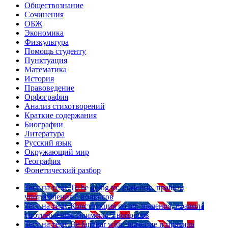
Обществознание
Сочинения
ОБЖ
Экономика
Физкультура
Помощь студенту
Пунктуация
Математика
История
Правоведение
Орфография
Анализ стихотворений
Краткие содержания
Биографии
Литература
Русский язык
Окружающий мир
География
Фонетический разбор
Тест на тему
To be going to: значение, правила
употребления
5 вопросов
Тест на тему
Конструкция go on: значения, правила
употребления, примеры
5 вопросов
Тест на тему
Be familiar with: значение и правила