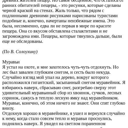
древних жителей пещер. Но самое бесценное, что осталось от
ранних обитателей пещеры, - это рисунки, которые сделаны
черной краской на стенах. Жаль только, что рядом с
подлинными древними рисунками нарисованы туристами
подобные и, конечно, начертаны неизбежные имена. Это
была, несомненно, едва ли не первая в мире по красоте
пещера. Она со вкусом обставлена сталактитами и не
загромождена ими. Пещеры, которые тянулись дальше, были
еще не обследованы.
(По В. Солоухину)
Муравьи
Я устал на охоте, и мне захотелось чуть-чуть отдохнуть. Но
лес был завален глубоким снегом, и сесть было некуда.
Случайно взгляд мой упал на дерево, вокруг которого
расположился гигантский, засыпанный снегом муравейник. Я
взбираюсь наверх, сбрасываю снег, разгребаю сверху этот
удивительный муравьиный сбор из хвоинок, сучков, лесных
соринок, сажусь в теплую лесную ямку над муравейником.
Муравьи, конечно, об этом ничего не знают. Они спят глубоко
внизу.
Отдохнув хорошо в муравейнике, я ушел и вернулся случайно
к нему, когда стало совсем тепло и муравьи проснулись,
поднялись наверх. Я увидел на светлом пораненном