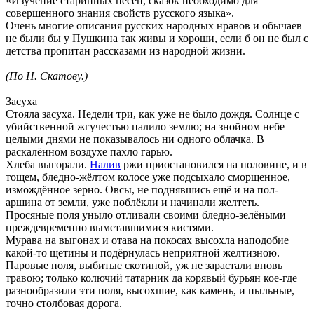
«Изучение старинных песен, сказок необходимо для
совершенного знания свойств русского языка».
Очень многие описания русских народных нравов и обычаев
не были бы у Пушкина так живы и хороши, если б он не был с
детства пропитан рассказами из народной жизни.
(По Н. Скатову.)
Засуха
Стояла засуха. Недели три, как уже не было дождя. Солнце с
убийственной жгучестью палило землю; на знойном небе
целыми днями не показывалось ни одного облачка. В
раскалённом воздухе пахло гарью.
Хлеба выгорали.
Налив
ржи приостановился на половине, и в
тощем, бледно-жёлтом колосе уже подсыхало сморщенное,
измождённое зерно. Овсы, не поднявшись ещё и на пол-
аршина от земли, уже поблёкли и начинали желтеть.
Просяные поля уныло отливали своими бледно-зелёными
преждевременно выметавшимися кистями.
Мурава на выгонах и отава на покосах высохла наподобие
какой-то щетины и подёрнулась неприятной желтизною.
Паровые поля, выбитые скотиной, уж не зарастали вновь
травою; только колючий татарник да корявый бурьян кое-где
разнообразили эти поля, высохшие, как камень, и пыльные,
точно столбовая дорога.