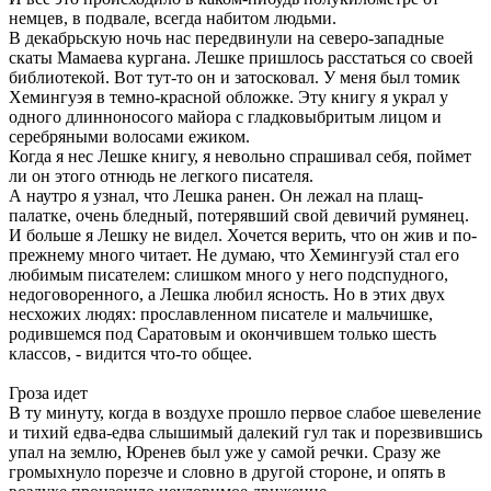
немцев, в подвале, всегда набитом людьми.
В декабрьскую ночь нас передвинули на северо-западные
скаты Мамаева кургана. Лешке пришлось расстаться со своей
библиотекой. Вот тут-то он и затосковал. У меня был томик
Хемингуэя в темно-красной обложке. Эту книгу я украл у
одного длинноносого майора с гладковыбритым лицом и
серебряными волосами ежиком.
Когда я нес Лешке книгу, я невольно спрашивал себя, поймет
ли он этого отнюдь не легкого писателя.
А наутро я узнал, что Лешка ранен. Он лежал на плащ-
палатке, очень бледный, потерявший свой девичий румянец.
И больше я Лешку не видел. Хочется верить, что он жив и по-
прежнему много читает. Не думаю, что Хемингуэй стал его
любимым писателем: слишком много у него подспудного,
недоговоренного, а Лешка любил ясность. Но в этих двух
несхожих людях: прославленном писателе и мальчишке,
родившемся под Саратовым и окончившем только шесть
классов, - видится что-то общее.
Гроза идет
В ту минуту, когда в воздухе прошло первое слабое шевеление
и тихий едва-едва слышимый далекий гул так и порезвившись
упал на землю, Юренев был уже у самой речки. Сразу же
громыхнуло порезче и словно в другой стороне, и опять в