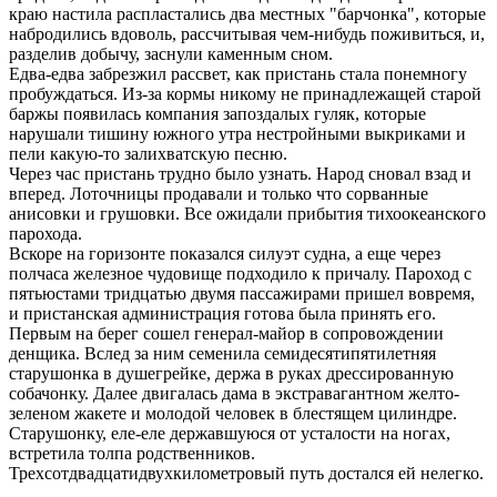
краю настила распластались два местных "барчонка", которые
набродились вдоволь, рассчитывая чем-нибудь поживиться, и,
разделив добычу, заснули каменным сном.
Едва-едва забрезжил рассвет, как пристань стала понемногу
пробуждаться. Из-за кормы никому не принадлежащей старой
баржы появилась компания запоздалых гуляк, которые
нарушали тишину южного утра нестройными выкриками и
пели какую-то залихватскую песню.
Через час пристань трудно было узнать. Народ сновал взад и
вперед. Лоточницы продавали и только что сорванные
анисовки и грушовки. Все ожидали прибытия тихоокеанского
парохода.
Вскоре на горизонте показался силуэт судна, а еще через
полчаса железное чудовище подходило к причалу. Пароход с
пятьюстами тридцатью двумя пассажирами пришел вовремя,
и пристанская администрация готова была принять его.
Первым на берег сошел генерал-майор в сопровождении
денщика. Вслед за ним семенила семидесятипятилетняя
старушонка в душегрейке, держа в руках дрессированную
собачонку. Далее двигалась дама в экстравагантном желто-
зеленом жакете и молодой человек в блестящем цилиндре.
Старушонку, еле-еле державшуюся от усталости на ногах,
встретила толпа родственников.
Трехсотдвадцатидвухкилометровый путь достался ей нелегко.