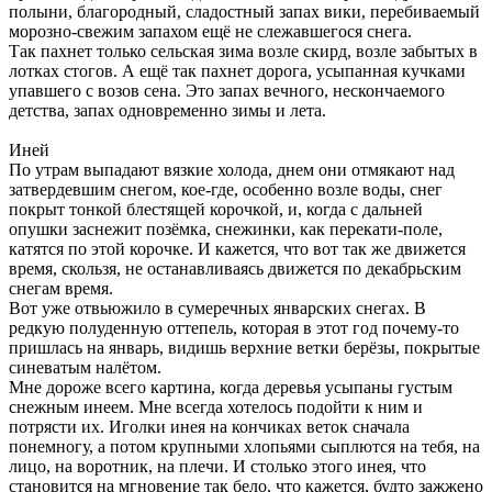
полыни, благородный, сладостный запах вики, перебиваемый
морозно-свежим запахом ещё не слежавшегося снега.
Так пахнет только сельская зима возле скирд, возле забытых в
лотках стогов. А ещё так пахнет дорога, усыпанная кучками
упавшего с возов сена. Это запах вечного, нескончаемого
детства, запах одновременно зимы и лета.
Иней
По утрам выпадают вязкие холода, днем они отмякают над
затвердевшим снегом, кое-где, особенно возле воды, снег
покрыт тонкой блестящей корочкой, и, когда с дальней
опушки заснежит позёмка, снежинки, как перекати-поле,
катятся по этой корочке. И кажется, что вот так же движется
время, скользя, не останавливаясь движется по декабрьским
снегам время.
Вот уже отвьюжило в сумеречных январских снегах. В
редкую полуденную оттепель, которая в этот год почему-то
пришлась на январь, видишь верхние ветки берёзы, покрытые
синеватым налётом.
Мне дороже всего картина, когда деревья усыпаны густым
снежным инеем. Мне всегда хотелось подойти к ним и
потрясти их. Иголки инея на кончиках веток сначала
понемногу, а потом крупными хлопьями сыплются на тебя, на
лицо, на воротник, на плечи. И столько этого инея, что
становится на мгновение так бело, что кажется, будто зажжено