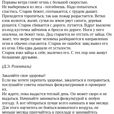
Порывы ветра гонят огонь с большой скоростью.
Не выберешься из леса - погибнешь. Надо попытаться
спастись. Старик бежит, спотыкается, с трудом дышит.
Приходится торопиться, так как пожар разрастается. Ветки
елок колются, жалят, сучья на земле рвут сапоги, деревья
рушатся. Старик сбивается с дороги, путается. Вдруг выскочи
из-под кусточка зайчонок и бросся по дороге. Ноги у него
опалены, он бежит тихо. Дед старается не отстать от зайца. Он
знает, что звери лучше человека разбираются в направлении
огня и обычно спасаются. Старик не ошибся: заяц вывел его
из огня. Оба едва дышали от усталости.
Старик взял зайца к себе, вылечил его. С тех пор они живут
большими друзьями.
(Д.Э. Розенталь)
Закаляйте свое здоровье!
Если вы хотите укрепить здоровье, закалиться и поправиться,
послушайте советы опытных физкультурников и проверьте
их.
Не ждите, пока выдастся теплый день. Он может скоро и не
выдаться. Начинайте заниматься физкультурой в любую
погоду. А вот обтираться лучше всего начинать в мае месяце.
Для этого научитесь не бояться комнатного воздуха, не
меньше месяца приучайтесь к прохладе и занимайтесь