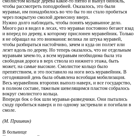
смолистом кольце дерева какое-то пятно и вынул бинокль,
чтобы рассмотреть поподробней. Оказалось, это были
муравьи, им понадобилось во что бы то ни стало пробиться
через покрытую смолой древесину вверх.
Нужно долго наблюдать, чтобы понять муравьиное дело.
Много раз я видел в лесах, что муравьи постоянно бегают взад
и вперед по дереву, к которому прислонен муравейник. Только
я не обращал на это внимания: велика ли штука муравей,
чтобы разбираться настойчиво, зачем и куда он ползет или
лезет вдоль по дереву. Но теперь оказалось, что не отдельным
муравьям зачем-то, а всем муравьям необходима была эта
свободная дорога в верх ствола из нижнего этажа, быть
может, на самые высокие. Смолистое кольцо было
препятствием, и это поставило на ноги весь муравейник. В
сегодняшний день была объявлена всеобщая мобилизация.
Весь муравейник второпях выполз наверх, и все государство,
в полном составе, тяжелым шевелящимся пластом собралось
вокруг смолистого кольца.
Впереди бок о бок шли муравьи-разведчики. Они пытались
сходу пробиться наверх и по одному застревали и погибали в
смоле.
(М. Пришвин)
В больнице