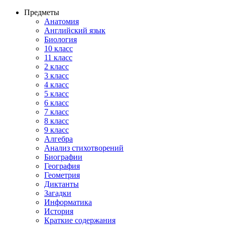
Предметы
Анатомия
Английский язык
Биология
10 класс
11 класс
2 класс
3 класс
4 класс
5 класс
6 класс
7 класс
8 класс
9 класс
Алгебра
Анализ стихотворений
Биографии
География
Геометрия
Диктанты
Загадки
Информатика
История
Краткие содержания