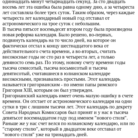
одиннадцать минут четырнадцать секунд. За сто двадцать
восемь лет эта ошибка была равна одному дню, а за четыреста
лет составляла более трех суток. Таким образом, через каждые
четыреста лет календарный новый год отставал от
астрономического на трое суток с небольшим.
В тысяча пятьсот восемьдесят втором году была произведена
новая реформа календаря. Было решено, во-первых,
подвинуть календарь на то число дней, на которое он
фактически отстал к концу шестнадцатого века от
действительного счета времени, а во-вторых, считать
високосные годы не сто раз в четыреста лет, а только
девяносто семь раз. По этому, новому счету времени годы
тысяча семисотый, тысяча восьмисотый и тысяча
девятисотый, считавшиеся в юлианском календаре
високосными, признавались простыми. Этот календарь
называется григорианским - по имени папы римского
Григория XIII, которым он был утвержден.
Григорианский календарь имеет очень малую ошибку в счете
времени. Он отстает от астрономического календаря на одни
сутки в три с лишним тысячи лет. Этот календарь по декрету
Совета Народных Комиссаров был принят и у нас в тысяча
девятьсот восемнадцатом году под именем "нового стиля".
Раньше же у нас счет велся по юлианскому календарю, или по
"старому стилю", который в двадцатом веке отставал от
"нового стиля" уже на тринадцать дней.