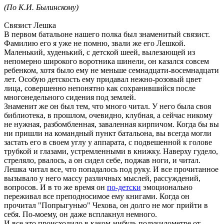
(По К.И. Былинскому)
Связист Лешка
В первом батальоне нашего полка был знаменитый связист.
Фамилию его я уже не помню, звали же его Лешкой.
Маленький, худенький, с детской шеей, вылезающей из
непомерно широкого воротника шинели, он казался совсем
ребенком, хотя было ему не меньше семнадцати-восемнадцати
лет. Особую детскость ему придавал нежно-розовый цвет
лица, совершенно непонятно как сохранившийся после
многонедельного сидения под землей.
Знаменит же он был тем, что много читал. У него была своя
библиотека, в прошлом, очевидно, клубная, а сейчас никому
не нужная, разбомбленная, заваленная кирпичом. Когда бы вы
ни пришли на командный пункт батальона, вы всегда могли
застать его в своем углу у аппарата, с подвешенной к голове
трубкой и глазами, устремленными в книжку. Наверху гудело,
стреляло, рвалось, а он сидел себе, поджав ноги, и читал.
Лешка читал все, что попадалось под руку. И все прочитанное
вызывало у него массу различных мыслей, рассуждений,
вопросов. И в то же время он
по-детски
эмоционально
переживал все преподносимое ему книгами. Когда он
прочитал "Попрыгунью" Чехова, он долго не мог прийти в
себя. По-моему, он даже всплакнул немного.
И все это происходило в каком-нибудь полукилометре от