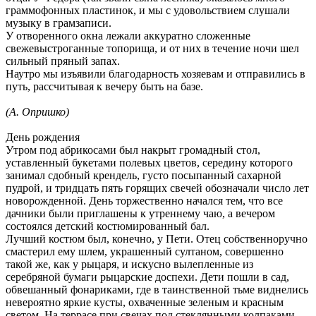
граммофонных пластинок, и мы с удовольствием слушали
музыку в грамзаписи.
У отворенного окна лежали аккуратно сложенные
свежевыстроганные топорища, и от них в течение ночи шел
сильный пряный запах.
Наутро мы изъявили благодарность хозяевам и отправились в
путь, рассчитывая к вечеру быть на базе.
(А. Опришко)
День рождения
Утром под абрикосами был накрыт громадный стол,
уставленный букетами полевых цветов, середину которого
занимал сдобный крендель, густо посыпанный сахарной
пудрой, и тридцать пять горящих свечей обозначали число лет
новорожденной. День торжественно начался тем, что все
дачники были приглашены к утреннему чаю, а вечером
состоялся детский костюмированный бал.
Лучший костюм был, конечно, у Пети. Отец собственноручно
смастерил ему шлем, украшенный султаном, совершенно
такой же, как у рыцаря, и искусно вылепленные из
серебряной бумаги рыцарские доспехи. Дети пошли в сад,
обвешанный фонариками, где в таинственной тьме виднелись
невероятно яркие кусты, охваченные зеленым и красным
светом. На террасе при свечах под стеклянными колпаками