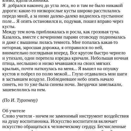
влево, вдоль осинника.
Я добрался наконец до угла леса, но и там не было никакой
дороги: какие-то низкорослые кусты широко расстилались
передо мной, а за ними далеко-далеко виднелось пустынное
поле... Я опять остановился и, подумав, пошел вправо через
кусты.
Между тем ночь приближалась и росла, как грозовая туча.
Казалось, вместе с вечерними парами отовсюду поднималась
и даже с вышины лилась темнота. Мне попалась какая-то
неторная, заросшая дорожка, я отправился по ней,
внимательно поглядывая вперед. Все кругом быстро чернело
и утихало, одни перепела изредка кричали. Небольшая ночная
птица, неслышно и низко мчавшаяся на своих мягких
крыльях, почти наткнулась на меня... Я вышел на опушку
кустов и побрел по полю межой... Глухо отдавались мои шаги
в застывшем воздухе. Побледневшее небо опять начало
синеть, но то уже была синева ночи. Звездочки замелькали,
зашевелились на нем.
(По И. Тургеневу)
Об учителе
Слово учителя - ничем не заменимый инструмент воздействия
на душу воспитанника. Искусство воспитателя включает
искусство обращаться к человеческому сердцу. Бесчисленные