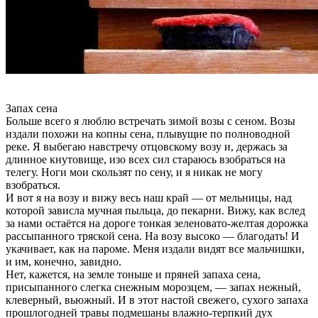
Запах сена
Больше всего я люблю встречать зимой возы с сеном. Возы
издали похожи на копны сена, плывущие по полноводной
реке. Я выбегаю навстречу отцовскому возу и, держась за
длинное кнутовище, изо всех сил стараюсь взобраться на
телегу. Ноги мои скользят по сену, и я никак не могу
взобраться.
И вот я на возу и вижу весь наш край — от мельницы, над
которой зависла мучная пыльца, до пекарни. Вижу, как вслед
за нами остаётся на дороге тонкая зеленовато-желтая дорожка
рассыпанного тряской сена. На возу высоко — благодать! И
укачивает, как на пароме. Меня издали видят все мальчишки,
и им, конечно, завидно.
Нет, кажется, на земле тоньше и пряней запаха сена,
присыпанного слегка снежным морозцем, — запах нежный,
клеверный, вьюжный. И в этот настой свежего, сухого запаха
прошлогодней травы подмешаны влажно-терпкий дух