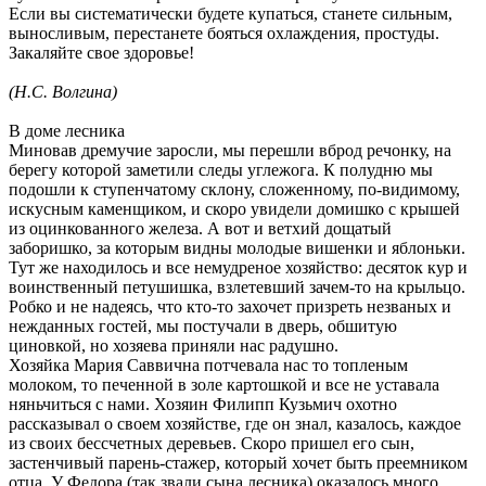
Если вы систематически будете купаться, станете сильным,
выносливым, перестанете бояться охлаждения, простуды.
Закаляйте свое здоровье!
(Н.С. Волгина)
В доме лесника
Миновав дремучие заросли, мы перешли вброд речонку, на
берегу которой заметили следы углежога. К полудню мы
подошли к ступенчатому склону, сложенному, по-видимому,
искусным каменщиком, и скоро увидели домишко с крышей
из оцинкованного железа. А вот и ветхий дощатый
заборишко, за которым видны молодые вишенки и яблоньки.
Тут же находилось и все немудреное хозяйство: десяток кур и
воинственный петушишка, взлетевший зачем-то на крыльцо.
Робко и не надеясь, что кто-то захочет призреть незваных и
нежданных гостей, мы постучали в дверь, обшитую
циновкой, но хозяева приняли нас радушно.
Хозяйка Мария Саввична потчевала нас то топленым
молоком, то печенной в золе картошкой и все не уставала
няньчиться с нами. Хозяин Филипп Кузьмич охотно
рассказывал о своем хозяйстве, где он знал, казалось, каждое
из своих бессчетных деревьев. Скоро пришел его сын,
застенчивый парень-стажер, который хочет быть преемником
отца. У Федора (так звали сына лесника) оказалось много