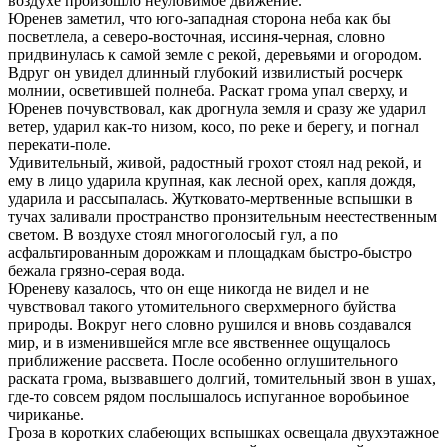
воздухе произошло неуловимое движение.
Юренев заметил, что юго-западная сторона неба как бы
посветлела, а северо-восточная, иссиня-черная, словно
придвинулась к самой земле с рекой, деревьями и огородом.
Вдруг он увидел длинный глубокий извилистый росчерк
молнии, осветившей полнеба. Раскат грома упал сверху, и
Юренев почувствовал, как дрогнула земля и сразу же ударил
ветер, ударил как-то низом, косо, по реке и берегу, и погнал
перекати-поле.
Удивительный, живой, радостный грохот стоял над рекой, и
ему в лицо ударила крупная, как лесной орех, капля дождя,
ударила и рассыпалась. Жутковато-мертвенные вспышки в
тучах заливали пространство пронзительным неестественным
светом. В воздухе стоял многоголосый гул, а по
асфальтированным дорожкам и площадкам быстро-быстро
бежала грязно-серая вода.
Юреневу казалось, что он еще никогда не видел и не
чувствовал такого утомительного сверхмерного буйства
природы. Вокруг него словно рушился и вновь создавался
мир, и в изменившейся мгле все явственнее ощущалось
приближение рассвета. После особенно оглушительного
раската грома, вызвавшего долгий, томительный звон в ушах,
где-то совсем рядом послышалось испуганное воробьиное
чириканье.
Гроза в коротких слабеющих вспышках освещала двухэтажное