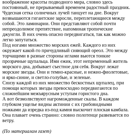
воображение красоты подводного мира, словно здесь
постоянный, не прерываемый временем радостный праздник.
Чудесная сетка солнечных лучей танцует на дне. Вокруг
возвышаются гигантские заросли, переплетающиеся между
собой. Это ламинарии. Они представляют собой почти
непреодолимое препятствие, напоминая тропические
джунгли. В них очень опасно передвигаться, так как можно
легко запутаться.
Под ногами множество морских ежей. Каждого из них
окружает какой-то причудливый сияющий ореол. Это между
торчащими в разные стороны иглами вьются тонкие
прозрачные щупальца. Ими ежик, этот непременный житель
морского дна, добывает съестное для себя. Вокруг лежат
морские звезды. Они и темно-красные, и нежно-фиолетовые,
и ярко-синие, и светло-голубые, и зеленые.
Снизу каждой из них множество бескостных щупалец, при
помощи которых звезды превосходно передвигаются по
сложнейшим межъярусным уступам гористого дна.
А вот безмолвствуют нагроможденные скалы. В каждом
глубоком ущелье видны актинии с их грибовидными
ножками да изредка из-под камня выскочит плоская камбала.
Она плавает очень странно: словно полотенце развевается по
ветру.
(По материалам газет)