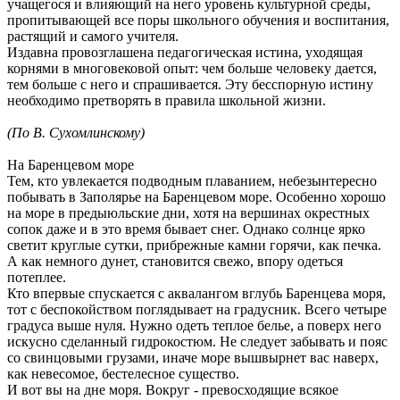
учащегося и влияющий на него уровень культурной среды,
пропитывающей все поры школьного обучения и воспитания,
растящий и самого учителя.
Издавна провозглашена педагогическая истина, уходящая
корнями в многовековой опыт: чем больше человеку дается,
тем больше с него и спрашивается. Эту бесспорную истину
необходимо претворять в правила школьной жизни.
(По В. Сухомлинскому)
На Баренцевом море
Тем, кто увлекается подводным плаванием, небезынтересно
побывать в Заполярье на Баренцевом море. Особенно хорошо
на море в предыюльские дни, хотя на вершинах окрестных
сопок даже и в это время бывает снег. Однако солнце ярко
светит круглые сутки, прибрежные камни горячи, как печка.
А как немного дунет, становится свежо, впору одеться
потеплее.
Кто впервые спускается с аквалангом вглубь Баренцева моря,
тот с беспокойством поглядывает на градусник. Всего четыре
градуса выше нуля. Нужно одеть теплое белье, а поверх него
искусно сделанный гидрокостюм. Не следует забывать и пояс
со свинцовыми грузами, иначе море вышвырнет вас наверх,
как невесомое, бестелесное существо.
И вот вы на дне моря. Вокруг - превосходящие всякое