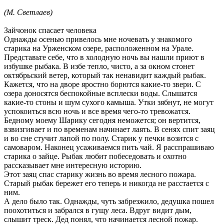
(М. Светлаев)
Зайчонок спасает человека
Однажды осенью привелось мне ночевать у знакомого
старика на Урженском озере, расположенном на Урале.
Представьте себе, что в холодную ночь вы нашли приют в
избушке рыбака. В избе тепло, чисто, а за окном стонет
октябрьский ветер, который так ненавидит каждый рыбак.
Кажется, что на дворе яростно борются какие-то звери. С
озера доносятся беспокойные всплески воды. Слышатся
какие-то стоны и шум сухого камыша. Утки зябнут, не могут
успокоиться всю ночь и все время чего-то тревожатся.
Бедному моему Шарику сегодня неможется; он вертится,
взвизгивает и по временам начинает лаять. В сенях спит заяц
и во сне стучит лапой по полу. Старик у печки возится с
самоваром. Наконец усаживаемся пить чай. Я расспрашиваю
старика о зайце. Рыбак любит побеседовать и охотно
рассказывает мне интересную историю.
Этот заяц спас старику жизнь во время лесного пожара.
Старый рыбак бережет его теперь и никогда не расстается с
ним.
А дело было так. Однажды, чуть забрезжило, дедушка пошел
поохотиться и забрался в гущу леса. Вдруг видит дым,
слышит треск. Дед понял, что начинается лесной пожар.