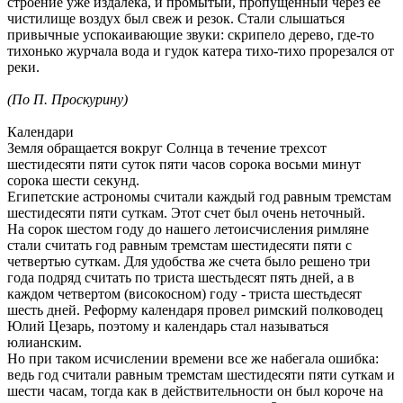
строение уже издалека, и промытый, пропущенный через ее
чистилище воздух был свеж и резок. Стали слышаться
привычные успокаивающие звуки: скрипело дерево, где-то
тихонько журчала вода и гудок катера тихо-тихо прорезался от
реки.
(По П. Проскурину)
Календари
Земля обращается вокруг Солнца в течение трехсот
шестидесяти пяти суток пяти часов сорока восьми минут
сорока шести секунд.
Египетские астрономы считали каждый год равным тремстам
шестидесяти пяти суткам. Этот счет был очень неточный.
На сорок шестом году до нашего летоисчисления римляне
стали считать год равным тремстам шестидесяти пяти с
четвертью суткам. Для удобства же счета было решено три
года подряд считать по триста шестьдесят пять дней, а в
каждом четвертом (високосном) году - триста шестьдесят
шесть дней. Реформу календаря провел римский полководец
Юлий Цезарь, поэтому и календарь стал называться
юлианским.
Но при таком исчислении времени все же набегала ошибка:
ведь год считали равным тремстам шестидесяти пяти суткам и
шести часам, тогда как в действительности он был короче на