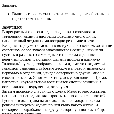
Задание.
Выпишите из текста прилагательные, употребленные в
переносном значении.
Заблудился
В прекрасный июльский день я однажды охотился за
тетеревами, нашел и настрелял довольно много дичи;
наполненный ягдташ немилосердно резал мне плечо.
Вечерняя заря уже погасла, и в воздухе, еще светлом, хотя и не
озаренном более лучами закатившегося солнца, начинали
густеть и разливаться холодные тени, когда я решился
вернуться домой. Быстрыми шагами прошел я длинную
"площадь" кустов, взобрался на холм и, вместо ожидаемой
знакомой равнины с дубовым леском направо и низенькой
церковью в отдалении, увидел совершенно другие, мне не
известные места. У ног моих тянулась узкая долина. Прямо,
напротив, крутой стеной возвышался чистый осинник. Я
остановился в недоумении, оглянулся.
Затем я проворно спустился с холма. Меня тотчас охватила
неприятная неподвижная сырость, точно я вошел в погреб.
Густая высокая трава на дне долины, вся мокрая, белела
ровной скатертью; ходить по ней было как-то жутко. Я
поскорее выкарабкался на другую сторону и пошел, забирая