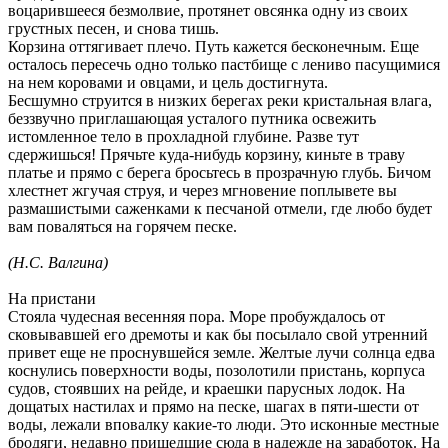
воцарившееся безмолвие, протянет овсянка одну из своих
грустных песен, и снова тишь.
Корзина оттягивает плечо. Путь кажется бесконечным. Еще
осталось пересечь одно только пастбище с лениво пасущимися
на нем коровами и овцами, и цель достигнута.
Бесшумно струится в низких берегах реки кристальная влага,
беззвучно приглашающая усталого путника освежить
истомленное тело в прохладной глубине. Разве тут
сдержишься! Прячьте куда-нибудь корзину, киньте в траву
платье и прямо с берега бросьтесь в прозрачную глубь. Бичом
хлестнет жгучая струя, и через мгновение поплывете вы
размашистыми саженками к песчаной отмели, где любо будет
вам поваляться на горячем песке.
(Н.С. Валгина)
На пристани
Стояла чудесная весенняя пора. Море пробуждалось от
сковывавшей его дремоты и как бы посылало свой утренний
привет еще не проснувшейся земле. Желтые лучи солнца едва
коснулись поверхности воды, позолотили пристань, корпуса
судов, стоявших на рейде, и краешки парусных лодок. На
дощатых настилах и прямо на песке, шагах в пяти-шести от
воды, лежали вповалку какие-то люди. Это исконные местные
бродяги, недавно пришедшие сюда в надежде на заработок. На