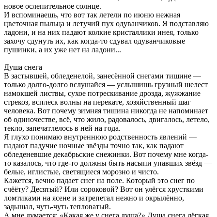
новое ослепительное солнце.
И вспоминаешь, что вот так летели по июню нежная
цветочная пыльца и летучий пух одуванчиков. Я подставляю
ладони, и на них падают колкие кристаллики инея, только
захочу сдунуть их, как когда-то сдувал одуванчиковые
пушинки, а их уже нет на ладони...
Душа снега
В застывшей, обледенелой, занесённой снегами тишине —
только долго-долго вслушайся — услышишь грузный шелест
намокшей листвы, сухое потрескивание дрозда, жужжание
стрекоз, всплеск волны на перекате, хозяйственный шаг
человека. Вот почему зимняя тишина никогда не напоминает
об одиночестве, всё, что жило, радовалось, двигалось, летело,
текло, запечатлелось в ней на года.
Я глухо понимаю внутреннюю родственность явлений —
падают падучие ночные звёзды точно так, как падают
обледеневшие декабрьские снежинки. Вот почему мне когда-
то казалось, что где-то должны быть насыпи упавших звёзд —
белые, иглистые, светящиеся морозно и чисто.
Кажется, вечно падает снег на поле. Который это снег по
счёёту? Десятый? Или сороковой? Вот он улёгся хрусткими
ломтиками на ясене и затрепетал нежно и окрылённо,
задышал, чуть-чуть тепловатый.
А мне думается: «Какая же у снега душа?» Душа снега лёгкая,