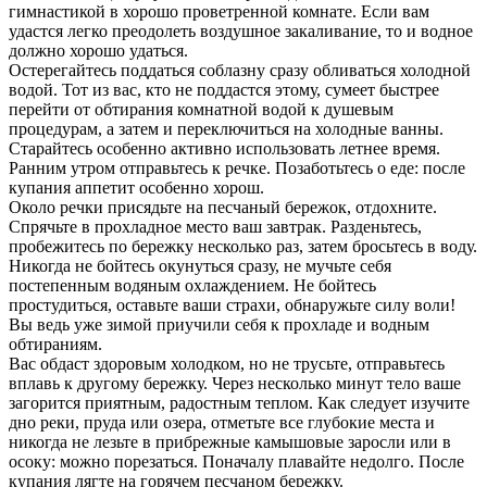
гимнастикой в хорошо проветренной комнате. Если вам
удастся легко преодолеть воздушное закаливание, то и водное
должно хорошо удаться.
Остерегайтесь поддаться соблазну сразу обливаться холодной
водой. Тот из вас, кто не поддастся этому, сумеет быстрее
перейти от обтирания комнатной водой к душевым
процедурам, а затем и переключиться на холодные ванны.
Старайтесь особенно активно использовать летнее время.
Ранним утром отправьтесь к речке. Позаботьтесь о еде: после
купания аппетит особенно хорош.
Около речки присядьте на песчаный бережок, отдохните.
Спрячьте в прохладное место ваш завтрак. Разденьтесь,
пробежитесь по бережку несколько раз, затем бросьтесь в воду.
Никогда не бойтесь окунуться сразу, не мучьте себя
постепенным водяным охлаждением. Не бойтесь
простудиться, оставьте ваши страхи, обнаружьте силу воли!
Вы ведь уже зимой приучили себя к прохладе и водным
обтираниям.
Вас обдаст здоровым холодком, но не трусьте, отправьтесь
вплавь к другому бережку. Через несколько минут тело ваше
загорится приятным, радостным теплом. Как следует изучите
дно реки, пруда или озера, отметьте все глубокие места и
никогда не лезьте в прибрежные камышовые заросли или в
осоку: можно порезаться. Поначалу плавайте недолго. После
купания лягте на горячем песчаном бережку.