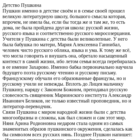
Детство Пушкина
Пушкин именно в детстве своём и в семье своей прошел
великую литературную школу, большого смысла которая,
впрочем, не имела бы, если бы тогда же и там же, то есть
дома, не была пройдена другая школа: русской жизни,
русского языка и соответственно русского миросозерцания.
Учителя у Пушкина с детства были великолепные. У него
была бабушка по матери, Мария Алексеевна Ганнибал,
человек чисто русского облика, языка и ума. К тому же всё,
что могла говорить и внушать она, обретало насыщенный
контекст в самой жизни, ибо летом семья всегда перебиралась
в ее имение Захарово. Именно бабка первоначально научила
будущего поэта русскому чтению и русскому письму.
Французскому обучали его образованные французы, но и
русскому учили не невежды. Вплоть до Лицея мальчику
Пушкину, наряду с Законом Божиим, преподавал русскую
словесность священник Мариинского института Александр
Иванович Беликов, не только известный проповедник, но и
литератор-переводчик.
Связи Пушкина с миром народной жизни были с детства
многообразны и сложны, как был сложен и сам этот мир.
Няня Арина Родионовна недаром стала одним из самых
знаменитых образов пушкинского окружения, сделалась как
бы символом всех русских нянь. Позднее Пушкин напишет: