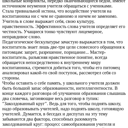
школьные конфликты, нередко оканчивающиеся бедой, имеют
источником неумения учителя обращаться с учениками.
Стала тривиальной истина, что воздействие учителя на
воспитанника ни с чем не сравнимо и ничем не заменимо.
Учитель в слове выражает себя, свою культуру,
нравственность. Эффективность слова учителя определяет его
честность. Учащиеся тонко чувствуют лицемерное,
неправдивое слово.
Педагогическое бескультурье зачастую выражается в том, что
воспитатель знает лишь две-три цели словесного обращения к
питомцам: запрет, разрешение, порицание... Мастер-
воспитатель, разъясняя нравственное понятие, всегда
обращается непосредственно к внутреннему миру
воспитанника, стремится добиться того, чтобы его питомец
анализировал какой-то свой поступок, рассмотрел себя со
стороны.
Чтобы оставить о себе память, у школьного учителя должен
быть большой запас образованности, интеллигентности. В
конце каждого разговора об улучшении образования слышишь
два словечка, загоняющие весь разговор в тупик:
"Заколдованный круг". Ведь для того, чтобы поднять школу,
надо образовывать учителей, надо поднять школу, готовящую
учителей. Думается, в беседах и диспутах на эту тему
забываются два фактора, способных разомкнуть
заколдованный круг: процесс самообразования учителя и