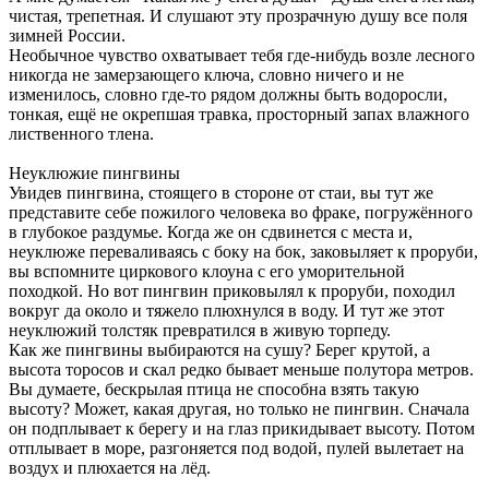
чистая, трепетная. И слушают эту прозрачную душу все поля
зимней России.
Необычное чувство охватывает тебя где-нибудь возле лесного
никогда не замерзающего ключа, словно ничего и не
изменилось, словно где-то рядом должны быть водоросли,
тонкая, ещё не окрепшая травка, просторный запах влажного
лиственного тлена.
Неуклюжие пингвины
Увидев пингвина, стоящего в стороне от стаи, вы тут же
представите себе пожилого человека во фраке, погружённого
в глубокое раздумье. Когда же он сдвинется с места и,
неуклюже переваливаясь с боку на бок, заковыляет к проруби,
вы вспомните циркового клоуна с его уморительной
походкой. Но вот пингвин приковылял к проруби, походил
вокруг да около и тяжело плюхнулся в воду. И тут же этот
неуклюжий толстяк превратился в живую торпеду.
Как же пингвины выбираются на сушу? Берег крутой, а
высота торосов и скал редко бывает меньше полутора метров.
Вы думаете, бескрылая птица не способна взять такую
высоту? Может, какая другая, но только не пингвин. Сначала
он подплывает к берегу и на глаз прикидывает высоту. Потом
отплывает в море, разгоняется под водой, пулей вылетает на
воздух и плюхается на лёд.