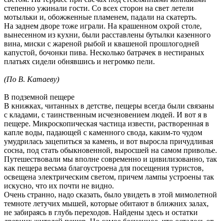
степенно ужинали гости. Со всех сторон на свет летели
мотыльки и, обожженные пламенем, падали на скатерть.
На заднем дворе тоже играли. На крашенном охрой столе,
вынесенном из кухни, были расставлены бутылки казенного
вина, миски с жареной рыбой и квашеной прошлогодней
капустой, бочонки пива. Несколько батрачек в нестираных
платьях сидели обнявшись и негромко пели.
(По В. Катаеву)
В подземной пещере
В книжках, читанных в детстве, пещеры всегда были связаны
с кладами, с таинственным исчезновением людей. И вот я в
пещере. Микроскопическая частица извести, растворенная в
капле воды, падающей с каменного свода, каким-то чудом
умудрилась зацепиться за камень, и вот выросла причудливая
сосна, под стать обыкновенной, выросшей на самом приволье.
Путешествовали мы вполне современно и цивилизованно, так
как пещера весьма благоустроена для посещения туристов,
освещена электрическим светом, причем лампы устроены так
искусно, что их почти не видно.
Очень странно, надо сказать, было увидеть в этой мимолетной
темноте летучих мышей, которые обитают в ближних залах,
не забираясь в глубь переходов. Найдены здесь и остатки