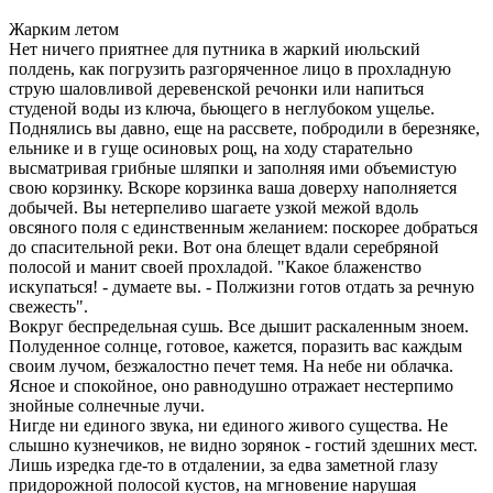
Жарким летом
Нет ничего приятнее для путника в жаркий июльский
полдень, как погрузить разгоряченное лицо в прохладную
струю шаловливой деревенской речонки или напиться
студеной воды из ключа, бьющего в неглубоком ущелье.
Поднялись вы давно, еще на рассвете, побродили в березняке,
ельнике и в гуще осиновых рощ, на ходу старательно
высматривая грибные шляпки и заполняя ими объемистую
свою корзинку. Вскоре корзинка ваша доверху наполняется
добычей. Вы нетерпеливо шагаете узкой межой вдоль
овсяного поля с единственным желанием: поскорее добраться
до спасительной реки. Вот она блещет вдали серебряной
полосой и манит своей прохладой. "Какое блаженство
искупаться! - думаете вы. - Полжизни готов отдать за речную
свежесть".
Вокруг беспредельная сушь. Все дышит раскаленным зноем.
Полуденное солнце, готовое, кажется, поразить вас каждым
своим лучом, безжалостно печет темя. На небе ни облачка.
Ясное и спокойное, оно равнодушно отражает нестерпимо
знойные солнечные лучи.
Нигде ни единого звука, ни единого живого существа. Не
слышно кузнечиков, не видно зорянок - гостий здешних мест.
Лишь изредка где-то в отдалении, за едва заметной глазу
придорожной полосой кустов, на мгновение нарушая