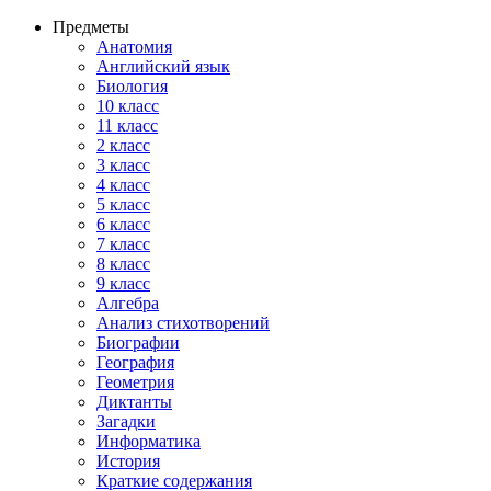
Предметы
Анатомия
Английский язык
Биология
10 класс
11 класс
2 класс
3 класс
4 класс
5 класс
6 класс
7 класс
8 класс
9 класс
Алгебра
Анализ стихотворений
Биографии
География
Геометрия
Диктанты
Загадки
Информатика
История
Краткие содержания