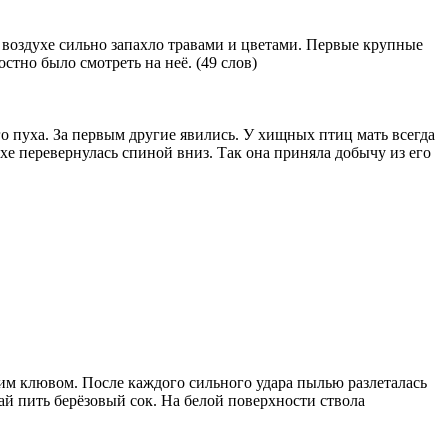
В воздухе сильно запахло травами и цветами. Первые крупные
стно было смотреть на неё. (49 слов)
о пуха. За первым другие явились. У хищных птиц мать всегда
ухе перевернулась спиной вниз. Так она приняла добычу из его
пким клювом. После каждого сильного удара пылью разлеталась
ай пить берёзовый сок. На белой поверхности ствола