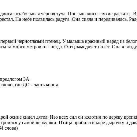
адвигалась большая чёрная туча. Послышались глухие раскаты. 
стал. На небе появилась радуга. Она сияла и переливалась. Радо
я первый черноглазый птенец. У малыша красивый наряд из белог
ты за много метров от гнезда. Отец замедляет полёт. Она в возд
 предлогом ЗА.
лово, где ДО - часть корня.
арой осине сидел дятел. Изо всех сил он колотил по дереву кре
строился у самой верхушки. Птица пробила в коре дырочку и дав
64 слова)