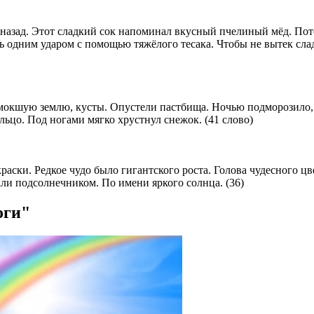
 назад. Этот сладкий сок напоминал вкусный пчелиный мёд. Пот
ь одним ударом с помощью тяжёлого тесака. Чтобы не вытек сла
измокшую землю, кусты. Опустели пастбища. Ночью подморозило,
льцо. Под ногами мягко хрустнул снежок. (41 слово)
аски. Редкое чудо было гигантского роста. Голова чудесного цв
али подсолнечником. По имени яркого солнца. (36)
оги"