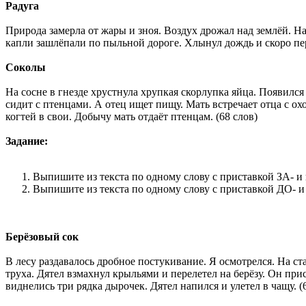
Радуга
Природа замерла от жары и зноя. Воздух дрожал над землёй. Н
капли зашлёпали по пыльной дороге. Хлынул дождь и скоро пере
Соколы
На сосне в гнезде хрустнула хрупкая скорлупка яйца. Появилс
сидит с птенцами. А отец ищет пищу. Мать встречает отца с охо
когтей в свои. Добычу мать отдаёт птенцам. (68 слов)
Задание:
Выпишите из текста по одному слову с приставкой ЗА- и
Выпишите из текста по одному слову с приставкой ДО- и с
Берёзовый сок
В лесу раздавалось дробное постукивание. Я осмотрелся. На ст
труха. Дятел взмахнул крыльями и перелетел на берёзу. Он при
виднелись три рядка дырочек. Дятел напился и улетел в чащу. (