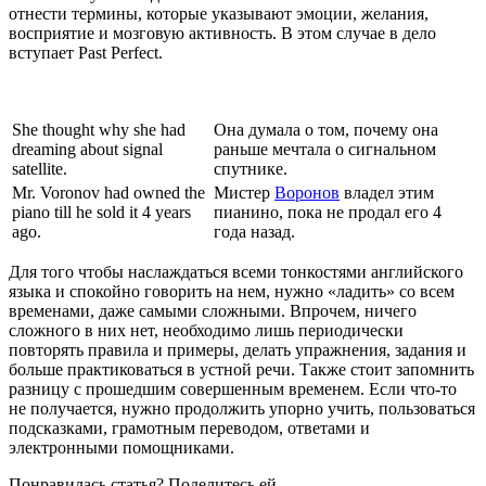
отнести термины, которые указывают эмоции, желания,
восприятие и мозговую активность. В этом случае в дело
вступает Past Perfect.
She thought why she had
Она думала о том, почему она
dreaming about signal
раньше мечтала о сигнальном
satellite.
спутнике.
Mr. Voronov had owned the
Мистер
Воронов
владел этим
piano till he sold it 4 years
пианино, пока не продал его 4
ago.
года назад.
Для того чтобы наслаждаться всеми тонкостями английского
языка и спокойно говорить на нем, нужно «ладить» со всем
временами, даже самыми сложными. Впрочем, ничего
сложного в них нет, необходимо лишь периодически
повторять правила и примеры, делать упражнения, задания и
больше практиковаться в устной речи. Также стоит запомнить
разницу с прошедшим совершенным временем. Если что-то
не получается, нужно продолжить упорно учить, пользоваться
подсказками, грамотным переводом, ответами и
электронными помощниками.
Понравилась статья? Поделитесь ей