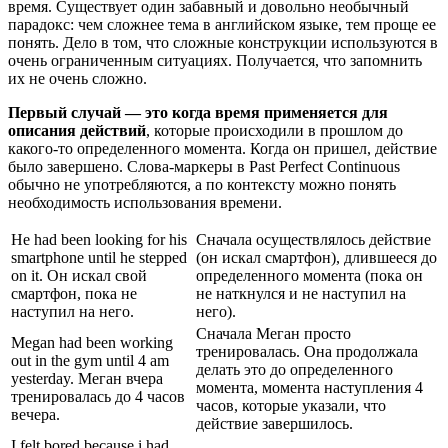
время. Существует один забавный и довольно необычный
парадокс: чем сложнее тема в английском языке, тем проще ее
понять. Дело в том, что сложные конструкции используются в
очень ограниченным ситуациях. Получается, что запомнить
их не очень сложно.
Первый случай — это когда время применяется для
описания действий
, которые происходили в прошлом до
какого-то определенного момента. Когда он пришел, действие
было завершено. Слова-маркеры в Past Perfect Continuous
обычно не употребляются, а по контексту можно понять
необходимость использования времени.
He had been looking for his
Сначала осуществлялось действие
smartphone until he stepped
(он искал смартфон), длившееся до
on it. Он искал свой
определенного момента (пока он
смартфон, пока не
не наткнулся и не наступил на
наступил на него.
него).
Сначала Меган просто
Megan had been working
тренировалась. Она продолжала
out in the gym until 4 am
делать это до определенного
yesterday. Меган вчера
момента, момента наступления 4
тренировалась до 4 часов
часов, которые указали, что
вечера.
действие завершилось.
I felt bored because i had