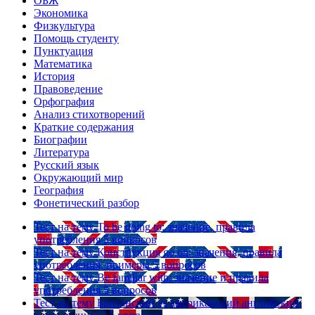
ОБЖ
Экономика
Физкультура
Помощь студенту
Пунктуация
Математика
История
Правоведение
Орфография
Анализ стихотворений
Краткие содержания
Биографии
Литература
Русский язык
Окружающий мир
География
Фонетический разбор
Тест на тему
To be going to: значение, правила
употребления
5 вопросов
Тест на тему
Конструкция go on: значения, правила
употребления, примеры
5 вопросов
Тест на тему
Be familiar with: значение и правила
употребления
5 вопросов
Тест на тему
Британский vs американский английский: