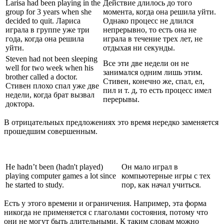
Larisa had been playing in the
Действие длилось до того
group for 3 years when she
момента, когда она решила уйти.
decided to quit. Лариса
Однако процесс не длился
играла в группе уже три
непрерывно, то есть она не
года, когда она решила
играла в течение трех лет, не
уйти.
отдыхая ни секунды.
Steven had not been sleeping
Все эти две недели он не
well for two week when his
занимался одним лишь этим.
brother called a doctor.
Стивен, конечно же, спал, ел,
Стивен плохо спал уже две
пил и т. д, то есть процесс имел
недели, когда брат вызвал
перерывы.
доктора.
В отрицательных предложениях это время нередко заменяется
прошедшим совершенным.
He hadn’t been (hadn't played)
Он мало играл в
playing computer games a lot since
компьютерные игры с тех
he started to study.
пор, как начал учиться.
Есть у этого времени и ограничения. Например, эта форма
никогда не применяется с глаголами состояния, потому что
они не могут быть длительными. К таким словам можно