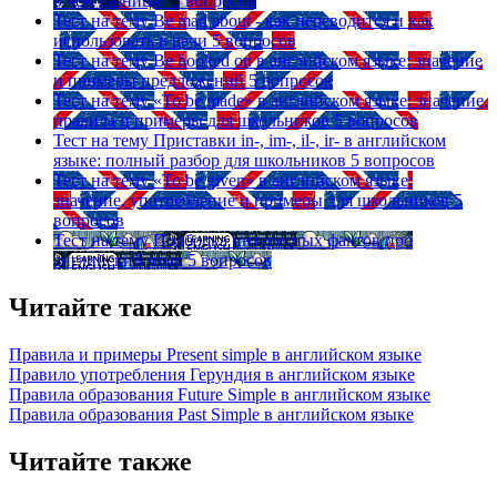
в чем разница?
5 вопросов
Тест на тему
Be mad about - как переводится и как
использовать в речи
5 вопросов
Тест на тему
Be hooked on в английском языке: значение
и примеры предложений
5 вопросов
Тест на тему
«To be made» в английском языке: значение,
правила и примеры для школьников
5 вопросов
Тест на тему
Приставки in-, im-, il-, ir- в английском
языке: полный разбор для школьников
5 вопросов
Тест на тему
«To be given» в английском языке:
значение, употребление и примеры для школьников
5
вопросов
Тест на тему
Подборка интересных фактов про
английский язык
5 вопросов
Читайте также
Правила и примеры Рresent simple в английском языке
Правило употребления Герундия в английском языке
Правила образования Future Simple в английском языке
Правила образования Past Simple в английском языке
Читайте также