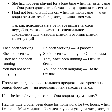
She had not been playing for a long time when her sister came
— Она (уже) долго не работала, когда пришла ее сестра.
I had not been driving this car when my mom came — я не
водил этот автомобиль, когда пришла моя мама.
Так как использовать в речи все виды глаголов
неудобно, можно применить специальное
сокращение для утвердительной и отрицательной
конструкций.
I had been working
I’d been working — Я работал
She had been swimming
She’d been swimming — Она плавала
They had not been
They had’t been running — Они не
running
бежали
You had not been
You had’t been laughing — Ты не
laughing
смеялся
Почти все виды вопросительного предложения строятся по
одной формуле — на передний план выходит глагол:
Had she been driving this car — Она водила эту машину?
Had my little brother been doing his homework for two hours, when
i came — Мой младший брат делал уроки уже два часа, когда я