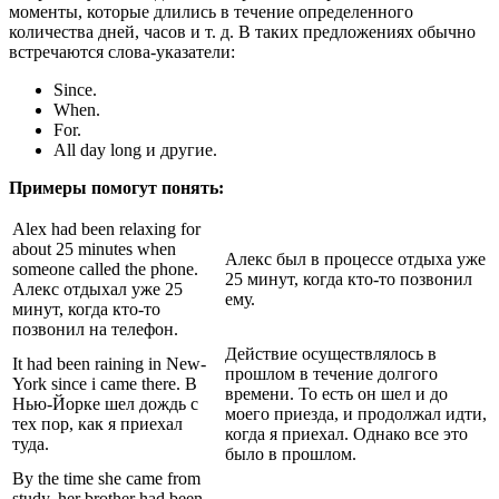
моменты, которые длились в течение определенного
количества дней, часов и т. д. В таких предложениях обычно
встречаются слова-указатели:
Since.
When.
For.
All day long и другие.
Примеры помогут понять:
Alex had been relaxing for
about 25 minutes when
Алекс был в процессе отдыха уже
someone called the phone.
25 минут, когда кто-то позвонил
Алекс отдыхал уже 25
ему.
минут, когда кто-то
позвонил на телефон.
Действие осуществлялось в
It had been raining in New-
прошлом в течение долгого
York since i came there. В
времени. То есть он шел и до
Нью-Йорке шел дождь с
моего приезда, и продолжал идти,
тех пор, как я приехал
когда я приехал. Однако все это
туда.
было в прошлом.
By the time she came from
study, her brother had been