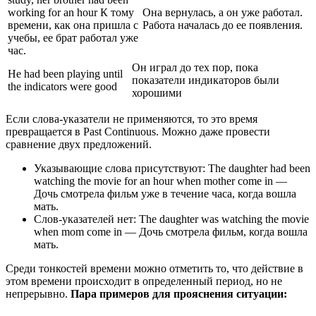
working for an hour К тому
Она вернулась, а он уже работал.
времени, как она пришла с
Работа началась до ее появления.
учебы, ее брат работал уже
час.
Он играл до тех пор, пока
He had been playing until
показатели индикаторов были
the indicators were good
хорошими
Если слова-указатели не применяются, то это время
превращается в Past Continuous. Можно даже провести
сравнение двух предложений.
Указывающие слова присутствуют: The daughter had been
watching the movie for an hour when mother come in —
Дочь смотрела фильм уже в течение часа, когда вошла
мать.
Слов-указателей нет: The daughter was watching the movie
when mom come in — Дочь смотрела фильм, когда вошла
мать.
Среди тонкостей времени можно отметить то, что действие в
этом времени происходит в определенный период, но не
непрерывно.
Пара примеров для прояснения ситуации: