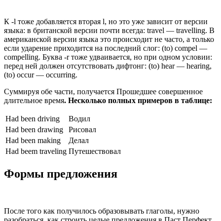
К -l тоже добавляется вторая l, но это уже зависит от версии
языка: в британской версии почти всегда: travel — travelling. В
американской версии языка это происходит не часто, а только
если ударение приходится на последний слог: (to) compel —
compelling. Буква -r тоже удваивается, но при одном условии:
перед ней должен отсутствовать дифтонг: (to) hear — hearing,
(to) occur — occurring.
Суммируя обе части, получается Прошедшее совершенное
длительное время
. Несколько полных примеров в таблице:
Had been driving
Водил
Had been drawing
Рисовал
Had been making
Делал
Had beem traveling
Путешествовал
Формы предложения
После того как получилось образовывать глаголы, нужно
разобраться, как строить целые предложения в Паст Перфект