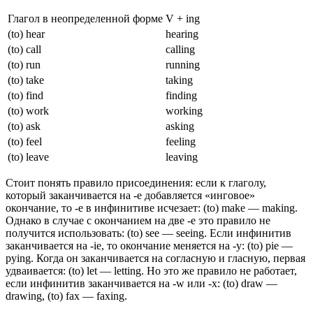
Глагол в неопределенной форме
V + ing
(to) hear
hearing
(to) call
calling
(to) run
running
(to) take
taking
(to) find
finding
(to) work
working
(to) ask
asking
(to) feel
feeling
(to) leave
leaving
Стоит понять правило присоединения: если к глаголу,
который заканчивается на -e добавляется «инговое»
окончание, то -е в инфинитиве исчезает: (to) make — making.
Однако в случае с окончанием на две -е это правило не
получится использовать: (to) see — seeing. Если инфинитив
заканчивается на -ie, то окончание меняется на -y: (to) pie —
pying. Когда он заканчивается на согласную и гласную, первая
удваивается: (to) let — letting. Но это же правило не работает,
если инфинитив заканчивается на -w или -x: (to) draw —
drawing, (to) fax — faxing.