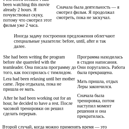
been watching this movie
Сначала была деятельность — я
already 2 hours. Я
смотрел фильм. Я продолжал
почувствовал скуку,
смотреть, пока не заскучал.
потому что смотрел этот
фильм уже 2 часа.
Иногда задачу построения предложения облегчают
специальные указатели: before, until, after и так
далее.
She had been writing the program
Программа находилась
before she quarreled with the
в стадии написания.
teamleader. Она писала программу до
Они поругались. Работа
того, как поссорилась с тимлидом.
была прекращена.
Lera had been relaxing until her mother
Мать пришла, отдых
came. Лера отдыхала, пока не
Леры закончился.
пришла ее мать.
Сначала была
After he had been working out for an
тренировка, потом
hour, he decided to have a rest. После
наступил момент
часовой тренировки он решил
решения и она
сделать перерыв.
прекратилась.
Второй случай, когда можно применять время — это