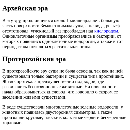
Архейская эра
В эту эру, продлившуюся около 1 миллиарда лет, большую
часть поверхности Земли занимала суша, а не вода, рельеф
отсутствовал, углекислый газ преобладал над
кислородом
.
Одноклеточные организмы преобразовались в бактерии, от
которых появились одноклеточные водоросли, а также в тот
период стала появляться растительная пища.
Протерозойская эра
В протерозойскую эру суша не была освоена, так как на ней
существовали только бактерии и существа типа простейших.
Жизнь протекала преимущественно под водой, где
развивались беспозвоночные животные. На поверхности
начал образовываться кислород, что говорило о скором ее
заселении живыми существами.
В воде существовали многоклеточные зеленые водоросли, у
животных появилась двусторонняя симметрия, а также
произошли круглые, плоские, кольчатые черви и бесчерепные
хордовые.