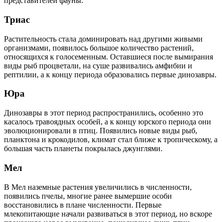
представителей фауны.
Триас
Растительность стала доминировать над другими живыми
организмами, появилось большое количество растений,
относящихся к голосеменным. Оставшиеся после вымирания
виды рыб процветали, на суше развивались амфибии и
рептилии, а к концу периода образовались первые динозавры.
Юра
Динозавры в этот период распространились, особенно это
касалось травоядных особей, а к концу юрского периода они
эволюционировали в птиц. Появились новые виды рыб,
планктона и крокодилов, климат стал ближе к тропическому, а
большая часть планеты покрылась джунглями.
Мел
В Мел наземные растения увеличились в численности,
появились пчелы, многие ранее вымершие особи
восстановились в плане численности. Первые
млекопитающие начали развиваться в этот период, но вскоре