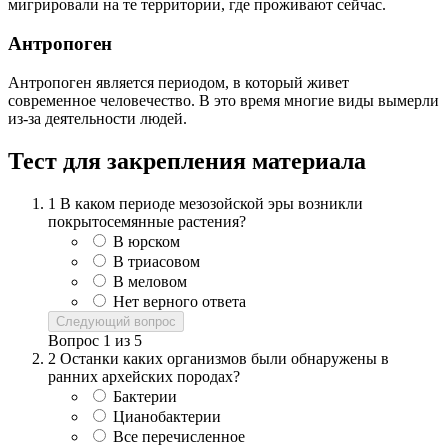
мигрировали на те территории, где проживают сейчас.
Антропоген
Антропоген является периодом, в который живет
современное человечество. В это время многие виды вымерли
из-за деятельности людей.
Тест для закрепления материала
1
В каком периоде мезозойской эры возникли
покрытосемянные растения?
В юрском
В триасовом
В меловом
Нет верного ответа
Следующий вопрос
Вопрос
1
из
5
2
Останки каких организмов были обнаружены в
ранних архейских породах?
Бактерии
Цианобактерии
Все перечисленное