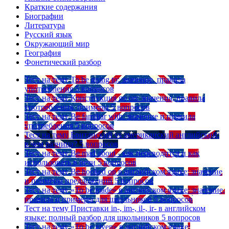
Краткие содержания
Биографии
Литература
Русский язык
Окружающий мир
География
Фонетический разбор
Тест на тему
To be going to: значение, правила
употребления
5 вопросов
Тест на тему
Конструкция go on: значения, правила
употребления, примеры
5 вопросов
Тест на тему
Be familiar with: значение и правила
употребления
5 вопросов
Тест на тему
Британский vs американский английский:
в чем разница?
5 вопросов
Тест на тему
Be mad about - как переводится и как
использовать в речи
5 вопросов
Тест на тему
Be hooked on в английском языке: значение
и примеры предложений
5 вопросов
Тест на тему
«To be made» в английском языке: значение,
правила и примеры для школьников
5 вопросов
Тест на тему
Приставки in-, im-, il-, ir- в английском
языке: полный разбор для школьников
5 вопросов
Тест на тему
«To be given» в английском языке: