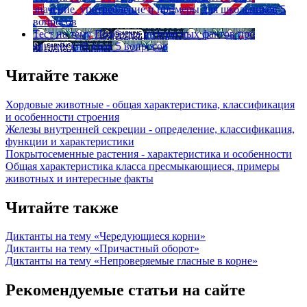
значение, употребление и примеры для школьников
5
вопросов
Тест на тему
Подборка интересных фактов про
английский язык
5 вопросов
Читайте также
Хордовые животные - общая характеристика, классификация
и особенности строения
Железы внутренней секреции - определение, классификация,
функции и характеристики
Покрытосеменные растения - характеристика и особенности
Общая характеристика класса пресмыкающиеся, примеры
животных и интересные факты
Читайте также
Диктанты на тему «Чередующиеся корни»
Диктанты на тему «Причастный оборот»
Диктанты на тему «Непроверяемые гласные в корне»
Рекомендуемые статьи на сайте