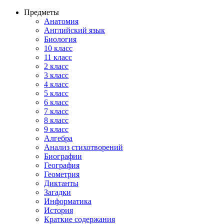
Предметы
Анатомия
Английский язык
Биология
10 класс
11 класс
2 класс
3 класс
4 класс
5 класс
6 класс
7 класс
8 класс
9 класс
Алгебра
Анализ стихотворений
Биографии
География
Геометрия
Диктанты
Загадки
Информатика
История
Краткие содержания