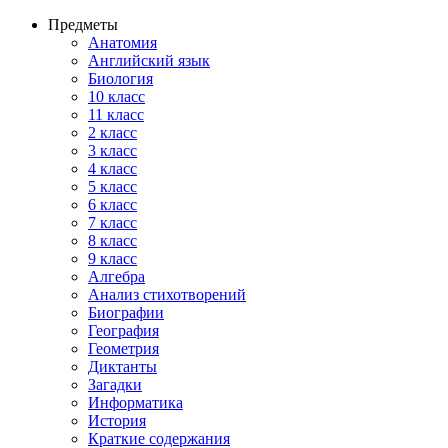
Предметы
Анатомия
Английский язык
Биология
10 класс
11 класс
2 класс
3 класс
4 класс
5 класс
6 класс
7 класс
8 класс
9 класс
Алгебра
Анализ стихотворений
Биографии
География
Геометрия
Диктанты
Загадки
Информатика
История
Краткие содержания