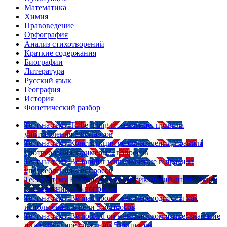
Математика
Химия
Правоведение
Орфография
Анализ стихотворений
Краткие содержания
Биографии
Литература
Русский язык
География
История
Фонетический разбор
Тест на тему
To be going to: значение, правила
употребления
5 вопросов
Тест на тему
Конструкция go on: значения, правила
употребления, примеры
5 вопросов
Тест на тему
Be familiar with: значение и правила
употребления
5 вопросов
Тест на тему
Британский vs американский английский:
в чем разница?
5 вопросов
Тест на тему
Be mad about - как переводится и как
использовать в речи
5 вопросов
Тест на тему
Be hooked on в английском языке: значение
и примеры предложений
5 вопросов