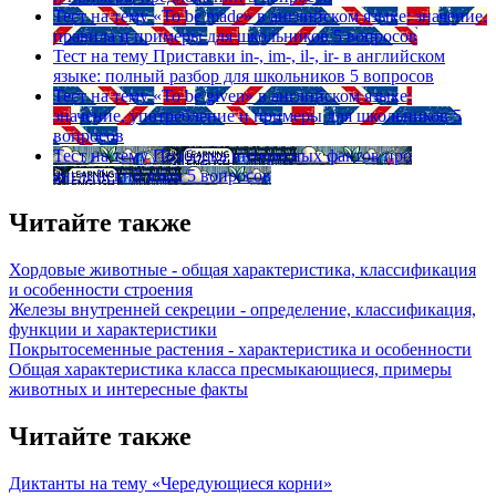
Тест на тему
«To be made» в английском языке: значение,
правила и примеры для школьников
5 вопросов
Тест на тему
Приставки in-, im-, il-, ir- в английском
языке: полный разбор для школьников
5 вопросов
Тест на тему
«To be given» в английском языке:
значение, употребление и примеры для школьников
5
вопросов
Тест на тему
Подборка интересных фактов про
английский язык
5 вопросов
Читайте также
Хордовые животные - общая характеристика, классификация
и особенности строения
Железы внутренней секреции - определение, классификация,
функции и характеристики
Покрытосеменные растения - характеристика и особенности
Общая характеристика класса пресмыкающиеся, примеры
животных и интересные факты
Читайте также
Диктанты на тему «Чередующиеся корни»