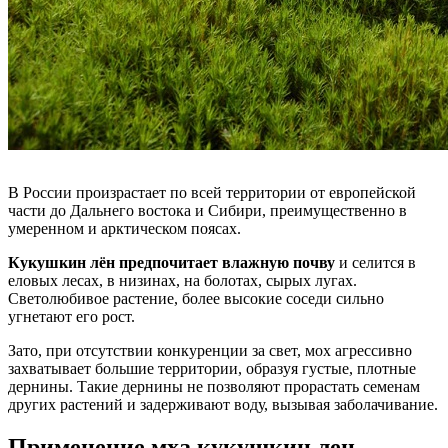
В России произрастает по всей территории от европейской
части до Дальнего востока и Сибири, преимущественно в
умеренном и арктическом поясах.
Кукушкин лён предпочитает влажную почву
и селится в
еловых лесах, в низинах, на болотах, сырых лугах.
Светолюбивое растение, более высокие соседи сильно
угнетают его рост.
Зато, при отсутствии конкуренции за свет, мох агрессивно
захватывает большие территории, образуя густые, плотные
дернины. Такие дернины не позволяют прорастать семенам
других растений и задерживают воду, вызывая заболачивание.
Применение мха кукушкин лен