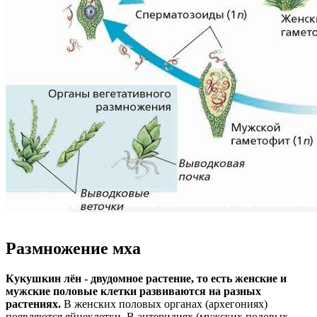
Размножение мха
Кукушкин лён - двудомное растение, то есть женские и
мужские половые клетки развиваются на разных
растениях.
В женских половых органах (архегониях)
появляются яйцеклетки. В антеридиях (мужских половых