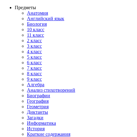
Предметы
Анатомия
Английский язык
Биология
10 класс
11 класс
2 класс
3 класс
4 класс
5 класс
6 класс
7 класс
8 класс
9 класс
Алгебра
Анализ стихотворений
Биографии
География
Геометрия
Диктанты
Загадки
Информатика
История
Краткие содержания