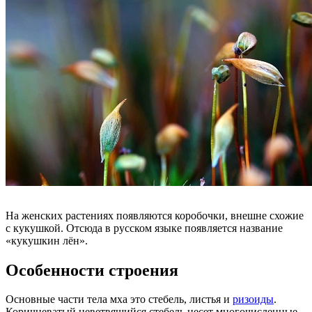
На женских растениях появляются коробочки, внешне схожие
с кукушкой. Отсюда в русском языке появляется название
«кукушкин лён».
Особенности строения
Основные части тела мха это стебель, листья и
ризоиды
.
Коричневатый неветвящийся стебель несет многочисленные