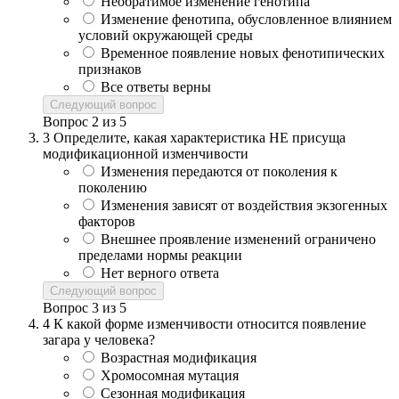
Необратимое изменение генотипа
Изменение фенотипа, обусловленное влиянием
условий окружающей среды
Временное появление новых фенотипических
признаков
Все ответы верны
Следующий вопрос
Вопрос
2
из
5
3
Определите, какая характеристика НЕ присуща
модификационной изменчивости
Изменения передаются от поколения к
поколению
Изменения зависят от воздействия экзогенных
факторов
Внешнее проявление изменений ограничено
пределами нормы реакции
Нет верного ответа
Следующий вопрос
Вопрос
3
из
5
4
К какой форме изменчивости относится появление
загара у человека?
Возрастная модификация
Хромосомная мутация
Сезонная модификация