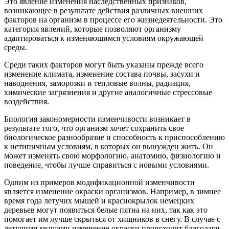
Это явление изменения наследственных признаков,
возникающее в результате действия различных внешних
факторов на организм в процессе его жизнедеятельности. Это
категория явлений, которые позволяют организму
адаптироваться к изменяющимся условиям окружающей
среды.
Среди таких факторов могут быть указаны прежде всего
изменение климата, изменение состава почвы, засухи и
наводнения, заморозки и тепловые волны, радиация,
химические загрязнения и другие аналогичные стрессовые
воздействия.
Биология закономерности изменчивости возникает в
результате того, что организм хочет сохранить свое
биологическое разнообразие и способность к приспособлению
к нетипичным условиям, в которых он вынужден жить. Он
может изменять свою морфологию, анатомию, физиологию и
поведение, чтобы лучше справиться с новыми условиями.
Одним из примеров модификационной изменчивости
является изменение окраски организмов. Например, в зимнее
время года летучих мышей и краснокрылок немецких
деревьев могут появиться белые пятна на них, так как это
помогает им лучше скрыться от хищников в снегу. В случае с
летучими мышами изменение окраски происходит благодаря