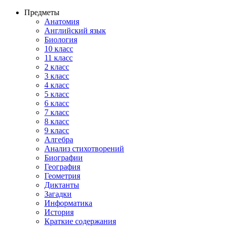
Предметы
Анатомия
Английский язык
Биология
10 класс
11 класс
2 класс
3 класс
4 класс
5 класс
6 класс
7 класс
8 класс
9 класс
Алгебра
Анализ стихотворений
Биографии
География
Геометрия
Диктанты
Загадки
Информатика
История
Краткие содержания