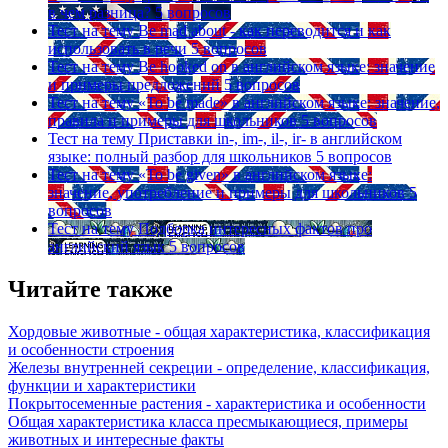
в чем разница?
5 вопросов
Тест на тему
Be mad about - как переводится и как
использовать в речи
5 вопросов
Тест на тему
Be hooked on в английском языке: значение
и примеры предложений
5 вопросов
Тест на тему
«To be made» в английском языке: значение,
правила и примеры для школьников
5 вопросов
Тест на тему
Приставки in-, im-, il-, ir- в английском
языке: полный разбор для школьников
5 вопросов
Тест на тему
«To be given» в английском языке:
значение, употребление и примеры для школьников
5
вопросов
Тест на тему
Подборка интересных фактов про
английский язык
5 вопросов
Читайте также
Хордовые животные - общая характеристика, классификация
и особенности строения
Железы внутренней секреции - определение, классификация,
функции и характеристики
Покрытосеменные растения - характеристика и особенности
Общая характеристика класса пресмыкающиеся, примеры
животных и интересные факты