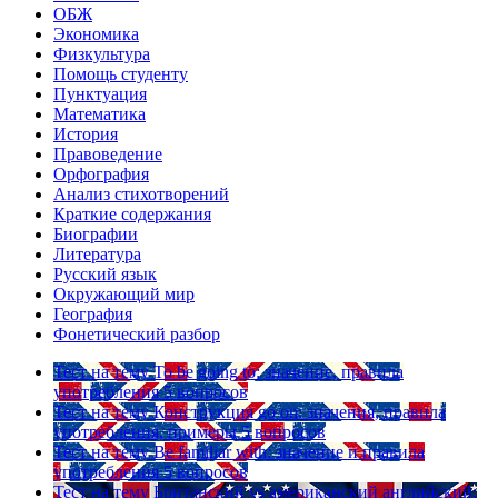
ОБЖ
Экономика
Физкультура
Помощь студенту
Пунктуация
Математика
История
Правоведение
Орфография
Анализ стихотворений
Краткие содержания
Биографии
Литература
Русский язык
Окружающий мир
География
Фонетический разбор
Тест на тему
To be going to: значение, правила
употребления
5 вопросов
Тест на тему
Конструкция go on: значения, правила
употребления, примеры
5 вопросов
Тест на тему
Be familiar with: значение и правила
употребления
5 вопросов
Тест на тему
Британский vs американский английский: