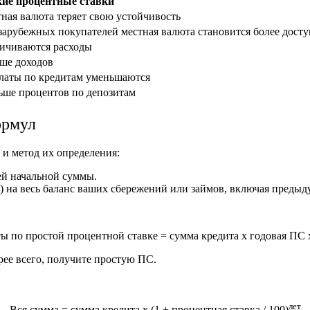
ие процентные ставки
ная валюта теряет свою устойчивость
зарубежных покупателей местная валюта становится более дост
ичиваются расходы
ше доходов
аты по кредитам уменьшаются
ше процентов по депозитам
ормул
и метод их определения:
ей начальной суммы.
 на весь баланс ваших сбережений или займов, включая предыд
ы по простой процентной ставке = сумма кредита х годовая ПС х
ее всего, получите простую ПС.
лет
Вся сумма = сумма кредита x (1 + процентная ставка / 100)