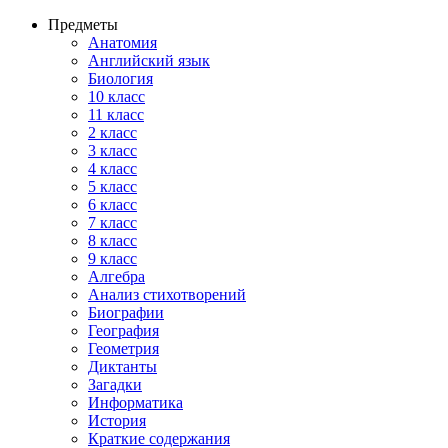
Предметы
Анатомия
Английский язык
Биология
10 класс
11 класс
2 класс
3 класс
4 класс
5 класс
6 класс
7 класс
8 класс
9 класс
Алгебра
Анализ стихотворений
Биографии
География
Геометрия
Диктанты
Загадки
Информатика
История
Краткие содержания