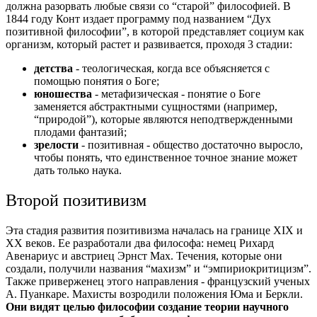
должна разорвать любые связи со “старой” философией. В
1844 году Конт издает программу под названием “Дух
позитивной философии”, в которой представляет социум как
организм, который растет и развивается, проходя 3 стадии:
детства
- теологическая, когда все объясняется с
помощью понятия о Боге;
юношества
- метафизическая - понятие о Боге
заменяется абстрактными сущностями (например,
“природой”), которые являются неподтвержденными
плодами фантазий;
зрелости
- позитивная - общество достаточно выросло,
чтобы понять, что единственное точное знание может
дать только наука.
Второй позитивизм
Эта стадия развития позитивизма началась на границе XIX и
XX веков. Ее разработали два философа: немец Рихард
Авенариус и австриец Эрнст Мах. Течения, которые они
создали, получили названия “махизм” и “эмпириокритицизм”.
Также приверженец этого направления - французский ученых
А. Пуанкаре.
Махисты возродили положения Юма и Беркли.
Они видят целью философии создание теории научного