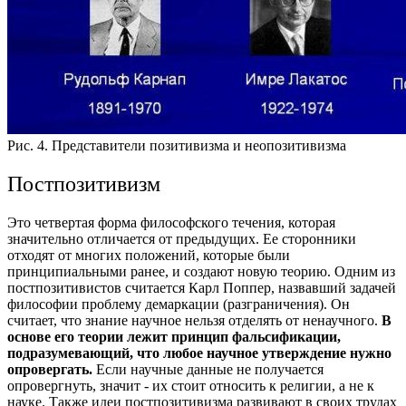
Рис. 4. Представители позитивизма и неопозитивизма
Постпозитивизм
Это четвертая форма философского течения, которая
значительно отличается от предыдущих. Ее сторонники
отходят от многих положений, которые были
принципиальными ранее, и создают новую теорию.
Одним из
постпозитивистов считается Карл Поппер, назвавший задачей
философии проблему демаркации (разграничения). Он
считает, что знание научное нельзя отделять от ненаучного.
В
основе его теории лежит принцип фальсификации,
подразумевающий, что любое научное утверждение нужно
опровергать.
Если научные данные не получается
опровергнуть, значит - их стоит относить к религии, а не к
науке.
Также идеи постпозитивизма развивают в своих трудах