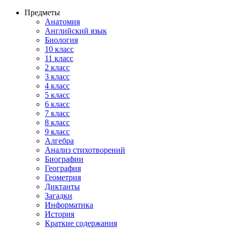
Предметы
Анатомия
Английский язык
Биология
10 класс
11 класс
2 класс
3 класс
4 класс
5 класс
6 класс
7 класс
8 класс
9 класс
Алгебра
Анализ стихотворений
Биографии
География
Геометрия
Диктанты
Загадки
Информатика
История
Краткие содержания