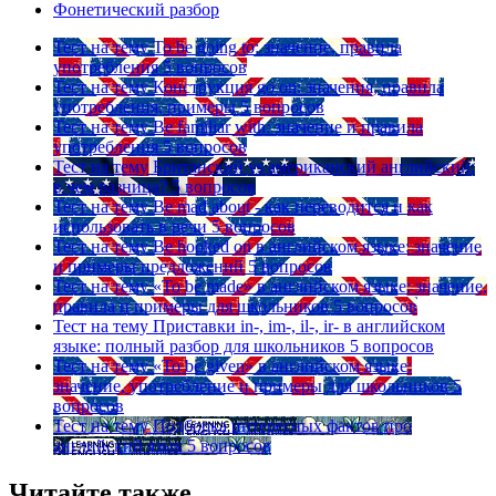
Фонетический разбор
Тест на тему
To be going to: значение, правила
употребления
5 вопросов
Тест на тему
Конструкция go on: значения, правила
употребления, примеры
5 вопросов
Тест на тему
Be familiar with: значение и правила
употребления
5 вопросов
Тест на тему
Британский vs американский английский:
в чем разница?
5 вопросов
Тест на тему
Be mad about - как переводится и как
использовать в речи
5 вопросов
Тест на тему
Be hooked on в английском языке: значение
и примеры предложений
5 вопросов
Тест на тему
«To be made» в английском языке: значение,
правила и примеры для школьников
5 вопросов
Тест на тему
Приставки in-, im-, il-, ir- в английском
языке: полный разбор для школьников
5 вопросов
Тест на тему
«To be given» в английском языке:
значение, употребление и примеры для школьников
5
вопросов
Тест на тему
Подборка интересных фактов про
английский язык
5 вопросов
Читайте также