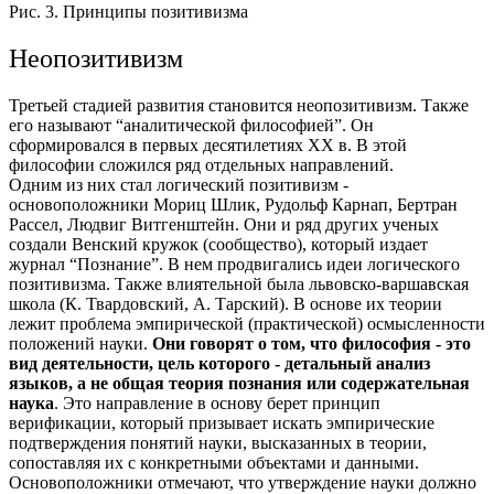
Рис. 3. Принципы позитивизма
Неопозитивизм
Третьей стадией развития становится неопозитивизм. Также
его называют “аналитической философией”. Он
сформировался в первых десятилетиях ХХ в. В этой
философии сложился ряд отдельных направлений.
Одним из них стал логический позитивизм -
основоположники Мориц Шлик, Рудольф Карнап, Бертран
Рассел, Людвиг Витгенштейн. Они и ряд других ученых
создали Венский кружок (сообщество), который издает
журнал “Познание”. В нем продвигались идеи логического
позитивизма. Также влиятельной была львовско-варшавская
школа (К. Твардовский, А. Тарский).
В основе их теории
лежит проблема эмпирической (практической) осмысленности
положений науки.
Они говорят о том, что философия - это
вид деятельности, цель которого - детальный анализ
языков, а не общая теория познания или содержательная
наука
.
Это направление в основу берет принцип
верификации, который призывает искать эмпирические
подтверждения понятий науки, высказанных в теории,
сопоставляя их с конкретными объектами и данными.
Основоположники отмечают, что утверждение науки должно