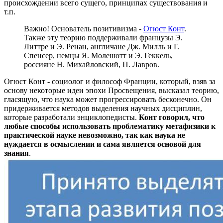
происхождении всего сущего, принципах существования и
т.п.
Важно! Основатель позитивизма -
Огюст Конт
.
Также эту теорию поддерживали французы Э.
Литтре и Э. Ренан, англичане Дж. Милль и Г.
Спенсер, немцы Я. Молешотт и Э. Геккель,
россияне Н. Михайловский, П. Лавров.
Огюст Конт - социолог и философ Франции, который, взяв за
основу некоторые идеи эпохи Просвещения, высказал теорию,
гласящую, что наука может прогрессировать бесконечно. Он
придерживается методов выделения научных дисциплин,
которые разработали энциклопедисты.
Конт говорил, что
любые способы использовать проблематику метафизики к
практической науке невозможно, так как наука не
нуждается в осмыслении и сама является основой для
знания
.