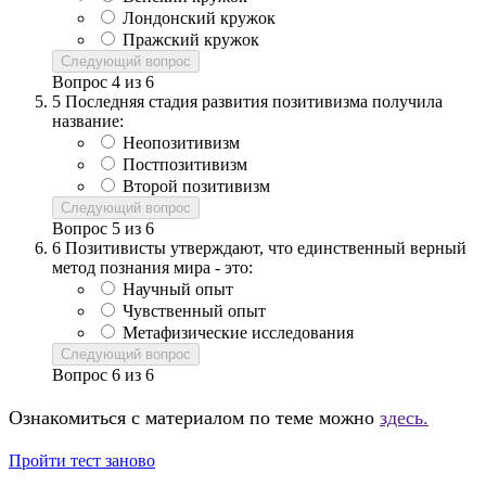
Лондонский кружок
Пражский кружок
Следующий вопрос
Вопрос
4
из
6
5
Последняя стадия развития позитивизма получила
название:
Неопозитивизм
Постпозитивизм
Второй позитивизм
Следующий вопрос
Вопрос
5
из
6
6
Позитивисты утверждают, что единственный верный
метод познания мира - это:
Научный опыт
Чувственный опыт
Метафизические исследования
Следующий вопрос
Вопрос
6
из
6
Ознакомиться с материалом по теме можно
здесь.
Пройти тест заново