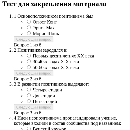
Тест для закрепления материала
1
Основоположником позитивизма был:
Огюст Конт
Эрнст Мах
Морис Шлик
Следующий вопрос
Вопрос
1
из
6
2
Позитивизм зародился в:
Первых десятилетиях ХХ века
30-40-х годах XIX века
50-60-х годах XIX века
Следующий вопрос
Вопрос
2
из
6
3
В развитии позитивизма выделяют:
Четыре стадии
Две стадии
Пять стадий
Следующий вопрос
Вопрос
3
из
6
4
Идеи неопозитивизма пропагандировали ученые,
которые входили в состав сообщества под названием:
Венский кружок