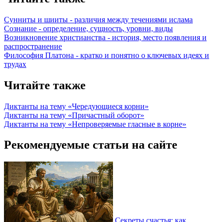
Сунниты и шииты - различия между течениями ислама
Сознание - определение, сущность, уровни, виды
Возникновение христианства - история, место появления и
распространение
Философия Платона - кратко и понятно о ключевых идеях и
трудах
Читайте также
Диктанты на тему «Чередующиеся корни»
Диктанты на тему «Причастный оборот»
Диктанты на тему «Непроверяемые гласные в корне»
Рекомендуемые статьи на сайте
Секреты счастья: как