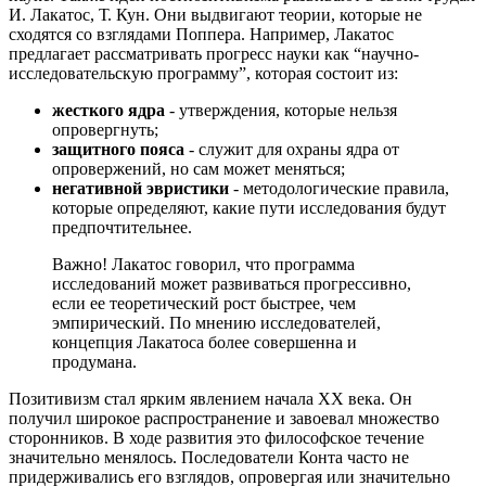
И. Лакатос, Т. Кун. Они выдвигают теории, которые не
сходятся со взглядами Поппера. Например, Лакатос
предлагает рассматривать прогресс науки как “научно-
исследовательскую программу”, которая состоит из:
жесткого ядра
- утверждения, которые нельзя
опровергнуть;
защитного пояса
- служит для охраны ядра от
опровержений, но сам может меняться;
негативной эвристики
- методологические правила,
которые определяют, какие пути исследования будут
предпочтительнее.
Важно! Лакатос говорил, что программа
исследований может развиваться прогрессивно,
если ее теоретический рост быстрее, чем
эмпирический. По мнению исследователей,
концепция Лакатоса более совершенна и
продумана.
Позитивизм стал ярким явлением начала ХХ века. Он
получил широкое распространение и завоевал множество
сторонников. В ходе развития это философское течение
значительно менялось. Последователи Конта часто не
придерживались его взглядов, опровергая или значительно