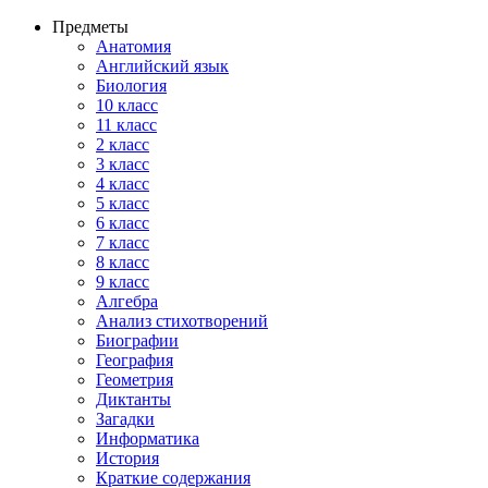
Предметы
Анатомия
Английский язык
Биология
10 класс
11 класс
2 класс
3 класс
4 класс
5 класс
6 класс
7 класс
8 класс
9 класс
Алгебра
Анализ стихотворений
Биографии
География
Геометрия
Диктанты
Загадки
Информатика
История
Краткие содержания