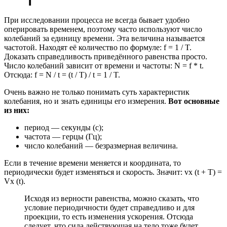
При исследовании процесса не всегда бывает удобно
оперировать временем, поэтому часто используют число
колебаний за единицу времени. Эта величина называется
частотой. Находят её количество по формуле: f = 1 / T.
Доказать справедливость приведённого равенства просто.
Число колебаний зависит от времени и частоты: N = f * t.
Отсюда: f = N / t = (t / T) / t = 1 / T.
Очень важно не только понимать суть характеристик
колебания, но и знать единицы его измерения.
Вот основные
из них:
период — секунды (с);
частота — герцы (Гц);
число колебаний — безразмерная величина.
Если в течение времени меняется и координата, то
периодически будет изменяться и скорость. Значит: vx (t + T) =
Vx (t).
Исходя из верности равенства, можно сказать, что
условие периодичности будет справедливо и для
проекции, то есть изменения ускорения. Отсюда
следует, что сила действующая на тело тоже будет