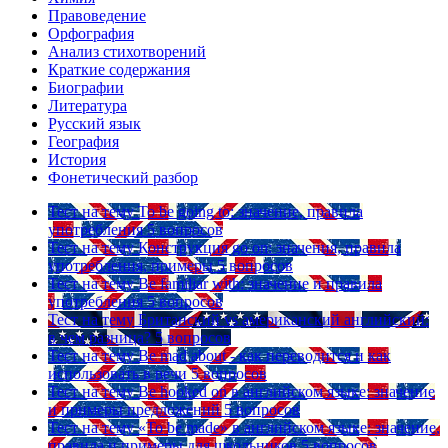
Правоведение
Орфография
Анализ стихотворений
Краткие содержания
Биографии
Литература
Русский язык
География
История
Фонетический разбор
Тест на тему
To be going to: значение, правила
употребления
5 вопросов
Тест на тему
Конструкция go on: значения, правила
употребления, примеры
5 вопросов
Тест на тему
Be familiar with: значение и правила
употребления
5 вопросов
Тест на тему
Британский vs американский английский:
в чем разница?
5 вопросов
Тест на тему
Be mad about - как переводится и как
использовать в речи
5 вопросов
Тест на тему
Be hooked on в английском языке: значение
и примеры предложений
5 вопросов
Тест на тему
«To be made» в английском языке: значение,
правила и примеры для школьников
5 вопросов