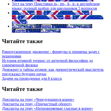
Тест на тему
Приставки in-, im-, il-, ir- в английском
языке: полный разбор для школьников
5 вопросов
Тест на тему
«To be given» в английском языке:
значение, употребление и примеры для школьников
5
вопросов
Тест на тему
Подборка интересных фактов про
английский язык
5 вопросов
Читайте также
Равноускоренное движение - формулы и примеры задач с
решениями
История атомной теории: от античной философии до
современной физики
Демокрит и тайны атомов: как древнегреческий мыслитель
предсказал будущее науки
Задачи на проводники для 8 класса
Читайте также
Диктанты на тему «Чередующиеся корни»
Диктанты на тему «Причастный оборот»
Диктанты на тему «Непроверяемые гласные в корне»