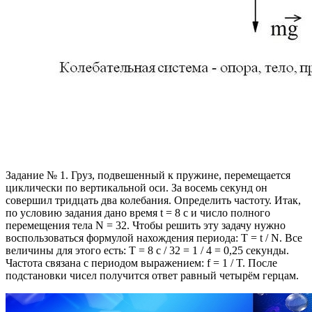
Задание № 1. Груз, подвешенный к пружине, перемещается
циклически по вертикальной оси. За восемь секунд он
совершил тридцать два колебания. Определить частоту. Итак,
по условию задания дано время t = 8 c и число полного
перемещения тела N = 32. Чтобы решить эту задачу нужно
воспользоваться формулой нахождения периода: T = t / N. Все
величины для этого есть: T = 8 c / 32 = 1 / 4 = 0,25 секунды.
Частота связана с периодом выражением: f = 1 / T. После
подстановки чисел получится ответ равный четырём герцам.