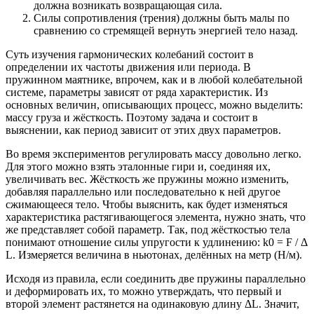
должна возникать возвращающая сила.
Силы сопротивления (трения) должны быть малы по
сравнению со стремящей вернуть энергией тело назад.
Суть изучения гармонических колебаний состоит в
определении их частоты движения или периода. В
пружинном маятнике, впрочем, как и в любой колебательной
системе, параметры зависят от ряда характеристик. Из
основных величин, описывающих процесс, можно выделить:
массу груза и жёсткость. Поэтому задача и состоит в
выяснении, как период зависит от этих двух параметров.
Во время экспериментов регулировать массу довольно легко.
Для этого можно взять эталонные гири и, соединяя их,
увеличивать вес. Жёсткость же пружины можно изменить,
добавляя параллельно или последовательно к ней другое
сжимающееся тело. Чтобы выяснить, как будет изменяться
характеристика растягивающегося элемента, нужно знать, что
же представляет собой параметр. Так, под жёсткостью тела
понимают отношение силы упругости к удлинению: k0 = F / Δ
L. Измеряется величина в ньютонах, делённых на метр (Н/м).
Исходя из правила, если соединить две пружины параллельно
и деформировать их, то можно утверждать, что первый и
второй элемент растянется на одинаковую длину ΔL. Значит,