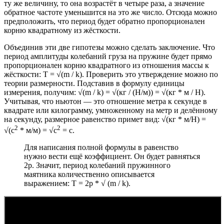
ту же величину, то она возрастёт в четыре раза, а значение
обратное частоте уменьшится на это же число. Отсюда можно
предположить, что период будет обратно пропорционален
корню квадратному из жёсткости.
Объединив эти две гипотезы можно сделать заключение. Что
период амплитуды колебаний груза на пружине будет прямо
пропорционален корню квадратного из отношения массы к
жёсткости: T = √(m / k). Проверить это утверждение можно по
теории размерности. Подставив в формулу единицы
измерения, получим: √(m / k) = √(кг / (Н/м)) = √(кг * м / Н).
Учитывая, что ньютон — это отношение метра к секунде в
квадрате или килограмму, умноженному на метр и делённому
на секунду, размерное равенство примет вид: √(кг * м/Н) =
2
2
√(c
* м/м) = √с
= с.
Для написания полной формулы в равенство
нужно вести ещё коэффициент. Он будет равняться
2p. Значит, период колебаний пружинного
маятника количественно описывается
выражением: T = 2p * √ (m / k).