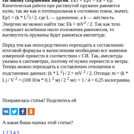
По закону сохранения энергии
: Ek1 + Ep1 = Ek + Ep.
Кинетическая работа при растянутой пружине равняется
нулю, так же как и потенциальная в состоянии покоя, значит,
2
Ep1 = (k * L
) / 2, где L — удлинение, а k — жёсткость.
2
Энергию же можно найти так: Ek = mV
/ 2. Так как тело
совершает колебания около положения равновесия, то
вытянутость пружины будет равняться амплитуде.
Перед тем как непосредственно переходить к составлению
итоговой формулы и вычислениям необходимо все значения
измерений привести в соответствии с СИ. Так, амплитуда
указана в сантиметрах, поэтому её нужно перевести в метры.
Теперь можно переходить к составлению отношения и
2
2
подстановки данных: (k * L
) / 2 = mV
/ 2. Отсюда: m = (k *
2
2
2
L) / V
= (100 Н/м * 0,1
м) / 2
м/с = 1 / 4 = 0,25 килограмма.
Понравилась статья? Поделитесь ей
А какая Ваша оценка этой статьи?
1
2
3
4
5