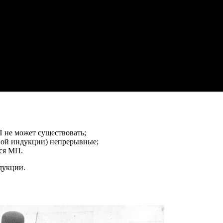
П не может существовать;
ной индукции) непрерывные;
тся МП.
дукции.