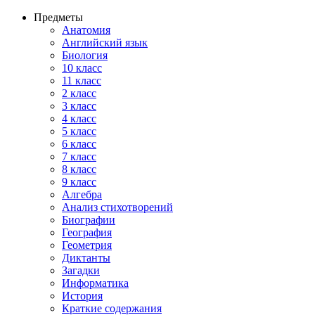
Предметы
Анатомия
Английский язык
Биология
10 класс
11 класс
2 класс
3 класс
4 класс
5 класс
6 класс
7 класс
8 класс
9 класс
Алгебра
Анализ стихотворений
Биографии
География
Геометрия
Диктанты
Загадки
Информатика
История
Краткие содержания