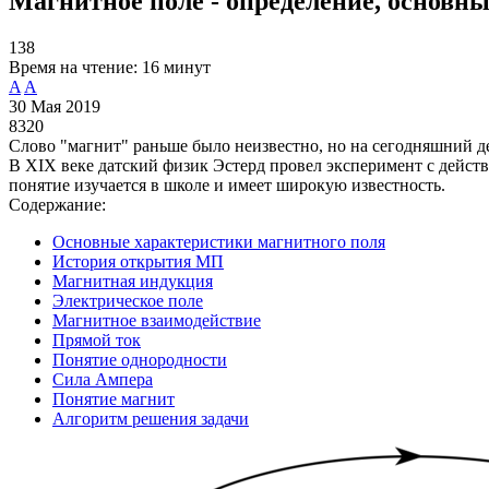
Магнитное поле - определение, основны
138
Время на чтение:
16 минут
A
A
30 Мая 2019
8320
Слово "магнит" раньше было неизвестно, но на сегодняшний д
В XIX веке датский физик Эстерд провел эксперимент с дейст
понятие изучается в школе и имеет широкую известность.
Содержание:
Основные характеристики магнитного поля
История открытия МП
Магнитная индукция
Электрическое поле
Магнитное взаимодействие
Прямой ток
Понятие однородности
Сила Ампера
Понятие магнит
Алгоритм решения задачи