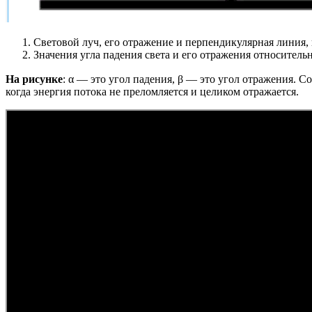
Световой луч, его отражение и перпендикулярная линия, 
Значения угла падения света и его отражения относитель
На рисунке
: α — это угол падения, β — это угол отражения. 
когда энергия потока не преломляется и целиком отражается.