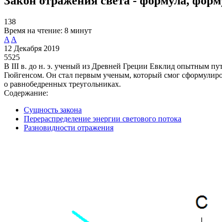
Закон отражения света - формула, форм
138
Время на чтение:
8 минут
A
A
12 Декабря 2019
5525
В III в. до н. э. ученый из Древней Греции Евклид опытным п
Гюйгенсом. Он стал первым ученым, который смог сформулиро
о равнобедренных треугольниках.
Содержание:
Сущность закона
Перераспределение энергии светового потока
Разновидности отражения