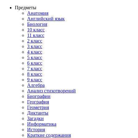
Предметы
Анатомия
Английский язык
Биология
10 класс
11 класс
2 класс
3 класс
4 класс
5 класс
6 класс
7 класс
8 класс
9 класс
Алгебра
Анализ стихотворений
Биографии
География
Геометрия
Диктанты
Загадки
Информатика
История
Краткие содержания