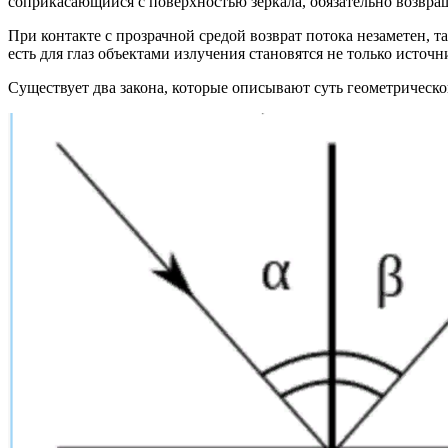
соприкасающийся с поверхностью зеркала, обязательно возвращ
При контакте с прозрачной средой возврат потока незаметен, т
есть для глаз объектами излучения становятся не только исто
Существует два закона, которые описывают суть геометрическ