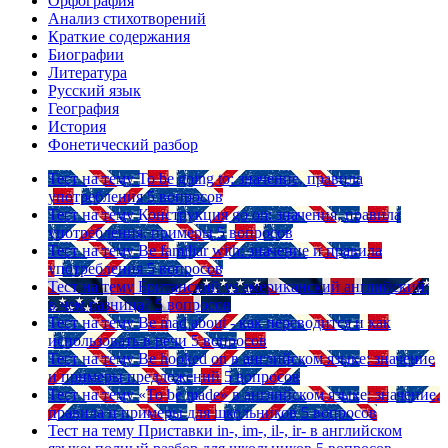
Орфография
Анализ стихотворений
Краткие содержания
Биографии
Литература
Русский язык
География
История
Фонетический разбор
Тест на тему
To be going to: значение, правила
употребления
5 вопросов
Тест на тему
Конструкция go on: значения, правила
употребления, примеры
5 вопросов
Тест на тему
Be familiar with: значение и правила
употребления
5 вопросов
Тест на тему
Британский vs американский английский:
в чем разница?
5 вопросов
Тест на тему
Be mad about - как переводится и как
использовать в речи
5 вопросов
Тест на тему
Be hooked on в английском языке: значение
и примеры предложений
5 вопросов
Тест на тему
«To be made» в английском языке: значение,
правила и примеры для школьников
5 вопросов
Тест на тему
Приставки in-, im-, il-, ir- в английском