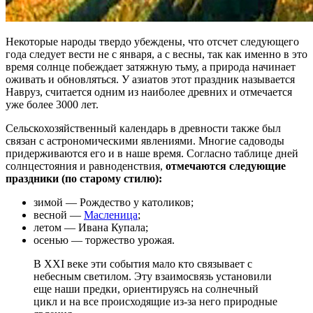
Некоторые народы твердо убеждены, что отсчет следующего
года следует вести не с января, а с весны, так как именно в это
время солнце побеждает затяжную тьму, а природа начинает
оживать и обновляться. У азиатов этот праздник называется
Навруз, считается одним из наиболее древних и отмечается
уже более 3000 лет.
Сельскохозяйственный календарь в древности также был
связан с астрономическими явлениями. Многие садоводы
придерживаются его и в наше время. Согласно таблице дней
солнцестояния и равноденствия,
отмечаются следующие
праздники (по старому стилю):
зимой — Рождество у католиков;
весной —
Масленица
;
летом — Ивана Купала;
осенью — торжество урожая.
В XXI веке эти события мало кто связывает с
небесным светилом. Эту взаимосвязь установили
еще наши предки, ориентируясь на солнечный
цикл и на все происходящие из-за него природные