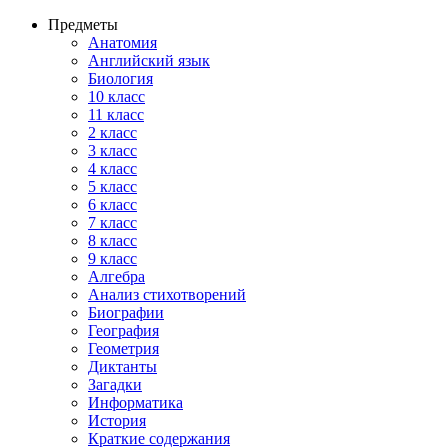
Предметы
Анатомия
Английский язык
Биология
10 класс
11 класс
2 класс
3 класс
4 класс
5 класс
6 класс
7 класс
8 класс
9 класс
Алгебра
Анализ стихотворений
Биографии
География
Геометрия
Диктанты
Загадки
Информатика
История
Краткие содержания