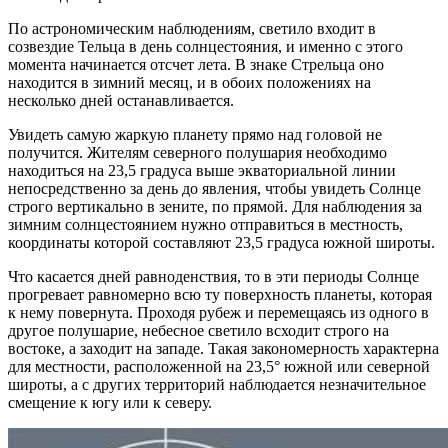
По астрономическим наблюдениям, светило входит в
созвездие Тельца в день солнцестояния, и именно с этого
момента начинается отсчет лета. В знаке Стрельца оно
находится в зимний месяц, и в обоих положениях на
несколько дней останавливается.
Увидеть самую жаркую планету прямо над головой не
получится. Жителям северного полушария необходимо
находиться на 23,5 градуса выше экваториальной линии
непосредственно за день до явления, чтобы увидеть Солнце
строго вертикально в зените, по прямой. Для наблюдения за
зимним солнцестоянием нужно отправиться в местность,
координаты которой составляют 23,5 градуса южной широты.
Что касается дней равноденствия, то в эти периоды Солнце
прогревает равномерно всю ту поверхность планеты, которая
к нему повернута. Проходя рубеж и перемещаясь из одного в
другое полушарие, небесное светило всходит строго на
востоке, а заходит на западе. Такая закономерность характерна
для местности, расположенной на 23,5° южной или северной
широты, а с других территорий наблюдается незначительное
смещение к югу или к северу.