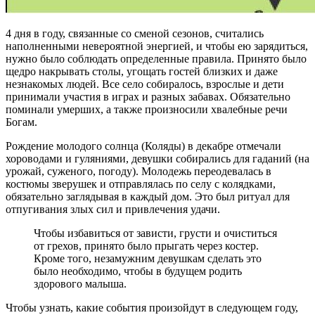
4 дня в году, связанные со сменой сезонов, считались
наполненными невероятной энергией, и чтобы ею зарядиться,
нужно было соблюдать определенные правила. Принято было
щедро накрывать столы, угощать гостей близких и даже
незнакомых людей. Все село собиралось, взрослые и дети
принимали участия в играх и разных забавах. Обязательно
поминали умерших, а также произносили хвалебные речи
Богам.
Рождение молодого солнца (Коляды) в декабре отмечали
хороводами и гуляниями, девушки собирались для гаданий (на
урожай, суженого, погоду). Молодежь переодевалась в
костюмы зверушек и отправлялась по селу с колядками,
обязательно заглядывая в каждый дом. Это был ритуал для
отпугивания злых сил и привлечения удачи.
Чтобы избавиться от зависти, грусти и очиститься
от грехов, принято было прыгать через костер.
Кроме того, незамужним девушкам сделать это
было необходимо, чтобы в будущем родить
здорового малыша.
Чтобы узнать, какие события произойдут в следующем году,