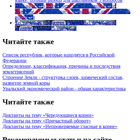
языке: полный разбор для школьников
5 вопросов
Тест на тему
«To be given» в английском языке:
значение, употребление и примеры для школьников
5
вопросов
Тест на тему
Подборка интересных фактов про
английский язык
5 вопросов
Читайте также
Список республик, которые находятся в Российской
Федерации
Определение, классификация, причины и последствия
землетрясений
Строение Земли - структурка слоев, химический состав,
развитие земной коры
Уральский экономический район - общая характеристика
Читайте также
Диктанты на тему «Чередующиеся корни»
Диктанты на тему «Причастный оборот»
Диктанты на тему «Непроверяемые гласные в корне»
Рекомендуемые статьи на сайте