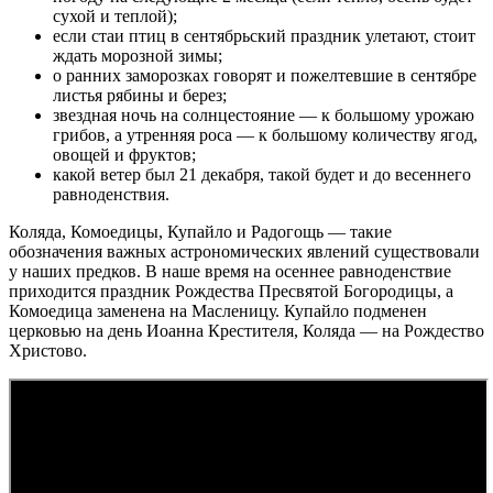
сухой и теплой);
если стаи птиц в сентябрьский праздник улетают, стоит
ждать морозной зимы;
о ранних заморозках говорят и пожелтевшие в сентябре
листья рябины и берез;
звездная ночь на солнцестояние — к большому урожаю
грибов, а утренняя роса — к большому количеству ягод,
овощей и фруктов;
какой ветер был 21 декабря, такой будет и до весеннего
равноденствия.
Коляда, Комоедицы, Купайло и Радогощь — такие
обозначения важных астрономических явлений существовали
у наших предков. В наше время на осеннее равноденствие
приходится праздник Рождества Пресвятой Богородицы, а
Комоедица заменена на Масленицу. Купайло подменен
церковью на день Иоанна Крестителя, Коляда — на Рождество
Христово.