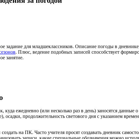
юдения за погодой
е задание для младшеклассников. Описание погоды в дневнике
сезонов
. Плюс, ведение подобных записей способствует формир
ое занятие.
ю
к, куда ежедневно (или несколько раз в день) заносятся данные
це), осадки, продолжительность светового дня с указанием времен
оздать на ПК. Часто учителя просят создавать дневник самосто
ганизовать записи, какие специальные обозначения можно исполь