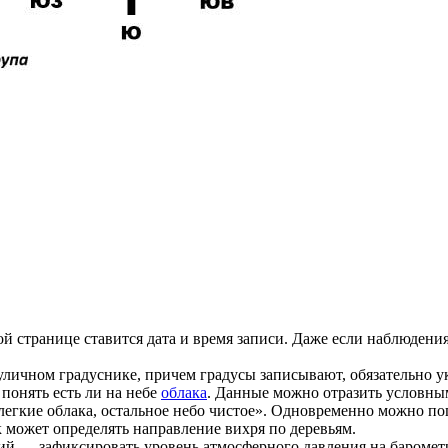
.
 странице ставится дата и время записи. Даже если наблюдения 
ичном градуснике, причем градусы записывают, обязательно указ
понять есть ли на небе
облака
. Данные можно отразить условным
 легкие облака, остальное небо чистое». Одновременно можно по
к может определять направление вихря по деревьям.
й — зафиксировать уровень атмосферного давления на барометр