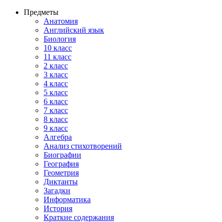
Предметы
Анатомия
Английский язык
Биология
10 класс
11 класс
2 класс
3 класс
4 класс
5 класс
6 класс
7 класс
8 класс
9 класс
Алгебра
Анализ стихотворений
Биографии
География
Геометрия
Диктанты
Загадки
Информатика
История
Краткие содержания