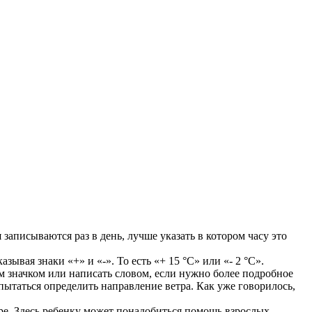
записываются раз в день, лучше указать в котором часу это
ывая знаки «+» и «-». То есть «+ 15 °C» или «- 2 °C».
 значком или написать словом, если нужно более подробное
пытаться определить направление ветра. Как уже говорилось,
е. Здесь ребенку может понадобиться помощь взрослых,