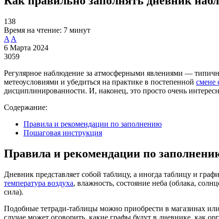
Как правильно заполнять дневник набл
138
Время на чтение:
7 минут
A
A
6 Марта 2024
3059
Регулярное наблюдение за атмосферными явлениями — типично
метеоусловиями и убедиться на практике в постепенной
смене 
дисциплинированности. И, наконец, это просто очень интересн
Содержание:
Правила и рекомендации по заполнению
Пошаговая инструкция
Правила и рекомендации по заполнени
Дневник представляет собой таблицу, а иногда таблицу и графи
температура воздуха
, влажность, состояние неба (облака, солн
сила).
Подобные тетради-таблицы можно приобрести в магазинах или с
случае может оговорить, какие графы будут в дневнике, как ор