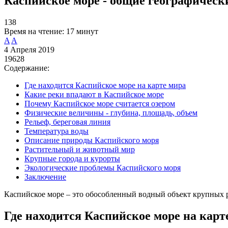
Каспийское море - общие географическ
138
Время на чтение:
17 минут
A
A
4 Апреля 2019
19628
Содержание:
Где находится Каспийское море на карте мира
Какие реки впадают в Каспийское море
Почему Каспийское море считается озером
Физические величины - глубина, площадь, объем
Рельеф, береговая линия
Температура воды
Описание природы Каспийского моря
Растительный и животный мир
Крупные города и курорты
Экологические проблемы Каспийского моря
Заключение
Каспийское море – это обособленный водный объект крупных ра
Где находится Каспийское море на карт