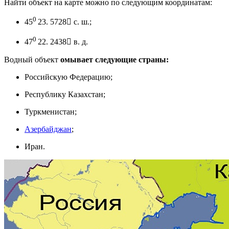
Найти объект на карте можно по следующим координатам:
0
45
23. 5728 с. ш.;
0
47
22. 2438 в. д.
Водный объект
омывает следующие страны:
Российскую Федерацию;
Республику Казахстан;
Туркменистан;
Азербайджан
;
Иран.