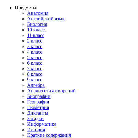
Предметы
Анатомия
Английский язык
Биология
10 класс
11 класс
2 класс
3 класс
4 класс
5 класс
6 класс
7 класс
8 класс
9 класс
Алгебра
Анализ стихотворений
Биографии
География
Геометрия
Диктанты
Загадки
Информатика
История
Краткие содержания