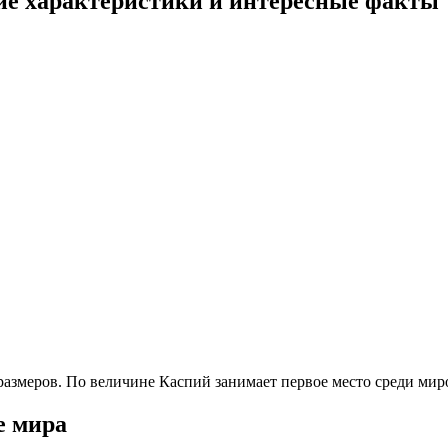
ие характеристики и интересные факты
змеров. По величине Каспий занимает первое место среди миров
е мира