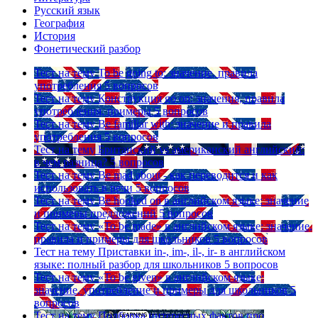
Русский язык
География
История
Фонетический разбор
Тест на тему
To be going to: значение, правила
употребления
5 вопросов
Тест на тему
Конструкция go on: значения, правила
употребления, примеры
5 вопросов
Тест на тему
Be familiar with: значение и правила
употребления
5 вопросов
Тест на тему
Британский vs американский английский:
в чем разница?
5 вопросов
Тест на тему
Be mad about - как переводится и как
использовать в речи
5 вопросов
Тест на тему
Be hooked on в английском языке: значение
и примеры предложений
5 вопросов
Тест на тему
«To be made» в английском языке: значение,
правила и примеры для школьников
5 вопросов
Тест на тему
Приставки in-, im-, il-, ir- в английском
языке: полный разбор для школьников
5 вопросов
Тест на тему
«To be given» в английском языке:
значение, употребление и примеры для школьников
5
вопросов
Тест на тему
Подборка интересных фактов про