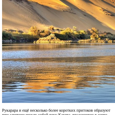
Рукарара и ещё несколько более коротких притоков образуют
при слиянии между собой реку Кагера, впадающую в озеро