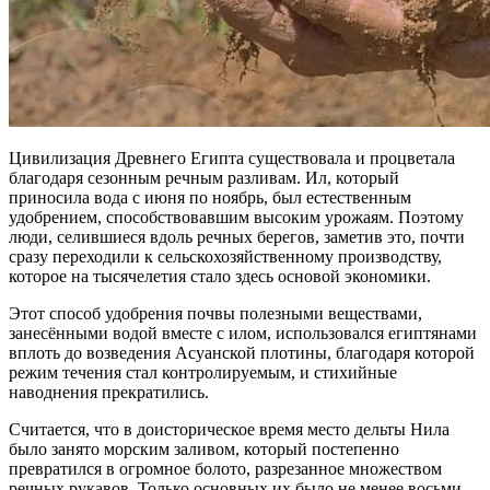
Цивилизация Древнего Египта существовала и процветала
благодаря сезонным речным разливам. Ил, который
приносила вода с июня по ноябрь, был естественным
удобрением, способствовавшим высоким урожаям. Поэтому
люди, селившиеся вдоль речных берегов, заметив это, почти
сразу переходили к сельскохозяйственному производству,
которое на тысячелетия стало здесь основой экономики.
Этот способ удобрения почвы полезными веществами,
занесёнными водой вместе с илом, использовался египтянами
вплоть до возведения Асуанской плотины, благодаря которой
режим течения стал контролируемым, и стихийные
наводнения прекратились.
Считается, что в доисторическое время место дельты Нила
было занято морским заливом, который постепенно
превратился в огромное болото, разрезанное множеством
речных рукавов. Только основных их было не менее восьми