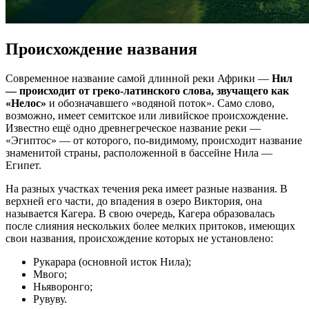
Происхождение названия
Современное название самой длинной реки Африки —
Нил
— происходит от греко-латинского слова, звучащего как
«Нелос»
и обозначавшего «водяной поток». Само слово,
возможно, имеет семитское или ливийское происхождение.
Известно ещё одно древнегреческое название реки —
«Эгиптос» — от которого, по-видимому, происходит название
знаменитой страны, расположенной в бассейне Нила —
Египет.
На разных участках течения река имеет разные названия. В
верхней его части, до впадения в озеро Виктория, она
называется Кагера. В свою очередь, Кагера образовалась
после слияния нескольких более мелких притоков, имеющих
свои названия, происхождение которых не установлено:
Рукарара (основной исток Нила);
Мвого;
Ньяворонго;
Рувуву.