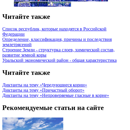
английский язык
5 вопросов
Читайте также
Список республик, которые находятся в Российской
Федерации
Определение, классификация, причины и последствия
землетрясений
Строение Земли - структурка слоев, химический состав,
развитие земной коры
Уральский экономический район - общая характеристика
Читайте также
Диктанты на тему «Чередующиеся корни»
Диктанты на тему «Причастный оборот»
Диктанты на тему «Непроверяемые гласные в корне»
Рекомендуемые статьи на сайте