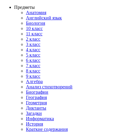
Предметы
Анатомия
Английский язык
Биология
10 класс
11 класс
2 класс
3 класс
4 класс
5 класс
6 класс
7 класс
8 класс
9 класс
Алгебра
Анализ стихотворений
Биографии
География
Геометрия
Диктанты
Загадки
Информатика
История
Краткие содержания