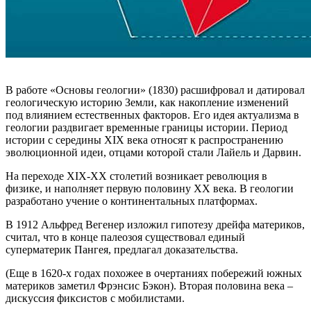
В работе «Основы геологии» (1830) расшифровал и датировал
геологическую историю Земли, как накопление изменений
под влиянием естественных факторов. Его идея актуализма в
геологии раздвигает временные границы истории. Период
истории с середины XIX века относят к распространению
эволюционной идеи, отцами которой стали Лайель и Дарвин.
На переходе XIX-XX столетий возникает революция в
физике, и наполняет первую половину ХХ века. В геологии
разработано учение о континентальных платформах.
В 1912 Альфред Вегенер изложил гипотезу дрейфа материков,
считал, что в конце палеозоя существовал единый
суперматерик Пангея, предлагал доказательства.
(Еще в 1620-х годах похожее в очертаниях побережий южных
материков заметил Фрэнсис Бэкон). Вторая половина века –
дискуссия фиксистов с мобилистами.