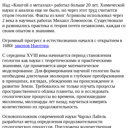
Над «Книгой о металлах» работал больше 20 лет. Химической
науки и анализа еще не было, но через этот труд считается
отцом геологии. Факты из книг Агриколы использовал через
2 века в научных работах Михаил Ломоносов. Существовали
и развивались практика и теория почти независимо, каждая со
своим опытом и знаниями.
Огромный прогресс в естествознании начался с открытием в
1680г
законов Ньютона
.
С середины XVIII века начинается период становления
геологии как науки с теоретическими и практическими
знаниями, где применяется шире математическое
моделирование. Для формирования научной геологии была
необходима длительная эволюция и глубокие преобразования
в принципах, взглядах, убеждениях на происхождение и
развитие Земли. Требовалось не только изучать процессы
пространственного облика планеты, но и исследовать
геологические процессы во времени, произошедшие
миллионы, миллиарды лет назад; научиться измерять
количественно их продолжительность.
Основоположник современной науки Чарльз Лайель
разработал метод определения продолжительности
геологических процессов. Предложена количественная