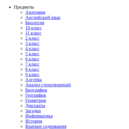
Предметы
Анатомия
Английский язык
Биология
10 класс
11 класс
2 класс
3 класс
4 класс
5 класс
6 класс
7 класс
8 класс
9 класс
Алгебра
Анализ стихотворений
Биографии
География
Геометрия
Диктанты
Загадки
Информатика
История
Краткие содержания