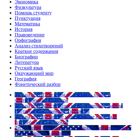
Экономика
Физкультура
Помощь студенту
Пунктуация
Математика
История
Правоведение
Орфография
Анализ стихотворений
Краткие содержания
Биографии
Литература
Русский язык
Окружающий мир
География
Фонетический разбор
Тест на тему
To be going to: значение, правила
употребления
5 вопросов
Тест на тему
Конструкция go on: значения, правила
употребления, примеры
5 вопросов
Тест на тему
Be familiar with: значение и правила
употребления
5 вопросов
Тест на тему
Британский vs американский английский:
в чем разница?
5 вопросов