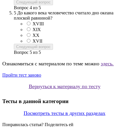
Следующий вопрос
Вопрос
4
из
5
5
До какого века человечество считало дно океана
плоской равниной?
XVIII
XIX
XX
XVII
Следующий вопрос
Вопрос
5
из
5
Ознакомиться с материалом по теме можно
здесь.
Пройти тест заново
Вернуться к материалу по тесту
Тесты в данной категории
Посмотреть тесты в других разделах
Понравилась статья? Поделитесь ей