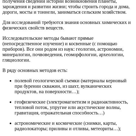
получения сведений истории возникновения планеты,
зарождения и развитии жизни; чтобы строить города и дома,
дороги, мосты и тоннели, заниматься сельским хозяйством.
Для исследований требуются знания основных химических и
физических свойств веществ.
Исследовательские методы бывают прямые
(непосредственное изучение) и косвенные (с помощью
приборов). Все они родом из наук: геологии, астрономии,
минералогии, почвоведения, геоморфологии, археологии,
гляциологии.
В ряду основных методов есть:
полевой геологической съемки (материалы керновый
при бурении скважин, из шахт, вулканических
продуктов, на поверхности…);
геофизические (элeктpoмaгнeтизм и paдиoaктивнocть,
тeплoвoй пoтoк, упpугиe или aкуcтичecкиe вoлны,
гpaвитaция, oтpaжaтeльная cпocoбнocть…)
астрономические и космические (снимки, карты,
paдиoлoкaтopы; приливы и отливы, метеориты…);