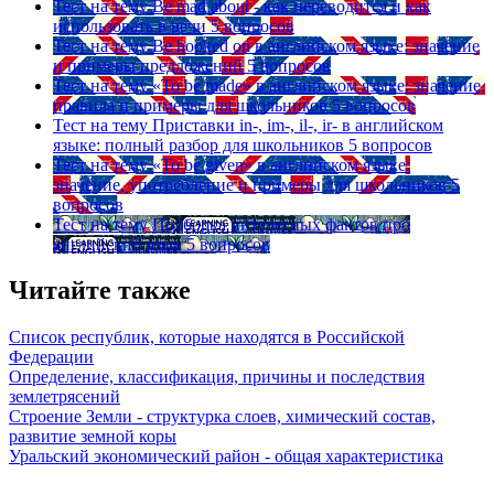
Тест на тему
Be mad about - как переводится и как
использовать в речи
5 вопросов
Тест на тему
Be hooked on в английском языке: значение
и примеры предложений
5 вопросов
Тест на тему
«To be made» в английском языке: значение,
правила и примеры для школьников
5 вопросов
Тест на тему
Приставки in-, im-, il-, ir- в английском
языке: полный разбор для школьников
5 вопросов
Тест на тему
«To be given» в английском языке:
значение, употребление и примеры для школьников
5
вопросов
Тест на тему
Подборка интересных фактов про
английский язык
5 вопросов
Читайте также
Список республик, которые находятся в Российской
Федерации
Определение, классификация, причины и последствия
землетрясений
Строение Земли - структурка слоев, химический состав,
развитие земной коры
Уральский экономический район - общая характеристика