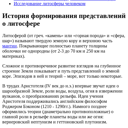
Исследование литосферы человеком
История формирования представлений
о литосфере
Литосферой (от греч. «камень» или «горная порода» и «сфера,
шар») называют твердую земную кору и верхнюю часть
мантии
. Покрывающие полностью планету толщины
оболочки не однородны (от 2-3 до 70 км и 250 км на
материках).
Сложное и противоречивое развитие взглядов на глубинное
строение Земли показывает и путь представлений о земной
коре. Эпизодов в ней и теорий – море, вот только некоторые.
В трудах Аристотеля (IV век до н.э.) впервые звучат идеи о
шарообразной Земле, роли воды, воздуха, огня в извержении
вулканов, о преобразованиях рельефа. Идеи учения
Аристотеля поддерживались английским философом
Роджером Бэконом (1210 - 1290гг.). Намного позднее
оформились теории (диаметрально противоположные) о
главной роли в рельефе планеты воды или же огня:
вернеровский нептунизм и геттоновский плутонизм.