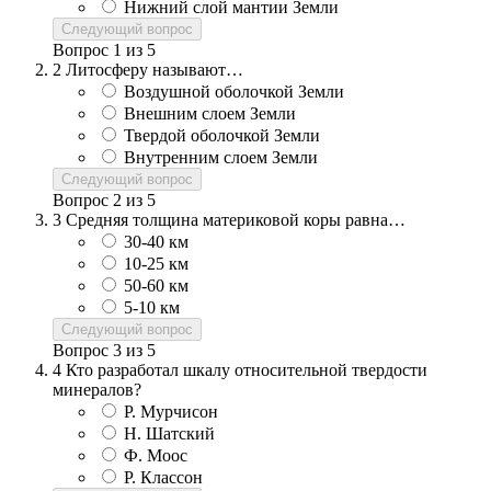
Нижний слой мантии Земли
Следующий вопрос
Вопрос
1
из
5
2
Литосферу называют…
Воздушной оболочкой Земли
Внешним слоем Земли
Твердой оболочкой Земли
Внутренним слоем Земли
Следующий вопрос
Вопрос
2
из
5
3
Средняя толщина материковой коры равна…
30-40 км
10-25 км
50-60 км
5-10 км
Следующий вопрос
Вопрос
3
из
5
4
Кто разработал шкалу относительной твердости
минералов?
Р. Мурчисон
Н. Шатский
Ф. Моос
Р. Классон