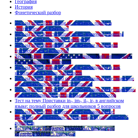
География
История
Фонетический разбор
Тест на тему
To be going to: значение, правила
употребления
5 вопросов
Тест на тему
Конструкция go on: значения, правила
употребления, примеры
5 вопросов
Тест на тему
Be familiar with: значение и правила
употребления
5 вопросов
Тест на тему
Британский vs американский английский:
в чем разница?
5 вопросов
Тест на тему
Be mad about - как переводится и как
использовать в речи
5 вопросов
Тест на тему
Be hooked on в английском языке: значение
и примеры предложений
5 вопросов
Тест на тему
«To be made» в английском языке: значение,
правила и примеры для школьников
5 вопросов
Тест на тему
Приставки in-, im-, il-, ir- в английском
языке: полный разбор для школьников
5 вопросов
Тест на тему
«To be given» в английском языке:
значение, употребление и примеры для школьников
5
вопросов
Тест на тему
Подборка интересных фактов про
английский язык
5 вопросов