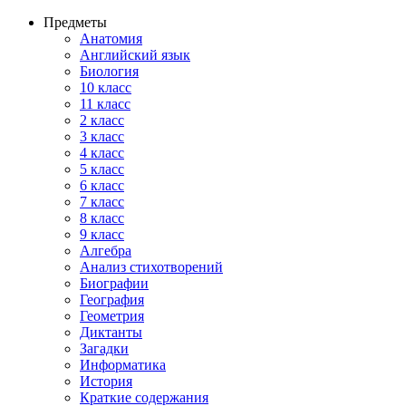
Предметы
Анатомия
Английский язык
Биология
10 класс
11 класс
2 класс
3 класс
4 класс
5 класс
6 класс
7 класс
8 класс
9 класс
Алгебра
Анализ стихотворений
Биографии
География
Геометрия
Диктанты
Загадки
Информатика
История
Краткие содержания