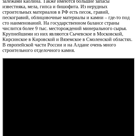
залежами каолина. Также имеются большие запасы
известняка, мела, гипса и бишофита. Из нерудных
строительных материалов в РФ есть песок, гравий,
пескогравий, облицовочные материалы и камни – где-то под
сто наименований. На государственном балансе страны
числится более 9 тыс. месторождений минерального сырья.
Крупнейшими из них являются Сычевское в Московской,
Кирсинское в Кировской и Вяземское в Смоленской областях.
В европейской части России и на Алдане очень много
строительного отделочного камня.