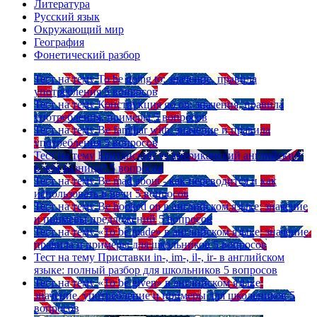
Литература
Русский язык
Окружающий мир
География
Фонетический разбор
Тест на тему
To be going to: значение, правила
употребления
5 вопросов
Тест на тему
Конструкция go on: значения, правила
употребления, примеры
5 вопросов
Тест на тему
Be familiar with: значение и правила
употребления
5 вопросов
Тест на тему
Британский vs американский английский:
в чем разница?
5 вопросов
Тест на тему
Be mad about - как переводится и как
использовать в речи
5 вопросов
Тест на тему
Be hooked on в английском языке: значение
и примеры предложений
5 вопросов
Тест на тему
«To be made» в английском языке: значение,
правила и примеры для школьников
5 вопросов
Тест на тему
Приставки in-, im-, il-, ir- в английском
языке: полный разбор для школьников
5 вопросов
Тест на тему
«To be given» в английском языке:
значение, употребление и примеры для школьников
5
вопросов