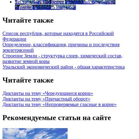
Тест на тему
Подборка интересных фактов про
английский язык
5 вопросов
Читайте также
Список республик, которые находятся в Российской
Федерации
Определение, классификация, причины и последствия
землетрясений
Строение Земли - структурка слоев, химический состав,
развитие земной коры
Уральский экономический район - общая характеристика
Читайте также
Диктанты на тему «Чередующиеся корни»
Диктанты на тему «Причастный оборот»
Диктанты на тему «Непроверяемые гласные в корне»
Рекомендуемые статьи на сайте