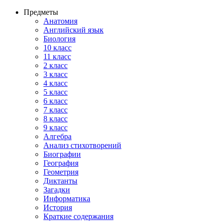
Предметы
Анатомия
Английский язык
Биология
10 класс
11 класс
2 класс
3 класс
4 класс
5 класс
6 класс
7 класс
8 класс
9 класс
Алгебра
Анализ стихотворений
Биографии
География
Геометрия
Диктанты
Загадки
Информатика
История
Краткие содержания