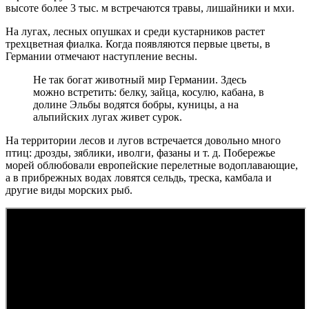
высоте более 3 тыс. м встречаются травы, лишайники и мхи.
На лугах, лесных опушках и среди кустарников растет
трехцветная фиалка. Когда появляются первые цветы, в
Германии отмечают наступление весны.
Не так богат животный мир Германии. Здесь
можно встретить: белку, зайца, косулю, кабана, в
долине Эльбы водятся бобры, куницы, а на
альпийских лугах живет сурок.
На территории лесов и лугов встречается довольно много
птиц: дрозды, зяблики, иволги, фазаны и т. д. Побережье
морей облюбовали европейские перелетные водоплавающие,
а в прибрежных водах ловятся сельдь, треска, камбала и
другие виды морских рыб.