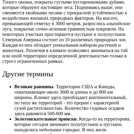
Тихого океана, покрыты густыми кустарниковыми дубами,
которые образуют настоящие леса. Поднимаясь выше, они
сменяются хвойными лесами с прекрасной устойчивостью к
воздействию внешних природных факторов. На высоте,
превышающей отметку в 3000 метров, разрослись альпийские
луга, покрытые сочно-зеленым травянистым покровом. На
некоторых участках простираются пустыни и полупустыни.
Северная Америка состоит из 10 различных природных зон.
Каждая из них обладает уникальным набором растений и
животных. Различия в климате позволяют заниматься на той
или иной территории определенной деятельностью только в
строго ограниченных рамках.
Другие термины
Великие равнины
. Территории США и Канады,
охватывающие около 3600 м длины и до 800 км
ширины. Климат здесь преобладает континентальный,
по типу же территорий - это прерии с характерной
сухой растительностью. Количество годовых осадков
здесь равняется 500-600 мм.
Золотоискательные прииски
. Когда-то на территориях,
которые сегодня занимают полупустыни и пустыни,
находились небольшие городки. В них жили