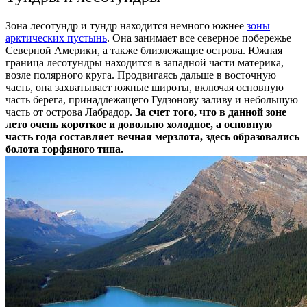
Зона лесотундр и тундр находится немного южнее
зоны
арктических пустынь
. Она занимает все северное побережье
Северной Америки, а также близлежащие острова.
Южная
граница лесотундры находится в западной части материка,
возле полярного круга. Продвигаясь дальше в восточную
часть, она захватывает южные широты, включая основную
часть берега, принадлежащего Гудзонову заливу и небольшую
часть от острова Лабрадор.
За счет того, что в данной зоне
лето очень короткое и довольно холодное, а основную
часть года составляет вечная мерзлота, здесь образовались
болота торфяного типа.