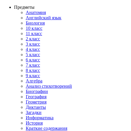
Предметы
Анатомия
Английский язык
Биология
10 класс
11 класс
2 класс
3 класс
4 класс
5 класс
6 класс
7 класс
8 класс
9 класс
Алгебра
Анализ стихотворений
Биографии
География
Геометрия
Диктанты
Загадки
Информатика
История
Краткие содержания