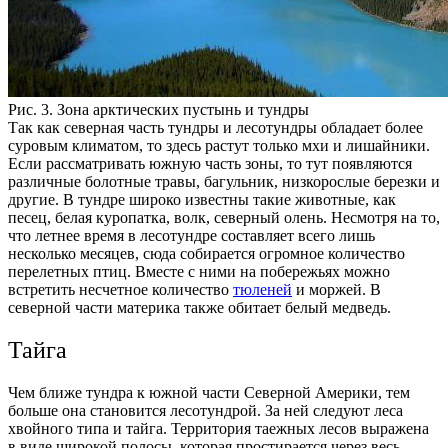
Рис. 3. Зона арктических пустынь и тундры
Так как северная часть тундры и лесотундры обладает более
суровым климатом, то здесь растут только мхи и лишайники.
Если рассматривать южную часть зоны, то тут появляются
различные болотные травы, багульник, низкорослые березки и
другие.
В тундре широко известны такие животные, как
песец, белая куропатка, волк, северный олень.
Несмотря на то,
что летнее время в лесотундре составляет всего лишь
несколько месяцев, сюда собирается огромное количество
перелетных птиц. Вместе с ними на побережьях можно
встретить несчетное количество
тюленей
и моржей. В
северной части материка также обитает белый медведь.
Тайга
Чем ближе тундра к южной части Северной Америки, тем
больше она становится лесотундрой. За ней следуют леса
хвойного типа и тайга.
Территория таежных лесов выражена
в виде широкой полосы, которая простирается через весь