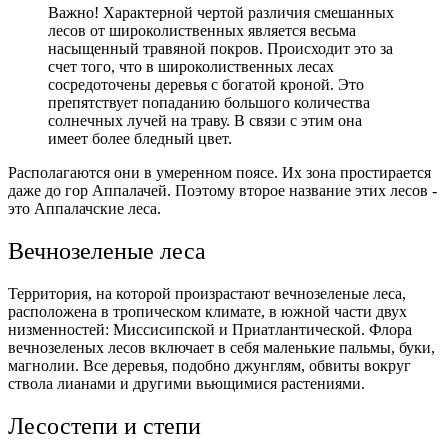
Важно! Характерной чертой различия смешанных
лесов от широколиственных является весьма
насыщенный травяной покров. Происходит это за
счет того, что в широколиственных лесах
сосредоточены деревья с богатой кроной. Это
препятствует попаданию большого количества
солнечных лучей на траву. В связи с этим она
имеет более бледный цвет.
Располагаются они в умеренном поясе. Их зона простирается
даже до гор Аппалачей. Поэтому второе название этих лесов -
это Аппалачские леса.
Вечнозеленые леса
Территория, на которой произрастают вечнозеленые леса,
расположена в тропическом климате, в южной части двух
низменностей: Миссисипской и Приатлантической.
Флора
вечнозеленых лесов включает в себя маленькие пальмы, буки,
магнолии. Все деревья, подобно джунглям, обвиты вокруг
ствола лианами и другими вьющимися растениями.
Лесостепи и степи