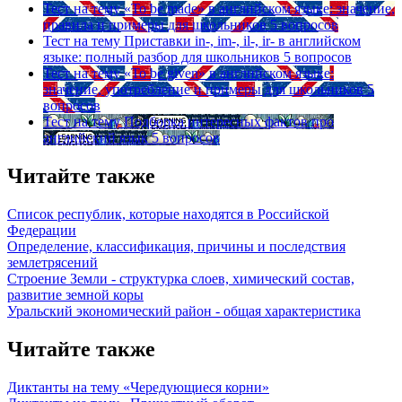
Тест на тему
«To be made» в английском языке: значение,
правила и примеры для школьников
5 вопросов
Тест на тему
Приставки in-, im-, il-, ir- в английском
языке: полный разбор для школьников
5 вопросов
Тест на тему
«To be given» в английском языке:
значение, употребление и примеры для школьников
5
вопросов
Тест на тему
Подборка интересных фактов про
английский язык
5 вопросов
Читайте также
Список республик, которые находятся в Российской
Федерации
Определение, классификация, причины и последствия
землетрясений
Строение Земли - структурка слоев, химический состав,
развитие земной коры
Уральский экономический район - общая характеристика
Читайте также
Диктанты на тему «Чередующиеся корни»