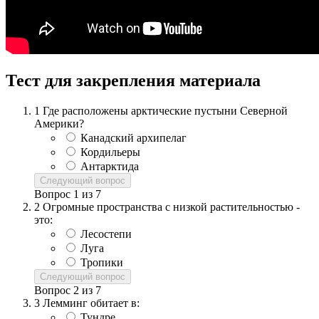
Тест для закрепления материала
1
Где расположены арктические пустыни Северной
Америки?
Канадский архипелаг
Кордильеры
Антарктида
Следующий вопрос
Вопрос
1
из
7
2
Огромные пространства с низкой растительностью -
это:
Лесостепи
Луга
Тропики
Следующий вопрос
Вопрос
2
из
7
3
Лемминг обитает в:
Тундре