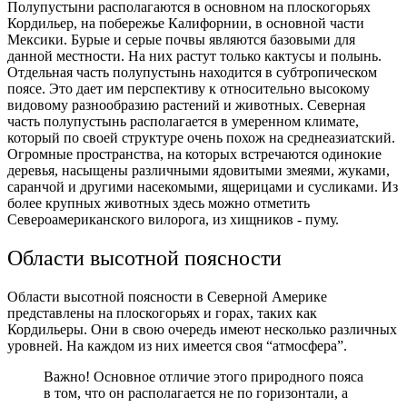
Полупустыни располагаются в основном на плоскогорьях
Кордильер, на побережье Калифорнии, в основной части
Мексики.
Бурые и серые почвы являются базовыми для
данной местности. На них растут только кактусы и полынь.
Отдельная часть полупустынь находится в субтропическом
поясе. Это дает им перспективу к относительно высокому
видовому разнообразию растений и животных.
Северная
часть полупустынь располагается в умеренном климате,
который по своей структуре очень похож на среднеазиатский.
Огромные пространства, на которых встречаются одинокие
деревья, насыщены различными ядовитыми змеями, жуками,
саранчой и другими насекомыми, ящерицами и сусликами. Из
более крупных животных здесь можно отметить
Североамериканского вилорога, из хищников - пуму.
Области высотной поясности
Области высотной поясности в Северной Америке
представлены на плоскогорьях и горах, таких как
Кордильеры. Они в свою очередь имеют несколько различных
уровней. На каждом из них имеется своя “атмосфера”.
Важно! Основное отличие этого природного пояса
в том, что он располагается не по горизонтали, а