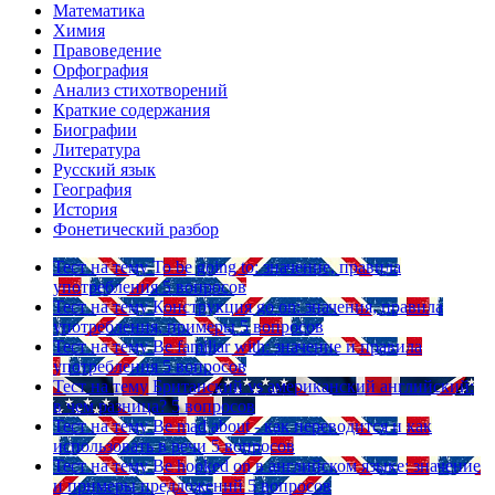
Математика
Химия
Правоведение
Орфография
Анализ стихотворений
Краткие содержания
Биографии
Литература
Русский язык
География
История
Фонетический разбор
Тест на тему
To be going to: значение, правила
употребления
5 вопросов
Тест на тему
Конструкция go on: значения, правила
употребления, примеры
5 вопросов
Тест на тему
Be familiar with: значение и правила
употребления
5 вопросов
Тест на тему
Британский vs американский английский:
в чем разница?
5 вопросов
Тест на тему
Be mad about - как переводится и как
использовать в речи
5 вопросов
Тест на тему
Be hooked on в английском языке: значение
и примеры предложений
5 вопросов