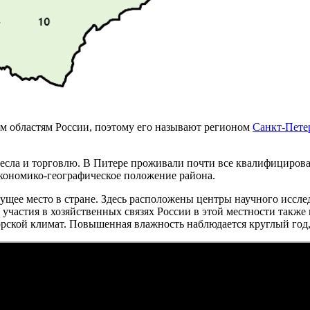
ем областям России, поэтому его называют регионом
Санкт-Пете
есла и торговлю. В Питере проживали почти все квалифицирован
кономико-географическое положение района.
дущее место в стране. Здесь расположены центры научного исс
частия в хозяйственных связях России в этой местности также 
орской климат. Повышенная влажность наблюдается круглый год