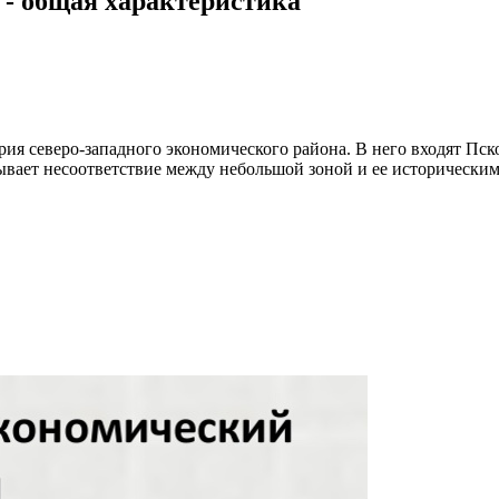
 - общая характеристика
я северо-западного экономического района. В него входят Пско
зывает несоответствие между небольшой зоной и ее исторически