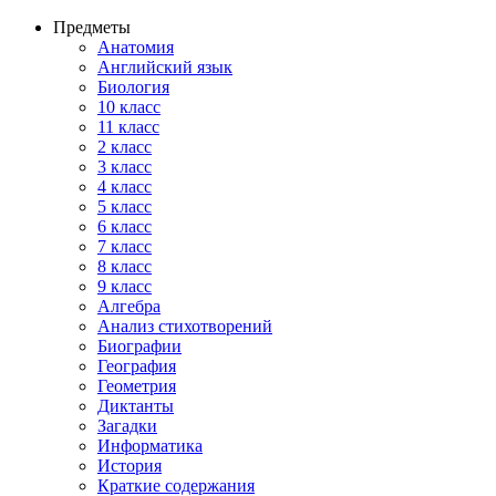
Предметы
Анатомия
Английский язык
Биология
10 класс
11 класс
2 класс
3 класс
4 класс
5 класс
6 класс
7 класс
8 класс
9 класс
Алгебра
Анализ стихотворений
Биографии
География
Геометрия
Диктанты
Загадки
Информатика
История
Краткие содержания