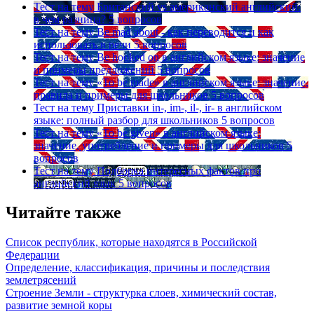
Тест на тему
Британский vs американский английский:
в чем разница?
5 вопросов
Тест на тему
Be mad about - как переводится и как
использовать в речи
5 вопросов
Тест на тему
Be hooked on в английском языке: значение
и примеры предложений
5 вопросов
Тест на тему
«To be made» в английском языке: значение,
правила и примеры для школьников
5 вопросов
Тест на тему
Приставки in-, im-, il-, ir- в английском
языке: полный разбор для школьников
5 вопросов
Тест на тему
«To be given» в английском языке:
значение, употребление и примеры для школьников
5
вопросов
Тест на тему
Подборка интересных фактов про
английский язык
5 вопросов
Читайте также
Список республик, которые находятся в Российской
Федерации
Определение, классификация, причины и последствия
землетрясений
Строение Земли - структурка слоев, химический состав,
развитие земной коры