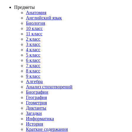
Предметы
Анатомия
Английский язык
Биология
10 класс
11 класс
2 класс
3 класс
4 класс
5 класс
6 класс
7 класс
8 класс
9 класс
Алгебра
Анализ стихотворений
Биографии
География
Геометрия
Диктанты
Загадки
Информатика
История
Краткие содержания