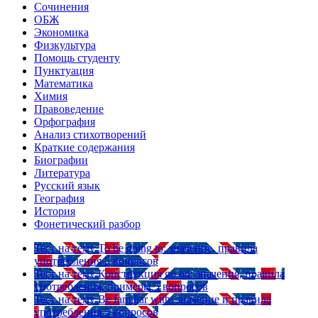
Сочинения
ОБЖ
Экономика
Физкультура
Помощь студенту
Пунктуация
Математика
Химия
Правоведение
Орфография
Анализ стихотворений
Краткие содержания
Биографии
Литература
Русский язык
География
История
Фонетический разбор
Тест на тему
To be going to: значение, правила
употребления
5 вопросов
Тест на тему
Конструкция go on: значения, правила
употребления, примеры
5 вопросов
Тест на тему
Be familiar with: значение и правила
употребления
5 вопросов