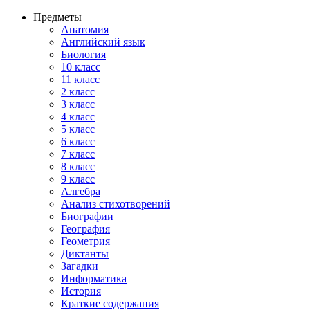
Предметы
Анатомия
Английский язык
Биология
10 класс
11 класс
2 класс
3 класс
4 класс
5 класс
6 класс
7 класс
8 класс
9 класс
Алгебра
Анализ стихотворений
Биографии
География
Геометрия
Диктанты
Загадки
Информатика
История
Краткие содержания