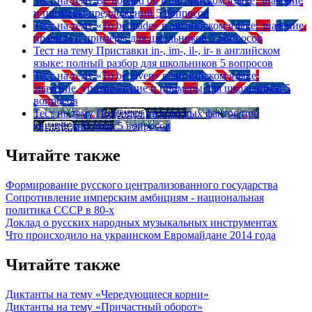
Тест на тему
Be hooked on в английском языке: значение
и примеры предложений
5 вопросов
Тест на тему
«To be made» в английском языке: значение,
правила и примеры для школьников
5 вопросов
Тест на тему
Приставки in-, im-, il-, ir- в английском
языке: полный разбор для школьников
5 вопросов
Тест на тему
«To be given» в английском языке:
значение, употребление и примеры для школьников
5
вопросов
Тест на тему
Подборка интересных фактов про
английский язык
5 вопросов
Читайте также
Формирование русского централизованного государства
Сопротивление имперским амбициям - национальная
политика СССР в 80-х
Доклад о русских народных музыкальных инструментах
Что происходило на украинском Евромайдане 2014 года
Читайте также
Диктанты на тему «Чередующиеся корни»
Диктанты на тему «Причастный оборот»