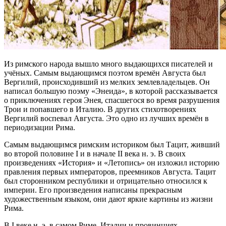
Из римского народа вышло много выдающихся писателей и
учёных. Самым выдающимся поэтом времён Августа был
Вергилий, происходивший из мелких землевладельцев. Он
написал большую поэму «Энеида», в которой рассказывается
о приключениях героя Энея, спасшегося во время разрушения
Трои и попавшего в Италию. В других стихотворениях
Вергилий воспевал Августа. Это одно из лучших времён в
периодизации Рима.
Самым выдающимся римским историком был Тацит, живший
во второй половине I и в начале II века н. э. В своих
произведениях «История» и «Летопись» он изложил историю
правления первых императоров, преемников Августа. Тацит
был сторонником республики и отрицательно относился к
империи. Его произведения написаны прекрасным
художественным языком, они дают яркие картины из жизни
Рима.
В I веке н. э. в самом Риме, Италии и провинциях