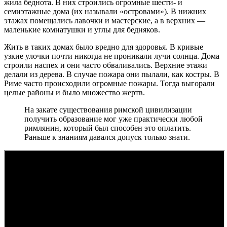
жила беднота. В них строились огромные шести- и
семиэтажные дома (их называли «островами»). В нижних
этажах помещались лавочки и мастерские, а в верхних —
маленькие комнатушки и углы для бедняков.
Жить в таких домах было вредно для здоровья. В кривые
узкие улочки почти никогда не проникали лучи солнца. Дома
строили наспех и они часто обваливались. Верхние этажи
делали из дерева. В случае пожара они пылали, как костры. В
Риме часто происходили огромные пожары. Тогда выгорали
целые районы и было множество жертв.
На закате существования римской цивилизации
получить образование мог уже практически любой
римлянин, который был способен это оплатить.
Раньше к знаниям давался допуск только знати.