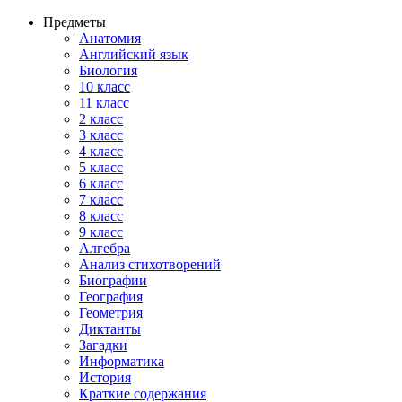
Предметы
Анатомия
Английский язык
Биология
10 класс
11 класс
2 класс
3 класс
4 класс
5 класс
6 класс
7 класс
8 класс
9 класс
Алгебра
Анализ стихотворений
Биографии
География
Геометрия
Диктанты
Загадки
Информатика
История
Краткие содержания