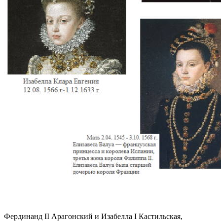
Фердинанд II Арагонский и Изабелла I Кастильская,