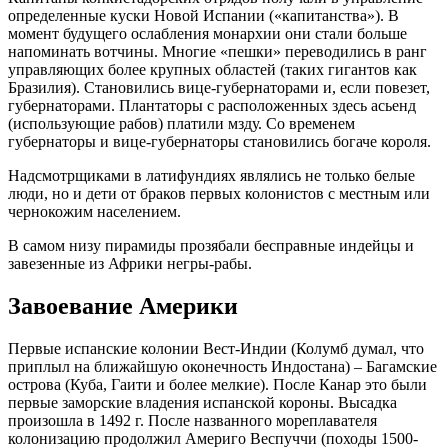
определенные куски Новой Испании («капитанства»). В
момент будущего ослабления монархии они стали больше
напоминать вотчины. Многие «пешки» переводились в ранг
управляющих более крупных областей (таких гигантов как
Бразилия). Становились вице-губернаторами и, если повезет,
губернаторами. Плантаторы с расположенных здесь асьенд
(использующие рабов) платили мзду. Со временем
губернаторы и вице-губернаторы становились богаче короля.
Надсмотрщиками в латифундиях являлись не только белые
люди, но и дети от браков первых колонистов с местным или
чернокожим населением.
В самом низу пирамиды прозябали бесправные индейцы и
завезенные из Африки негры-рабы.
Завоевание Америки
Первые испанские колонии Вест-Индии (Колумб думал, что
приплыл на ближайшую оконечность Индостана) – Багамские
острова (Куба, Гаити и более мелкие). После Канар это были
первые заморские владения испанской короны. Высадка
произошла в 1492 г. После названного мореплавателя
колонизацию продолжил Америго Веспуччи (походы 1500-