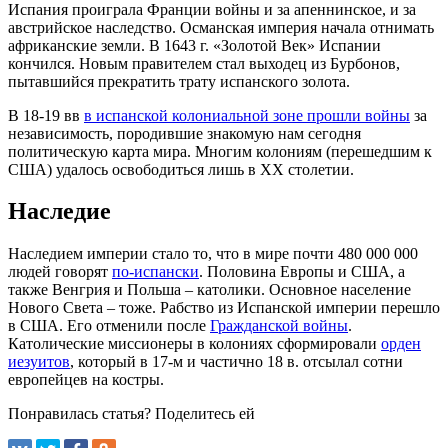
Испания проиграла Франции войны и за апеннинское, и за
австрийское наследство. Османская империя начала отнимать
африканские земли. В 1643 г. «Золотой Век» Испании
кончился. Новым правителем стал выходец из Бурбонов,
пытавшийся прекратить трату испанского золота.
В 18-19 вв
в испанской колониальной зоне прошли войны
за
независимость, породившие знакомую нам сегодня
политическую карта мира. Многим колониям (перешедшим к
США) удалось освободиться лишь в XX столетии.
Наследие
Наследием империи стало то, что в мире почти 480 000 000
людей говорят
по-испански
. Половина Европы и США, а
также Венгрия и Польша – католики. Основное население
Нового Света – тоже. Рабство из Испанской империи перешло
в США. Его отменили после
Гражданской войны
.
Католические миссионеры в колониях сформировали
орден
иезуитов
, который в 17-м и частично 18 в. отсылал сотни
европейцев на костры.
Понравилась статья? Поделитесь ей