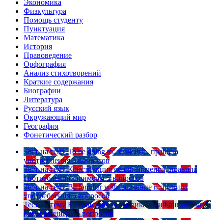
Экономика
Физкультура
Помощь студенту
Пунктуация
Математика
История
Правоведение
Орфография
Анализ стихотворений
Краткие содержания
Биографии
Литература
Русский язык
Окружающий мир
География
Фонетический разбор
Тест на тему
To be going to: значение, правила
употребления
5 вопросов
Тест на тему
Конструкция go on: значения, правила
употребления, примеры
5 вопросов
Тест на тему
Be familiar with: значение и правила
употребления
5 вопросов
Тест на тему
Британский vs американский английский:
в чем разница?
5 вопросов