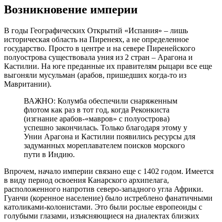
Возникновение империи
В годы Географических Открытий «Испания» – лишь
историческая область на Пиренеях, а не определенное
государство. Просто в центре и на севере Пиренейского
полуострова существовала уния из 2 стран – Арагона и
Кастилии. На юге преданные их правителям рыцари все еще
выгоняли мусульман (арабов, пришедших когда-то из
Мавритании).
ВАЖНО: Колумба обеспечили снаряженным
флотом как раз в тот год, когда Реконкиста
(изгнание арабов-«мавров» с полуострова)
успешно закончилась. Только благодаря этому у
Унии Арагона и Кастилии появились ресурсы для
задуманных мореплавателем поисков морского
пути в Индию.
Впрочем, начало империи связано еще с 1402 годом. Имеется
в виду период освоения Канарского архипелага,
расположенного напротив северо-западного угла Африки.
Гуанчи (коренное население) было истреблено фанатичными
католиками-колонистами. Это были рослые европеоиды с
голубыми глазами, изъясняющиеся на диалектах близких