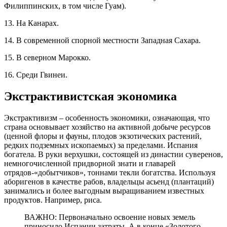
Филиппинских, в том числе Гуам).
13. На Канарах.
14. В современной спорной местности Западная Сахара.
15. В северном Марокко.
16. Среди Гвинеи.
Экстрактивистская экономика
Экстрактивизм – особенность экономики, означающая, что
страна основывает хозяйство на активной добыче ресурсов
(ценной флоры и фауны, плодов экзотических растений,
редких подземных ископаемых) за пределами. Испания
богатела. В руки верхушки, состоящей из династии суверенов,
немногочисленной придворной знати и главарей
отрядов-«добытчиков», тоннами текли богатства. Используя
аборигенов в качестве рабов, владельцы асьенд (плантаций)
занимались и более выгодным выращиванием известных
продуктов. Например, риса.
ВАЖНО: Первоначально освоение новых земель
приносило Испании затраты. А в конце «Золотого