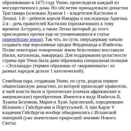
образовавшие в 1475 году Унию, происходили каждый из
могущественного дома. Но обе ветви принадлежали династии
Трастамара (основана Хуаном I – владетелем Кастилии и
Леона). 1-й – ребенок короля Наварры и наследницы Арагона.
2-я – дочь правителей Кастилии (прихвативших к тому
времени Астурию), а также Леона (который до этого
присоединил прочие еще не упоминавшиеся в статье
пиренейские земли
). Так что, по сути, сверхдержаву начали
создавать еще вероломные предки Фердинанда и Изабеллы.
Позже некоторые покоренные земли безуспешно восставали
(баски, каталонцы, наваррцы). Для поддержания целостности
страны при Унии была даже образована специальная полиция
– «Эспланада» (термин образован от «выравнивать»: из
разных народов делали 1 католический).
Семейная пара, создавшая Унию, по сути, родила первую
общеиспанскую династию, из которой происходят правители,
в чьей власти были и тропические (сначала африканские и
американские) приобретения. Имеются в виду Изабелла II,
Хуанна Безумная, Мария и Хуан Арагонский, породнившие
Испанию с Габсбургами и Португалией. А при Карле V
владения Габсбургов вообще объединились с Испанской
империей (уже значительно приросшей землями Нового
Света).