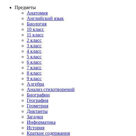
Предметы
Анатомия
Английский язык
Биология
10 класс
11 класс
2 класс
3 класс
4 класс
5 класс
6 класс
7 класс
8 класс
9 класс
Алгебра
Анализ стихотворений
Биографии
География
Геометрия
Диктанты
Загадки
Информатика
История
Краткие содержания