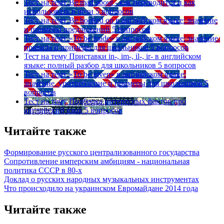
Тест на тему
Be mad about - как переводится и как
использовать в речи
5 вопросов
Тест на тему
Be hooked on в английском языке: значение
и примеры предложений
5 вопросов
Тест на тему
«To be made» в английском языке: значение,
правила и примеры для школьников
5 вопросов
Тест на тему
Приставки in-, im-, il-, ir- в английском
языке: полный разбор для школьников
5 вопросов
Тест на тему
«To be given» в английском языке:
значение, употребление и примеры для школьников
5
вопросов
Тест на тему
Подборка интересных фактов про
английский язык
5 вопросов
Читайте также
Формирование русского централизованного государства
Сопротивление имперским амбициям - национальная
политика СССР в 80-х
Доклад о русских народных музыкальных инструментах
Что происходило на украинском Евромайдане 2014 года
Читайте также