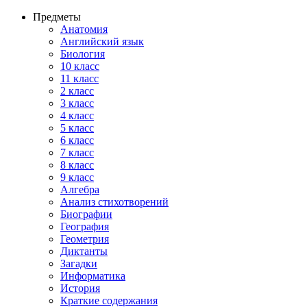
Предметы
Анатомия
Английский язык
Биология
10 класс
11 класс
2 класс
3 класс
4 класс
5 класс
6 класс
7 класс
8 класс
9 класс
Алгебра
Анализ стихотворений
Биографии
География
Геометрия
Диктанты
Загадки
Информатика
История
Краткие содержания