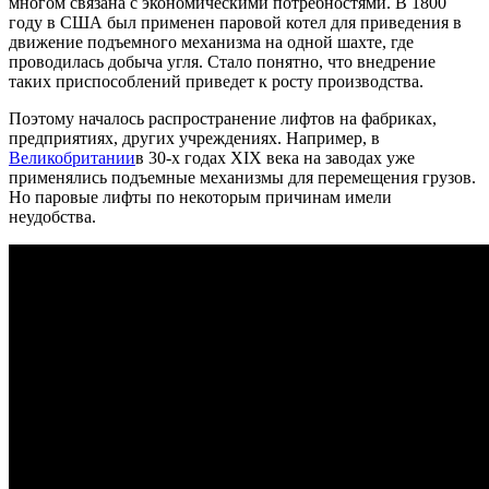
многом связана с экономическими потребностями. В 1800
году в США был применен паровой котел для приведения в
движение подъемного механизма на одной шахте, где
проводилась добыча угля. Стало понятно, что внедрение
таких приспособлений приведет к росту производства.
Поэтому началось распространение лифтов на фабриках,
предприятиях, других учреждениях. Например, в
Великобритании
в 30-х годах XIX века на заводах уже
применялись подъемные механизмы для перемещения грузов.
Но паровые лифты по некоторым причинам имели
неудобства.