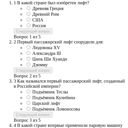
1
В какой стране был изобретен лифт?
Древняя Греция
Древний Рим
США
Россия
Следующий вопрос
Вопрос
1
из
5
2
Первый пассажирский лифт соорудили для:
Людовика XV
Александра III
Цинь Ши Хуанди
Дзимму
Следующий вопрос
Вопрос
2
из
5
3
Как назывался первый пассажирский лифт, созданный
в Российской империи?
Подъёмник Теслы
Подъёмник Кулибина
Царский лифт
Подъёмник Ломоносова
Следующий вопрос
Вопрос
3
из
5
4
В какой стране впервые применили паровую машину