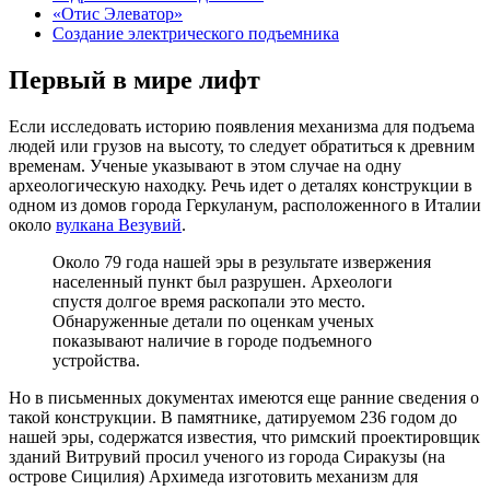
«Отис Элеватор»
Создание электрического подъемника
Первый в мире лифт
Если исследовать историю появления механизма для подъема
людей или грузов на высоту, то следует обратиться к древним
временам. Ученые указывают в этом случае на одну
археологическую находку. Речь идет о деталях конструкции в
одном из домов города Геркуланум, расположенного в Италии
около
вулкана Везувий
.
Около 79 года нашей эры в результате извержения
населенный пункт был разрушен. Археологи
спустя долгое время раскопали это место.
Обнаруженные детали по оценкам ученых
показывают наличие в городе подъемного
устройства.
Но в письменных документах имеются еще ранние сведения о
такой конструкции. В памятнике, датируемом 236 годом до
нашей эры, содержатся известия, что римский проектировщик
зданий Витрувий просил ученого из города Сиракузы (на
острове Сицилия) Архимеда изготовить механизм для