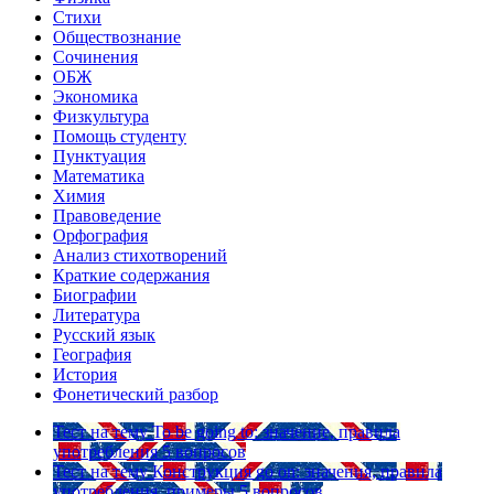
Стихи
Обществознание
Сочинения
ОБЖ
Экономика
Физкультура
Помощь студенту
Пунктуация
Математика
Химия
Правоведение
Орфография
Анализ стихотворений
Краткие содержания
Биографии
Литература
Русский язык
География
История
Фонетический разбор
Тест на тему
To be going to: значение, правила
употребления
5 вопросов
Тест на тему
Конструкция go on: значения, правила
употребления, примеры
5 вопросов