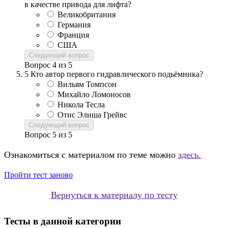
в качестве привода для лифта?
Великобритания
Германия
Франция
США
Следующий вопрос
Вопрос
4
из
5
5
Кто автор первого гидравлического подьёмника?
Вильям Томпсон
Михайло Ломоносов
Никола Тесла
Отис Элиша Грейвс
Следующий вопрос
Вопрос
5
из
5
Ознакомиться с материалом по теме можно
здесь.
Пройти тест заново
Вернуться к материалу по тесту
Тесты в данной категории