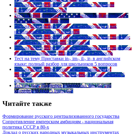
Тест на тему
Be familiar with: значение и правила
употребления
5 вопросов
Тест на тему
Британский vs американский английский:
в чем разница?
5 вопросов
Тест на тему
Be mad about - как переводится и как
использовать в речи
5 вопросов
Тест на тему
Be hooked on в английском языке: значение
и примеры предложений
5 вопросов
Тест на тему
«To be made» в английском языке: значение,
правила и примеры для школьников
5 вопросов
Тест на тему
Приставки in-, im-, il-, ir- в английском
языке: полный разбор для школьников
5 вопросов
Тест на тему
«To be given» в английском языке:
значение, употребление и примеры для школьников
5
вопросов
Тест на тему
Подборка интересных фактов про
английский язык
5 вопросов
Читайте также
Формирование русского централизованного государства
Сопротивление имперским амбициям - национальная
политика СССР в 80-х
Доклад о русских народных музыкальных инструментах