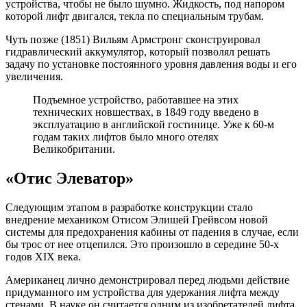
устройства, чтобы не было шумно. Жидкость, под напором
которой лифт двигался, текла по специальным трубам.
Чуть позже (1851) Вильям Армстронг сконструировал
гидравлический аккумулятор, который позволял решать
задачу по установке постоянного уровня давления воды и его
увеличения.
Подъемное устройство, работавшее на этих
технических новшествах, в 1849 году введено в
эксплуатацию в английской гостинице. Уже к 60-м
годам таких лифтов было много отелях
Великобритании.
«Отис Элеватор»
Следующим этапом в разработке конструкции стало
внедрение механиком Отисом Элишей Грейвсом новой
системы для предохранения кабины от падения в случае, если
бы трос от нее отцепился. Это произошло в середине 50-х
годов XIX века.
Американец лично демонстрировал перед людьми действие
придуманного им устройства для удержания лифта между
стенами. В науке он считается одним из изобретателей лифта.