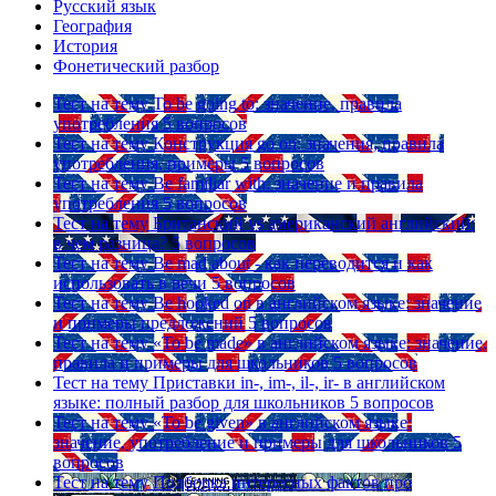
Русский язык
География
История
Фонетический разбор
Тест на тему
To be going to: значение, правила
употребления
5 вопросов
Тест на тему
Конструкция go on: значения, правила
употребления, примеры
5 вопросов
Тест на тему
Be familiar with: значение и правила
употребления
5 вопросов
Тест на тему
Британский vs американский английский:
в чем разница?
5 вопросов
Тест на тему
Be mad about - как переводится и как
использовать в речи
5 вопросов
Тест на тему
Be hooked on в английском языке: значение
и примеры предложений
5 вопросов
Тест на тему
«To be made» в английском языке: значение,
правила и примеры для школьников
5 вопросов
Тест на тему
Приставки in-, im-, il-, ir- в английском
языке: полный разбор для школьников
5 вопросов
Тест на тему
«To be given» в английском языке:
значение, употребление и примеры для школьников
5
вопросов
Тест на тему
Подборка интересных фактов про