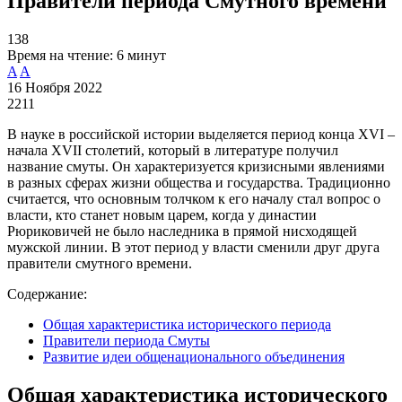
Правители периода Смутного времени
138
Время на чтение:
6 минут
A
A
16 Ноября 2022
2211
В науке в российской истории выделяется период конца XVI –
начала XVII столетий, который в литературе получил
название смуты. Он характеризуется кризисными явлениями
в разных сферах жизни общества и государства. Традиционно
считается, что основным толчком к его началу стал вопрос о
власти, кто станет новым царем, когда у династии
Рюриковичей не было наследника в прямой нисходящей
мужской линии. В этот период у власти сменили друг друга
правители смутного времени.
Содержание:
Общая характеристика исторического периода
Правители периода Смуты
Развитие идеи общенационального объединения
Общая характеристика исторического