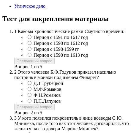
Угличское дело
Тест для закрепления материала
1
Каковы хронологические рамки Смутного времени:
Период с 1591 по 1617 год
Период с 1598 по 1612 год
Период с 1598-1599 гг
Период с 1598 по 1613 год
Следующий вопрос
Вопрос
1
из
5
2
Этого человека Б.Ф.Годунов приказал насильно
постричь в монахи под именем Филарет?
Д.Т.Трубецкой
М.Ф.Романов
Ф.Н.Романов
П.П.Ляпунов
Следующий вопрос
Вопрос
2
из
5
3
У кого появился покровитель в лице воеводы С.Ю.
Мнишека, после того как этот человек договорился, что
женится на его дочери Марине Мнишек?