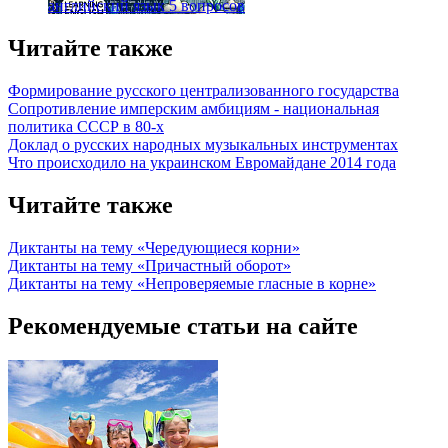
английский язык
5 вопросов
Читайте также
Формирование русского централизованного государства
Сопротивление имперским амбициям - национальная
политика СССР в 80-х
Доклад о русских народных музыкальных инструментах
Что происходило на украинском Евромайдане 2014 года
Читайте также
Диктанты на тему «Чередующиеся корни»
Диктанты на тему «Причастный оборот»
Диктанты на тему «Непроверяемые гласные в корне»
Рекомендуемые статьи на сайте