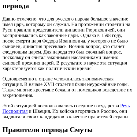
периода
Давно отмечено, что для русского народа большое значение
имел царь, которому он служил. На протяжении столетий на
Руси правили представители династии Рюриковичей, они
воспринимались как законные цари. Однако в 1598 году,
после смерти царя Федора Иоанновича, у которого не было
сыновей, династия пресеклась. Возник вопрос, кто станет
следующим царем. Для народа это был сложный вопрос,
поскольку он считал законными наследниками именно
сыновей прежних царей. В результате в науке эта ситуация
характеризуется как политический кризис.
Одновременно в стране усложнилась экономическая
ситуация. В начале XVII столетия были неурожайные годы.
Также многие крестьяне бежали от помещиков вследствие их
закрепощения.
Этой ситуацией воспользовались соседние государства
Речь
Посполитая
и Швеция. Их войска вторглись в Россию, они
выдвигали своих кандидатов в качестве правителей страны.
Правители периода Смуты