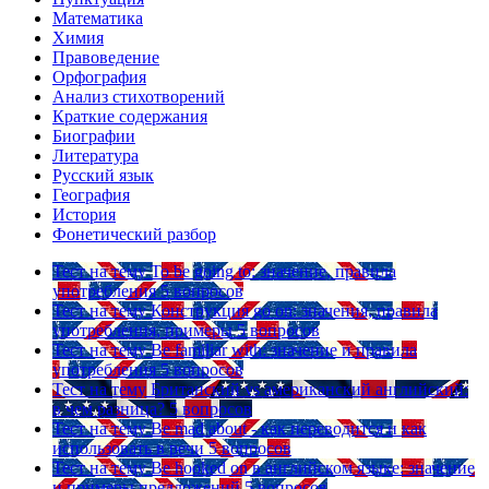
Математика
Химия
Правоведение
Орфография
Анализ стихотворений
Краткие содержания
Биографии
Литература
Русский язык
География
История
Фонетический разбор
Тест на тему
To be going to: значение, правила
употребления
5 вопросов
Тест на тему
Конструкция go on: значения, правила
употребления, примеры
5 вопросов
Тест на тему
Be familiar with: значение и правила
употребления
5 вопросов
Тест на тему
Британский vs американский английский:
в чем разница?
5 вопросов
Тест на тему
Be mad about - как переводится и как
использовать в речи
5 вопросов
Тест на тему
Be hooked on в английском языке: значение
и примеры предложений
5 вопросов