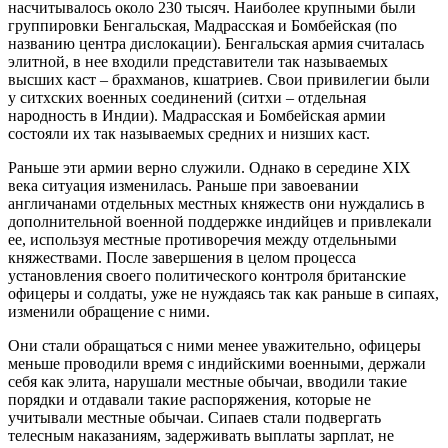
насчитывалось около 230 тысяч. Наиболее крупными были
группировки Бенгальская, Мадрасская и Бомбейская (по
названию центра дислокации). Бенгальская армия считалась
элитной, в нее входили представители так называемых
высших каст – брахманов, кшатриев. Свои привилегии были
у ситхских военных соединений (ситхи – отдельная
народность в Индии). Мадрасская и Бомбейская армии
состояли их так называемых средних и низших каст.
Раньше эти армии верно служили. Однако в середине XIX
века ситуация изменилась. Раньше при завоевании
англичанами отдельных местных княжеств они нуждались в
дополнительной военной поддержке индийцев и привлекали
ее, используя местные противоречия между отдельными
княжествами. После завершения в целом процесса
установления своего политического контроля британские
офицеры и солдаты, уже не нуждаясь так как раньше в сипаях,
изменили обращение с ними.
Они стали обращаться с ними менее уважительно, офицеры
меньше проводили время с индийскими военными, держали
себя как элита, нарушали местные обычаи, вводили такие
порядки и отдавали такие распоряжения, которые не
учитывали местные обычаи. Сипаев стали подвергать
телесным наказаниям, задерживать выплаты зарплат, не