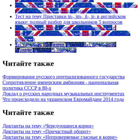
Тест на тему
«To be made» в английском языке: значение,
правила и примеры для школьников
5 вопросов
Тест на тему
Приставки in-, im-, il-, ir- в английском
языке: полный разбор для школьников
5 вопросов
Тест на тему
«To be given» в английском языке:
значение, употребление и примеры для школьников
5
вопросов
Тест на тему
Подборка интересных фактов про
английский язык
5 вопросов
Читайте также
Формирование русского централизованного государства
Сопротивление имперским амбициям - национальная
политика СССР в 80-х
Доклад о русских народных музыкальных инструментах
Что происходило на украинском Евромайдане 2014 года
Читайте также
Диктанты на тему «Чередующиеся корни»
Диктанты на тему «Причастный оборот»
Диктанты на тему «Непроверяемые гласные в корне»