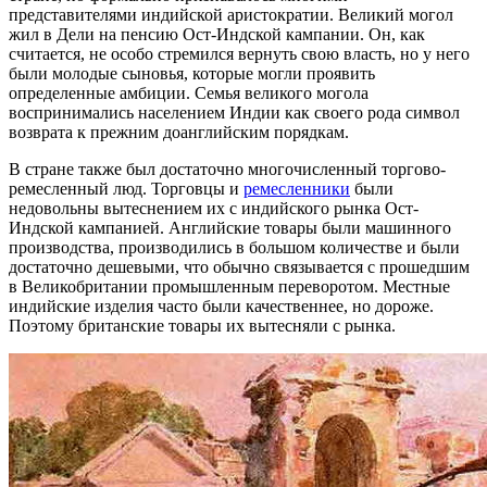
представителями индийской аристократии. Великий могол
жил в Дели на пенсию Ост-Индской кампании. Он, как
считается, не особо стремился вернуть свою власть, но у него
были молодые сыновья, которые могли проявить
определенные амбиции. Семья великого могола
воспринимались населением Индии как своего рода символ
возврата к прежним доанглийским порядкам.
В стране также был достаточно многочисленный торгово-
ремесленный люд. Торговцы и
ремесленники
были
недовольны вытеснением их с индийского рынка Ост-
Индской кампанией. Английские товары были машинного
производства, производились в большом количестве и были
достаточно дешевыми, что обычно связывается с прошедшим
в Великобритании промышленным переворотом. Местные
индийские изделия часто были качественнее, но дороже.
Поэтому британские товары их вытесняли с рынка.