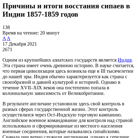
Причины и итоги восстания сипаев в
Индии 1857-1859 годов
138
Время на чтение:
20 минут
A
A
17 Декабря 2021
2671
Одним из крупнейших азиатских государств является
Индия
.
Эта страна имеет очень древнюю историю. В науке считается,
что первая цивилизация здесь возникла еще в III тысячелетии
до нашей эры. Индия обычно характеризуется как страна с
своеобразной и давней культурой и историей. Однако в
течение XVII–XIX веков она постепенно попала в
колониальную зависимость от Великобритании.
В результате англичане установили здесь свой контроль в
разных сферах государственной жизни. Этот контроль
осуществлялся через Ост-Индскую торговую кампанию.
Английское военное командование для контроля над страной
использовало и сформированные из местного населения
военные соединения, которые назывались сипайскими.
Сначала они верно служили англичанам, однако к середине