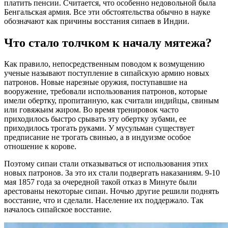
платить пенсии. Считается, что особенно недовольной была
Бенгальская армия. Все эти обстоятельства обычно в науке
обозначают как причины восстания сипаев в Индии.
Что стало толчком к началу мятежа?
Как правило, непосредственным поводом к возмущению
ученые называют поступление в сипайскую армию новых
патронов. Новые нарезные оружия, поступавшие на
вооружение, требовали использования патронов, которые
имели обертку, пропитанную, как считали индийцы, свиным
или говяжьим жиром. Во время тренировок часто
приходилось быстро срывать эту обертку зубами, ее
приходилось трогать руками. У мусульман существует
предписание не трогать свинью, а в индуизме особое
отношение к корове.
Поэтому сипаи стали отказываться от использования этих
новых патронов. За это их стали подвергать наказаниям. 9-10
мая 1857 года за очередной такой отказ в Минуте были
арестованы некоторые сипаи. Ночью другие решили поднять
восстание, что и сделали. Население их поддержало. Так
началось сипайское восстание.