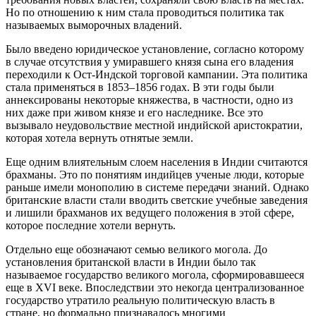
Но по отношению к ним стала проводиться политика так
называемых выморочных владений.
Было введено юридическое установление, согласно которому
в случае отсутствия у умиравшего князя сына его владения
переходили к Ост-Индской торговой кампании. Эта политика
стала применяться в 1853–1856 годах. В эти годы были
аннексированы некоторые княжества, в частности, одно из
них даже при живом князе и его наследнике. Все это
вызывало неудовольствие местной индийской аристократии,
которая хотела вернуть отнятые земли.
Еще одним влиятельным слоем населения в Индии считаются
брахманы. Это по понятиям индийцев ученые люди, которые
раньше имели монополию в системе передачи знаний. Однако
британские власти стали вводить светские учебные заведения
и лишили брахманов их ведущего положения в этой сфере,
которое последние хотели вернуть.
Отдельно еще обозначают семью великого могола. До
установления британской власти в Индии было так
называемое государство великого могола, сформировавшееся
еще в XVI веке. Впоследствии это некогда централизованное
государство утратило реальную политическую власть в
стране, но формально признавалось многими