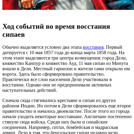
Ход событий во время восстания
сипаев
Обычно выделяется условно два этапа
восстания
. Первый
датируется с 10 мая 1857 года до конца марта 1858 года. На
этом этапе выделяются три центра возмущения: город Дели,
княжество Канпур и княжество Ауд. 11 мая сипаи из Минута
вошли в Дели. Местный гарнизон и жители сами открыли им
ворота. Здесь было сформировано правительство.
Практически все слои населения Дели участвовали в
восстании. Однако они не предпринимали активных
наступательных действий.
Сначала сюда стягивались крестьяне и сипаи из других
районов Индии. Но потом в Дели сформировалось еще второе
правительство и началось двоевластие. После этого из города
начали уходить некоторые восставшие. Англичане постепенно
стянули сюда войска. Среди них были и синайские
соединения. Например, ситхи, бомбейская и мадрасская
армии. Дело в том, что бенгальские сипаи недавно вели