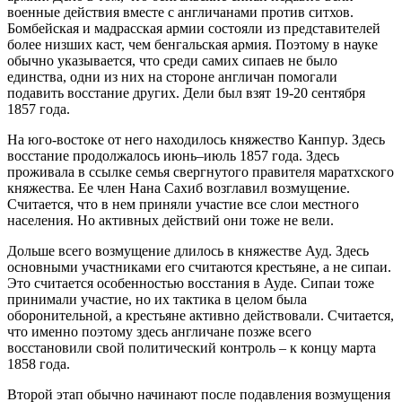
военные действия вместе с англичанами против ситхов.
Бомбейская и мадрасская армии состояли из представителей
более низших каст, чем бенгальская армия. Поэтому в науке
обычно указывается, что среди самих сипаев не было
единства, одни из них на стороне англичан помогали
подавить восстание других. Дели был взят 19-20 сентября
1857 года.
На юго-востоке от него находилось княжество Канпур. Здесь
восстание продолжалось июнь–июль 1857 года. Здесь
проживала в ссылке семья свергнутого правителя маратхского
княжества. Ее член Нана Сахиб возглавил возмущение.
Считается, что в нем приняли участие все слои местного
населения. Но активных действий они тоже не вели.
Дольше всего возмущение длилось в княжестве Ауд. Здесь
основными участниками его считаются крестьяне, а не сипаи.
Это считается особенностью восстания в Ауде. Сипаи тоже
принимали участие, но их тактика в целом была
оборонительной, а крестьяне активно действовали. Считается,
что именно поэтому здесь англичане позже всего
восстановили свой политический контроль – к концу марта
1858 года.
Второй этап обычно начинают после подавления возмущения