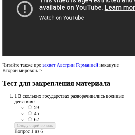
Читайте также про
захват Австрии Германией
накануне
Второй мировой. >
Тест для закрепления материала
1
В скольких государствах разворачивались военные
действия?
59
45
62
Следующий вопрос
Вопрос
1
из
6