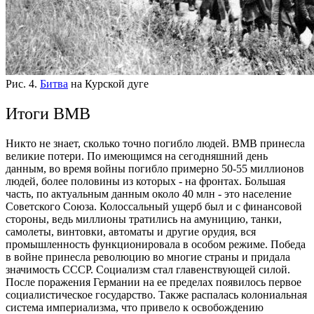
Рис. 4.
Битва
на Курской дуге
Итоги ВМВ
Никто не знает, сколько точно погибло людей. ВМВ принесла
великие потери. По имеющимся на сегодняшний день
данным, во время войны погибло примерно 50-55 миллионов
людей, более половины из которых - на фронтах. Большая
часть, по актуальным данным около 40 млн
- это население
Советского Союза. Колоссальный ущерб был и с финансовой
стороны, ведь миллионы тратились на амуницию, танки,
самолеты, винтовки, автоматы и другие орудия, вся
промышленность функционировала в особом режиме.
Победа
в войне принесла революцию во многие страны и придала
значимость СССР. Социализм стал главенствующей силой.
После поражения Германии на ее пределах появилось первое
социалистическое государство.
Также распалась колониальная
система империализма, что привело к освобождению