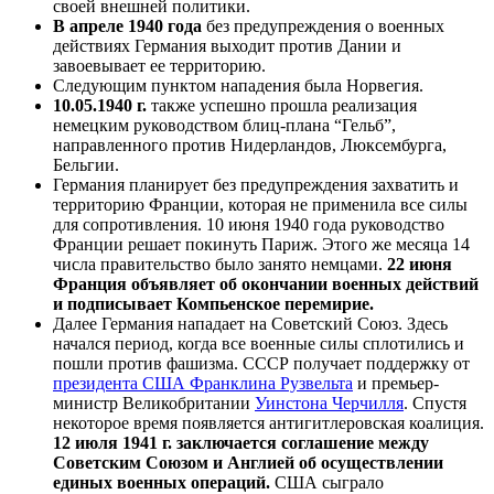
своей внешней политики.
В апреле 1940 года
без предупреждения о военных
действиях Германия выходит против Дании и
завоевывает ее территорию.
Следующим пунктом нападения была Норвегия.
10.05.1940 г.
также успешно прошла реализация
немецким руководством блиц-плана “Гельб”,
направленного против Нидерландов, Люксембурга,
Бельгии.
Германия планирует без предупреждения захватить и
территорию Франции, которая не применила все силы
для сопротивления. 10 июня 1940 года руководство
Франции решает покинуть Париж. Этого же месяца 14
числа правительство было занято немцами.
22 июня
Франция объявляет об окончании военных действий
и подписывает Компьенское перемирие.
Далее Германия нападает на Советский Союз. Здесь
начался период, когда все военные силы сплотились и
пошли против фашизма. СССР получает поддержку от
президента США Франклина Рузвельта
и премьер-
министр Великобритании
Уинстона Черчилля
. Спустя
некоторое время появляется антигитлеровская коалиция.
12 июля 1941 г. заключается соглашение между
Советским Союзом и Англией об осуществлении
единых военных операций.
США сыграло