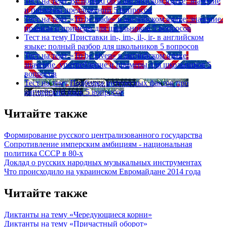
Тест на тему
Be hooked on в английском языке: значение
и примеры предложений
5 вопросов
Тест на тему
«To be made» в английском языке: значение,
правила и примеры для школьников
5 вопросов
Тест на тему
Приставки in-, im-, il-, ir- в английском
языке: полный разбор для школьников
5 вопросов
Тест на тему
«To be given» в английском языке:
значение, употребление и примеры для школьников
5
вопросов
Тест на тему
Подборка интересных фактов про
английский язык
5 вопросов
Читайте также
Формирование русского централизованного государства
Сопротивление имперским амбициям - национальная
политика СССР в 80-х
Доклад о русских народных музыкальных инструментах
Что происходило на украинском Евромайдане 2014 года
Читайте также
Диктанты на тему «Чередующиеся корни»
Диктанты на тему «Причастный оборот»