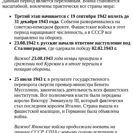
Данный период является переломным. Война становится
масштабной, вовлечены практически все страны мира:
Третий этап начинается с 19 сентября 1942 вплоть до
31 декабря 1943 года
. События разворачивались на
советско-немецком фронте. Фашистские войска в этот
период наращивают численность, а в СССР все
направлено на оборону.
23.08.1942 г. русские начали ответное наступление под
Сталинградом
, где одержали победу
02.02.1943 г.
Важно!
23.08.1943
года немцы проиграли в
сражении под Курском и в итоге перешли в
позицию обороны.
25 июля 1943 г.
в результате государственного
переворота свергли премьер-министра Бенито
Муссолини, закончилась деятельность всех фашистских
институтов. Все полномочия власти были переданы
королю Виктору Эммануилу III, который фактически
стал последним королем Италии. Страна вышла из
фашистской коалиции, и Германии была объявлена
война.
Важно! Японские войска продолжали воевать на
границе СССР. США с новыми силами вступает в