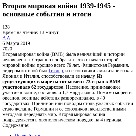
Вторая мировая война 1939-1945 -
основные события и итоги
138
Время на чтение:
13 минут
A
A
6 Марта 2019
7020
Вторая мировая война (ВМВ) была величайшей в истории
человечества. Страшно вообразить, что с начала второй
мировой войны прошло всего 79 лет. Фашистская Германия,
лидером которой был
Гитлер
, и ее союзники - милитаристская
Япония и Италия, способствовали ее началу.
Из
существующих в мире на тот момент 73 стран в ВМВ
участвовало 62 государства.
Население, принимающее
участие в войне, составляло 1,7 млрд людей. Помимо морей и
океанов, военные действия разворачивались в 40
государствах. Причиной или поводом столь ужасных событий
стало желание Германии и ее союзников насильственными
методами переделать мир. Вторая мировая война
подразделяется в хронологическом порядке на 4 периода.
Содержание:
Первый этап