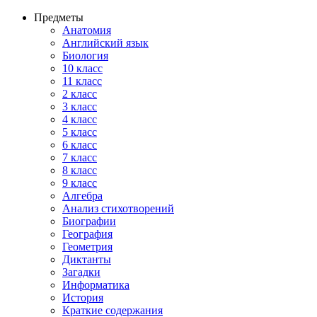
Предметы
Анатомия
Английский язык
Биология
10 класс
11 класс
2 класс
3 класс
4 класс
5 класс
6 класс
7 класс
8 класс
9 класс
Алгебра
Анализ стихотворений
Биографии
География
Геометрия
Диктанты
Загадки
Информатика
История
Краткие содержания