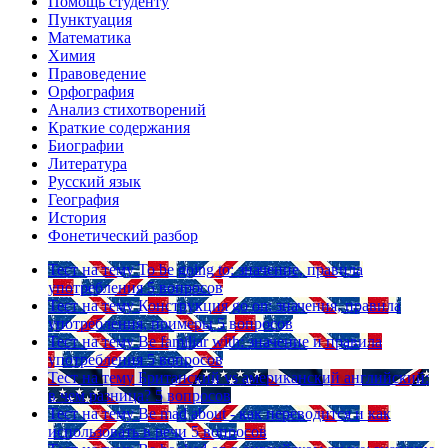
Помощь студенту
Пунктуация
Математика
Химия
Правоведение
Орфография
Анализ стихотворений
Краткие содержания
Биографии
Литература
Русский язык
География
История
Фонетический разбор
Тест на тему
To be going to: значение, правила
употребления
5 вопросов
Тест на тему
Конструкция go on: значения, правила
употребления, примеры
5 вопросов
Тест на тему
Be familiar with: значение и правила
употребления
5 вопросов
Тест на тему
Британский vs американский английский:
в чем разница?
5 вопросов
Тест на тему
Be mad about - как переводится и как
использовать в речи
5 вопросов