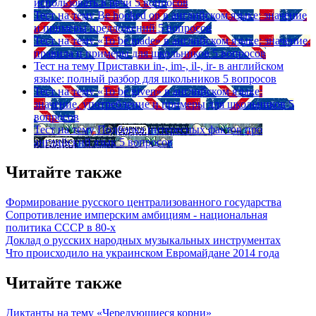
использовать в речи
5 вопросов
Тест на тему
Be hooked on в английском языке: значение
и примеры предложений
5 вопросов
Тест на тему
«To be made» в английском языке: значение,
правила и примеры для школьников
5 вопросов
Тест на тему
Приставки in-, im-, il-, ir- в английском
языке: полный разбор для школьников
5 вопросов
Тест на тему
«To be given» в английском языке:
значение, употребление и примеры для школьников
5
вопросов
Тест на тему
Подборка интересных фактов про
английский язык
5 вопросов
Читайте также
Формирование русского централизованного государства
Сопротивление имперским амбициям - национальная
политика СССР в 80-х
Доклад о русских народных музыкальных инструментах
Что происходило на украинском Евромайдане 2014 года
Читайте также
Диктанты на тему «Чередующиеся корни»