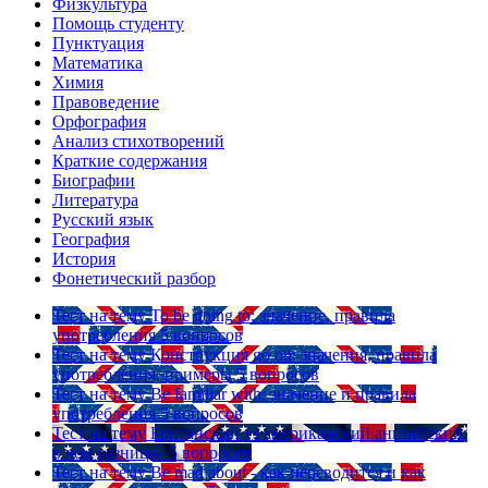
Физкультура
Помощь студенту
Пунктуация
Математика
Химия
Правоведение
Орфография
Анализ стихотворений
Краткие содержания
Биографии
Литература
Русский язык
География
История
Фонетический разбор
Тест на тему
To be going to: значение, правила
употребления
5 вопросов
Тест на тему
Конструкция go on: значения, правила
употребления, примеры
5 вопросов
Тест на тему
Be familiar with: значение и правила
употребления
5 вопросов
Тест на тему
Британский vs американский английский:
в чем разница?
5 вопросов
Тест на тему
Be mad about - как переводится и как