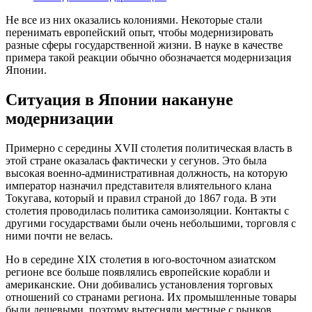
Не все из них оказались колониями. Некоторые стали
перенимать европейский опыт, чтобы модернизировать
разные сферы государственной жизни. В науке в качестве
примера такой реакции обычно обозначается модернизация
Японии.
Ситуация в Японии накануне
модернизации
Примерно с середины XVII столетия политическая власть в
этой стране оказалась фактически у сегунов. Это была
высокая военно-административная должность, на которую
император назначил представителя влиятельного клана
Токугава, который и правил страной до 1867 года. В эти
столетия проводилась политика самоизоляции. Контакты с
другими государствами были очень небольшими, торговля с
ними почти не велась.
Но в середине XIX столетия в юго-восточном азиатском
регионе все больше появлялись европейские корабли и
американские. Они добивались установления торговых
отношений со странами региона. Их промышленные товары
были дешевыми, поэтому вытесняли местные с рынков.