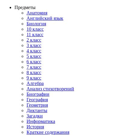
Предметы
Анатомия
Английский язык
Биология
10 класс
11 класс
2 класс
3 класс
4 класс
5 класс
6 класс
7 класс
8 класс
9 класс
Алгебра
Анализ стихотворений
Биографии
География
Геометрия
Диктанты
Загадки
Информатика
История
Краткие содержания