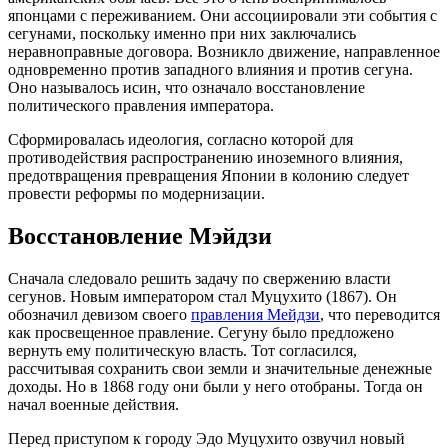
японцами с переживанием. Они ассоциировали эти события с
сегунами, поскольку именно при них заключались
неравноправные договора. Возникло движение, направленное
одновременно против западного влияния и против сегуна.
Оно называлось исин, что означало восстановление
политического правления императора.
Сформировалась идеология, согласно которой для
противодействия распространению иноземного влияния,
предотвращения превращения Японии в колонию следует
провести реформы по модернизации.
Восстановление Мэйдзи
Сначала следовало решить задачу по свержению власти
сегунов. Новым императором стал Муцухито (1867). Он
обозначил девизом своего
правления Мейдзи
, что переводится
как просвещенное правление. Сегуну было предложено
вернуть ему политическую власть. Тот согласился,
рассчитывая сохранить свои земли и значительные денежные
доходы. Но в 1868 году они были у него отобраны. Тогда он
начал военные действия.
Перед приступом к городу Эдо Муцухито озвучил новый