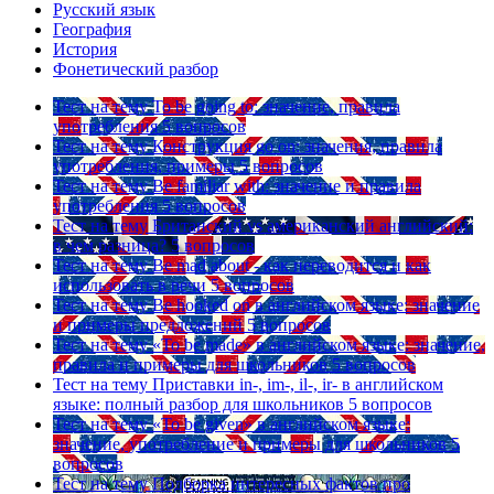
Русский язык
География
История
Фонетический разбор
Тест на тему
To be going to: значение, правила
употребления
5 вопросов
Тест на тему
Конструкция go on: значения, правила
употребления, примеры
5 вопросов
Тест на тему
Be familiar with: значение и правила
употребления
5 вопросов
Тест на тему
Британский vs американский английский:
в чем разница?
5 вопросов
Тест на тему
Be mad about - как переводится и как
использовать в речи
5 вопросов
Тест на тему
Be hooked on в английском языке: значение
и примеры предложений
5 вопросов
Тест на тему
«To be made» в английском языке: значение,
правила и примеры для школьников
5 вопросов
Тест на тему
Приставки in-, im-, il-, ir- в английском
языке: полный разбор для школьников
5 вопросов
Тест на тему
«To be given» в английском языке:
значение, употребление и примеры для школьников
5
вопросов
Тест на тему
Подборка интересных фактов про