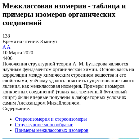
Межклассовая изомерия - таблица и
примеры изомеров органических
соединений
138
Время на чтение:
8 минут
A
A
10 Марта 2020
4406
Положения структурной теории А. М. Бутлерова являются
научным фундаментом органической химии. Основываясь на
корреляции между химическим строением вещества и его
свойствами, учёному удалось пояснить существование такого
явления, как межклассовая изомерия. Примеры изомеров
конкретных соединений (таких как третичный бутиловый
спирт) были впервые получены в лабораторных условиях
самим Александром Михайловичем.
Содержание:
Стереоизомерия и стереоизомеры
Структурное многообразие
Примеры межклассовых изомеров