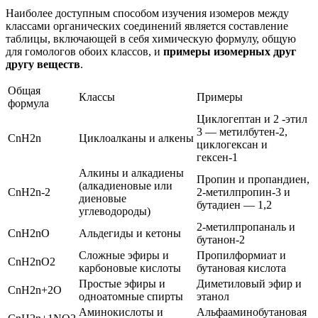
Наиболее доступным способом изучения изомеров между
классами органических соединений является составление
таблицы, включающей в себя химическую формулу, общую
для гомологов обоих классов, и
примеры изомерных друг
другу веществ
.
Общая
Классы
Примеры
формула
Циклогептан и 2 -этил
3 — метилбутен-2,
СnH2n
Циклоалканы и алкены
циклогексан и
гексен-1
Алкины и алкадиены
Пропин и пропандиен,
(алкадиеновые или
CnH2n-2
2-метилпропин-3 и
диеновые
бутадиен — 1,2
углеводороды)
2-метилпропаналь и
CnH2nO
Альдегиды и кетоны
бутанон-2
Сложные эфиры и
Пропилформиат и
CnH2nO2
карбоновые кислоты
бутановая кислота
Простые эфиры и
Диметиловый эфир и
CnH2n+2O
одноатомные спирты
этанол
Аминокислоты и
Альфааминобутановая