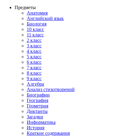
Предметы
Анатомия
Английский язык
Биология
10 класс
11 класс
2 класс
3 класс
4 класс
5 класс
6 класс
7 класс
8 класс
9 класс
Алгебра
Анализ стихотворений
Биографии
География
Геометрия
Диктанты
Загадки
Информатика
История
Краткие содержания