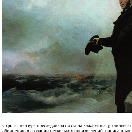
Строгая цензура преследовала поэта на каждом шагу, тайные а
обвинению в создании нескольких произведений, написанных 