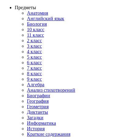
Предметы
Анатомия
Английский язык
Биология
10 класс
11 класс
2 класс
3 класс
4 класс
5 класс
6 класс
7 класс
8 класс
9 класс
Алгебра
Анализ стихотворений
Биографии
География
Геометрия
Диктанты
Загадки
Информатика
История
Краткие содержания