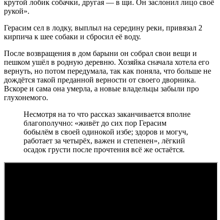
крутой лобик собачки, другая — в щи. Он заслонил лицо своё
рукой».
Герасим сел в лодку, выплыл на середину реки, привязал 2
кирпича к шее собаки и сбросил её воду.
После возвращения в дом барыни он собрал свои вещи и
пешком ушёл в родную деревню. Хозяйка сначала хотела его
вернуть, но потом передумала, так как поняла, что больше не
дождётся такой преданной верности от своего дворника.
Вскоре и сама она умерла, а новые владельцы забыли про
глухонемого.
Несмотря на то что рассказ заканчивается вполне
благополучно: «живёт до сих пор Герасим
бобылём в своей одинокой избе; здоров и могуч,
работает за четырёх, важен и степенен», лёгкий
осадок грусти после прочтения всё же остаётся.