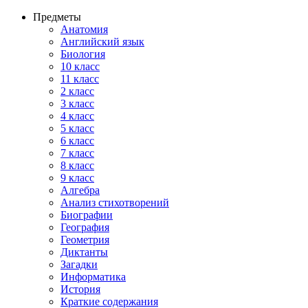
Предметы
Анатомия
Английский язык
Биология
10 класс
11 класс
2 класс
3 класс
4 класс
5 класс
6 класс
7 класс
8 класс
9 класс
Алгебра
Анализ стихотворений
Биографии
География
Геометрия
Диктанты
Загадки
Информатика
История
Краткие содержания