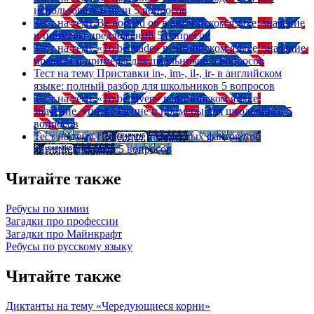
использовать в речи
5 вопросов
Тест на тему
Be hooked on в английском языке: значение
и примеры предложений
5 вопросов
Тест на тему
«To be made» в английском языке: значение,
правила и примеры для школьников
5 вопросов
Тест на тему
Приставки in-, im-, il-, ir- в английском
языке: полный разбор для школьников
5 вопросов
Тест на тему
«To be given» в английском языке:
значение, употребление и примеры для школьников
5
вопросов
Тест на тему
Подборка интересных фактов про
английский язык
5 вопросов
Читайте также
Ребусы по химии
Загадки про профессии
Загадки про Майнкрафт
Ребусы по русскому языку
Читайте также
Диктанты на тему «Чередующиеся корни»