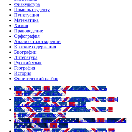
Физкультура
Помощь студенту
Пунктуация
Математика
Химия
Правоведение
Орфография
Анализ стихотворений
Краткие содержания
Биографии
Литература
Русский язык
География
История
Фонетический разбор
Тест на тему
To be going to: значение, правила
употребления
5 вопросов
Тест на тему
Конструкция go on: значения, правила
употребления, примеры
5 вопросов
Тест на тему
Be familiar with: значение и правила
употребления
5 вопросов
Тест на тему
Британский vs американский английский:
в чем разница?
5 вопросов
Тест на тему
Be mad about - как переводится и как