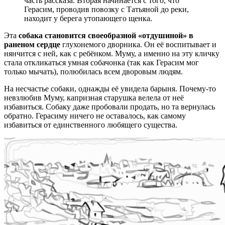
часть рассказа. Вторая начинается с того, что
Герасим, проводив повозку с Татьяной до реки,
находит у берега утопающего щенка.
Эта
собака становится своеобразной «отдушиной» в
раненом сердце
глухонемого дворника. Он её воспитывает и
нянчится с ней, как с ребёнком. Муму, а именно на эту кличку
стала откликаться умная собачонка (так как Герасим мог
только мычать), полюбилась всем дворовым людям.
На несчастье собаки, однажды её увидела барыня. Почему-то
невзлюбив Муму, капризная старушка велела от неё
избавиться. Собаку даже пробовали продать, но та вернулась
обратно. Герасиму ничего не оставалось, как самому
избавиться от единственного любящего существа.