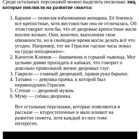
Среди остальных персонажей можно выделить несколько
лиц,
которые повлияли на развитие сюжета:
Барыня — пожилая взбалмошная женщина. Её боялись
все крепостные, хотя жестокостью она не отличалась. Об
этом говорит хотя бы, что её дворовые крепостные жили
вполне во́льно. Они, конечно, выполняли свои
обязанности, но в свободное время могли делать всё что
угодно. Например, тот же Герасим «целые часы лежал
на груди неподвижно».
Капитон Климов — башмачник и горький пьяница. Мог
целыми днями пропадать в кабаках, что говорит о
довольно привольной жизни дворовых слуг.
Гаврило — главный дворецкий, правая рука барыни.
Татьяна — девушка-прачка, к которой был
неравнодушен Герасим.
Степан — дворовой мужик.
Муму — собака дворника.
Все остальные персонажи, которые появляются в
рассказе — второстепенные и мало влияют на
развитие сюжета, хотя каждый из них тоже
интересен.