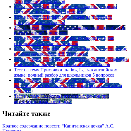
употребления
5 вопросов
Тест на тему
Конструкция go on: значения, правила
употребления, примеры
5 вопросов
Тест на тему
Be familiar with: значение и правила
употребления
5 вопросов
Тест на тему
Британский vs американский английский:
в чем разница?
5 вопросов
Тест на тему
Be mad about - как переводится и как
использовать в речи
5 вопросов
Тест на тему
Be hooked on в английском языке: значение
и примеры предложений
5 вопросов
Тест на тему
«To be made» в английском языке: значение,
правила и примеры для школьников
5 вопросов
Тест на тему
Приставки in-, im-, il-, ir- в английском
языке: полный разбор для школьников
5 вопросов
Тест на тему
«To be given» в английском языке:
значение, употребление и примеры для школьников
5
вопросов
Тест на тему
Подборка интересных фактов про
английский язык
5 вопросов
Читайте также
Краткое содержание повести “Капитанская дочка” А.С.