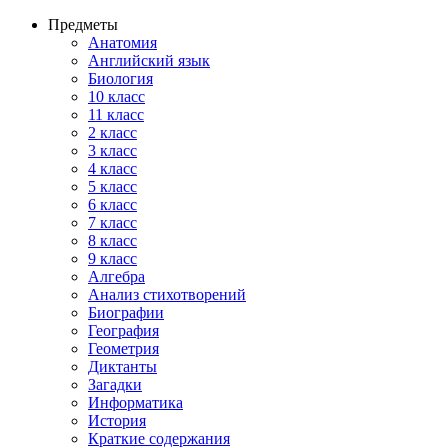
Предметы
Анатомия
Английский язык
Биология
10 класс
11 класс
2 класс
3 класс
4 класс
5 класс
6 класс
7 класс
8 класс
9 класс
Алгебра
Анализ стихотворений
Биографии
География
Геометрия
Диктанты
Загадки
Информатика
История
Краткие содержания