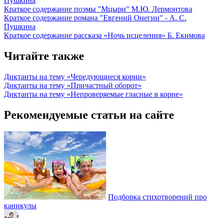
Пушкина
Краткое содержание поэмы "Мцыри" М.Ю. Лермонтова
Краткое содержание романа "Евгений Онегин" - А. С.
Пушкина
Краткое содержание рассказа «Ночь исцеления» Б. Екимова
Читайте также
Диктанты на тему «Чередующиеся корни»
Диктанты на тему «Причастный оборот»
Диктанты на тему «Непроверяемые гласные в корне»
Рекомендуемые статьи на сайте
Подборка стихотворений про
каникулы