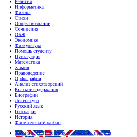
Религия
Информатика
Физика
Стихи
Обществознание
Сочинения
ОБЖ
Экономика
Физкультура
Помощь студенту
Пунктуация
Математика
Химия
Правоведение
Орфография
Анализ стихотворений
Краткие содержания
Биографии
Литература
Русский язык
География
История
Фонетический разбор
Тест на тему
To be going to: значение, правила