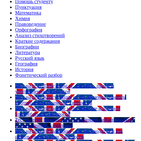
Помощь студенту
Пунктуация
Математика
Химия
Правоведение
Орфография
Анализ стихотворений
Краткие содержания
Биографии
Литература
Русский язык
География
История
Фонетический разбор
Тест на тему
To be going to: значение, правила
употребления
5 вопросов
Тест на тему
Конструкция go on: значения, правила
употребления, примеры
5 вопросов
Тест на тему
Be familiar with: значение и правила
употребления
5 вопросов
Тест на тему
Британский vs американский английский:
в чем разница?
5 вопросов
Тест на тему
Be mad about - как переводится и как
использовать в речи
5 вопросов