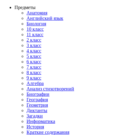
Предметы
Анатомия
Английский язык
Биология
10 класс
11 класс
2 класс
3 класс
4 класс
5 класс
6 класс
7 класс
8 класс
9 класс
Алгебра
Анализ стихотворений
Биографии
География
Геометрия
Диктанты
Загадки
Информатика
История
Краткие содержания