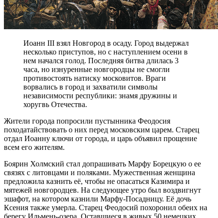
Иоанн III взял Новгород в осаду. Город выдержал
несколько приступов, но с наступлением осени в
нем начался голод. Последняя битва длилась 3
часа, но изнуренные новгородцы не смогли
противостоять натиску московитов. Враги
ворвались в город и захватили символы
независимости республики: знамя дружины и
хоругвь Отечества.
Жители города попросили пустынника Феодосия
походатайствовать о них перед московским царем. Старец
отдал Иоанну ключи от города, и царь объявил прощение
всем его жителям.
Боярин Холмский стал допрашивать Марфу Борецкую о ее
связях с литовцами и поляками. Мужественная женщина
предложила казнить её, чтобы не опасаться Казимира и
мятежей новгородцев. На следующее утро был воздвигнут
эшафот, на котором казнили Марфу-Посадницу. Её дочь
Ксения также умерла. Старец Феодосий похоронил обеих на
берегу Ильмень-озера. Оставшиеся в живых 50 немецких