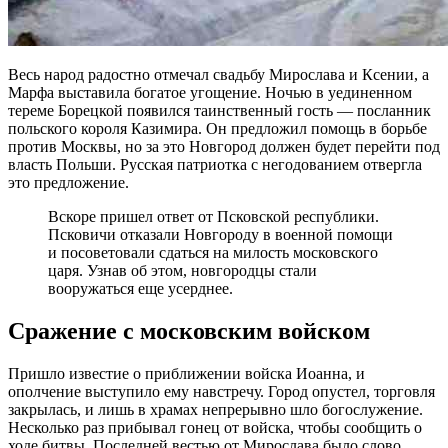
Весь народ радостно отмечал свадьбу Мирослава и Ксении, а
Марфа выставила богатое угощение. Ночью в уединенном
тереме Борецкой появился таинственный гость — посланник
польского короля Казимира. Он предложил помощь в борьбе
против Москвы, но за это Новгород должен будет перейти под
власть Польши. Русская патриотка с негодованием отвергла
это предложение.
Вскоре пришел ответ от Псковской республики.
Псковичи отказали Новгороду в военной помощи
и посоветовали сдаться на милость московского
царя. Узнав об этом, новгородцы стали
вооружаться еще усерднее.
Сражение с московским войском
Пришло известие о приближении войска Иоанна, и
ополчение выступило ему навстречу. Город опустел, торговля
закрылась, и лишь в храмах непрерывно шло богослужение.
Несколько раз прибывал гонец от войска, чтобы сообщить о
ходе битвы. Последней вестью от Мирослава было слово