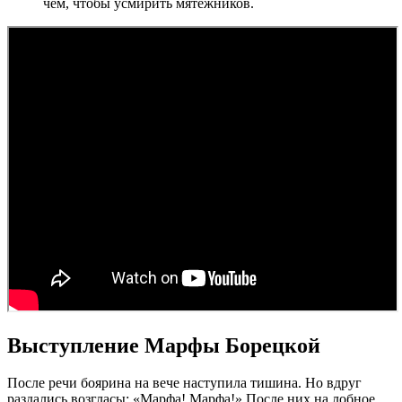
чем, чтобы усмирить мятежников.
Выступление Марфы Борецкой
После речи боярина на вече наступила тишина. Но вдруг
раздались возгласы: «Марфа! Марфа!».После них на лобное