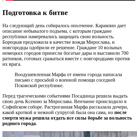
Подготовка к битве
На следующий день собиралось ополчение. Карамзин дает
описание небывалого подъема, с которым граждане
республики намеревались защищать свою вольность.
Борецкая предложила в качестве вождя Мирослава, и
новгородцы одобрили ее решение. Граждане 10 вольных
немецких городов принесли богатые дары и выставили 700
ратников, готовых сражаться вместе с новгородцами против
их врага.
Воодушевленная Марфа от имени города написала
письмо с просьбой о военной помощи соседней
Псковской республике.
Перед трагическими событиями Посадница решила выдать
свою дочь Ксению за Мирослава. Венчание происходило в
Софийском соборе. Растроганная Марфа рассказала дочери,
какой кроткой и нежной супругой была она сама, но
после
смерти мужа решила отдать все силы борьбе за вольность
родного города
.