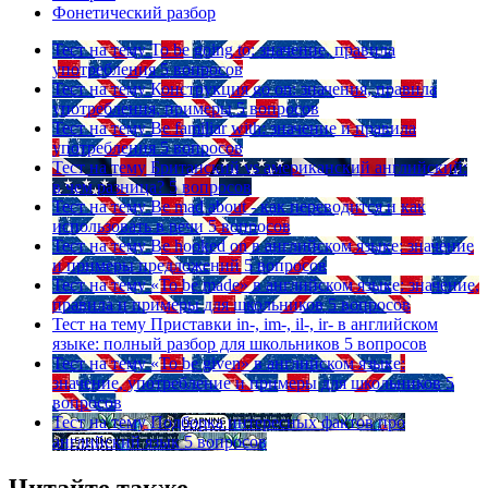
Фонетический разбор
Тест на тему
To be going to: значение, правила
употребления
5 вопросов
Тест на тему
Конструкция go on: значения, правила
употребления, примеры
5 вопросов
Тест на тему
Be familiar with: значение и правила
употребления
5 вопросов
Тест на тему
Британский vs американский английский:
в чем разница?
5 вопросов
Тест на тему
Be mad about - как переводится и как
использовать в речи
5 вопросов
Тест на тему
Be hooked on в английском языке: значение
и примеры предложений
5 вопросов
Тест на тему
«To be made» в английском языке: значение,
правила и примеры для школьников
5 вопросов
Тест на тему
Приставки in-, im-, il-, ir- в английском
языке: полный разбор для школьников
5 вопросов
Тест на тему
«To be given» в английском языке:
значение, употребление и примеры для школьников
5
вопросов
Тест на тему
Подборка интересных фактов про
английский язык
5 вопросов