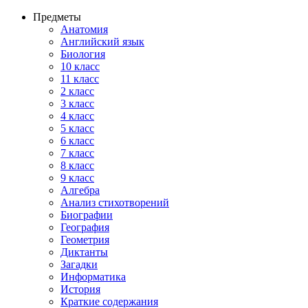
Предметы
Анатомия
Английский язык
Биология
10 класс
11 класс
2 класс
3 класс
4 класс
5 класс
6 класс
7 класс
8 класс
9 класс
Алгебра
Анализ стихотворений
Биографии
География
Геометрия
Диктанты
Загадки
Информатика
История
Краткие содержания