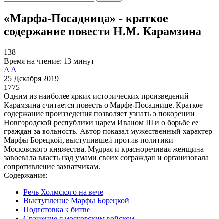
«Марфа-Посадница» - краткое
содержание повести Н.М. Карамзина
138
Время на чтение:
13 минут
A
A
25 Декабря 2019
1775
Одним из наиболее ярких исторических произведений
Карамзина считается повесть о Марфе-Посаднице. Краткое
содержание произведения позволяет узнать о покорении
Новгородской республики царем Иваном III и о борьбе ее
граждан за вольность. Автор показал мужественный характер
Марфы Борецкой, выступившей против политики
Московского княжества. Мудрая и красноречивая женщина
завоевала власть над умами своих сограждан и организовала
сопротивление захватчикам.
Содержание:
Речь Холмского на вече
Выступление Марфы Борецкой
Подготовка к битве
Сражение с московским войском