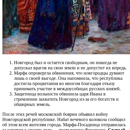
Новгород был и остается свободным, он никогда не
допускал врагов на свои земли и не допустит их впредь.
Марфа опровергла обвинения, что новгородцы думают
лишь о своей выгоде. Она напомнила, что республика
достигла процветания во многом благодаря отказу
принимать участие в междоусобицах русских князей.
Защитница вольности обвинила царя Ивана в
стремлении захватить Новгород из-за его богатств и
обширных земель.
После этих речей московский боярин объявил войну
Новгородской республике. Набат вечевого колокола сообщил
об этом всем жителям города. Марфа-Посадница отправилась
за советом к своему деду — пустыннику Феодосию.
Старый