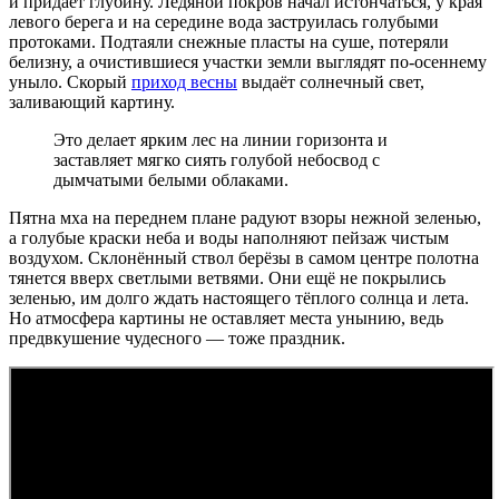
и придаёт глубину. Ледяной покров начал истончаться, у края
левого берега и на середине вода заструилась голубыми
протоками. Подтаяли снежные пласты на суше, потеряли
белизну, а очистившиеся участки земли выглядят по-осеннему
уныло. Скорый
приход весны
выдаёт солнечный свет,
заливающий картину.
Это делает ярким лес на линии горизонта и
заставляет мягко сиять голубой небосвод с
дымчатыми белыми облаками.
Пятна мха на переднем плане радуют взоры нежной зеленью,
а голубые краски неба и воды наполняют пейзаж чистым
воздухом. Склонённый ствол берёзы в самом центре полотна
тянется вверх светлыми ветвями. Они ещё не покрылись
зеленью, им долго ждать настоящего тёплого солнца и лета.
Но атмосфера картины не оставляет места унынию, ведь
предвкушение чудесного — тоже праздник.