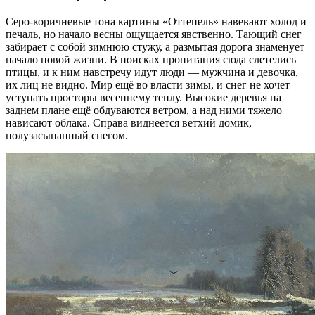
Серо-коричневые тона картины «Оттепель» навевают холод и
печаль, но начало весны ощущается явственно. Тающий снег
забирает с собой зимнюю стужу, а размытая дорога знаменует
начало новой жизни. В поисках пропитания сюда слетелись
птицы, и к ним навстречу идут люди — мужчина и девочка,
их лиц не видно. Мир ещё во власти зимы, и снег не хочет
уступать просторы весеннему теплу. Высокие деревья на
заднем плане ещё обдуваются ветром, а над ними тяжело
нависают облака. Справа виднеется ветхий домик,
полузасыпанный снегом.