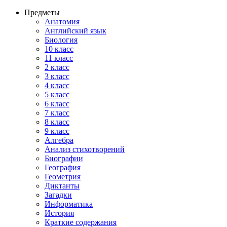
Предметы
Анатомия
Английский язык
Биология
10 класс
11 класс
2 класс
3 класс
4 класс
5 класс
6 класс
7 класс
8 класс
9 класс
Алгебра
Анализ стихотворений
Биографии
География
Геометрия
Диктанты
Загадки
Информатика
История
Краткие содержания