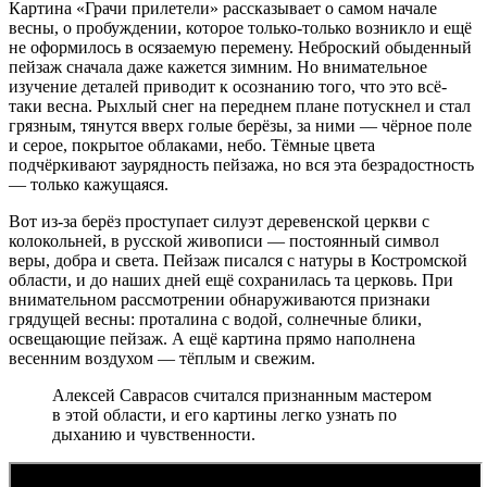
Картина «Грачи прилетели» рассказывает о самом начале
весны, о пробуждении, которое только-только возникло и ещё
не оформилось в осязаемую перемену. Неброский обыденный
пейзаж сначала даже кажется зимним. Но внимательное
изучение деталей приводит к осознанию того, что это всё-
таки весна. Рыхлый снег на переднем плане потускнел и стал
грязным, тянутся вверх голые берёзы, за ними — чёрное поле
и серое, покрытое облаками, небо. Тёмные цвета
подчёркивают заурядность пейзажа, но вся эта безрадостность
— только кажущаяся.
Вот из-за берёз проступает силуэт деревенской церкви с
колокольней, в русской живописи — постоянный символ
веры, добра и света. Пейзаж писался с натуры в Костромской
области, и до наших дней ещё сохранилась та церковь. При
внимательном рассмотрении обнаруживаются признаки
грядущей весны: проталина с водой, солнечные блики,
освещающие пейзаж. А ещё картина прямо наполнена
весенним воздухом — тёплым и свежим.
Алексей Саврасов считался признанным мастером
в этой области, и его картины легко узнать по
дыханию и чувственности.