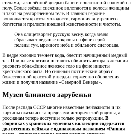
стенами, закопчённой дверью бани и с золотистой соломой на
полу. Белые звёзды снежинок вплетаются в волосы женщины
и тают на разгорячённом теле. В главной героине
воплощается красота молодости, гармония внутреннего
богатства и прелести внешней женственности и чистоты.
Она олицетворяет русскую весну, когда земля
сбрасывает ледяные покровы на фоне серой
пелены туч, мрачного неба и обильного снегопада.
В ведре холодно темнеет вода, блестит начищенный медный
таз. Пришлые критики пытались обвинить автора в желании
рисовать обнажённое женское тело на фоне нищеты
крестьянского быта. Но сильный поэтический образ с
божественной красотой утвердил торжество обновления
жизни и получил название «Северной Венеры».
Музеи ближнего зарубежья
После распада СССР многие известные пейзажисты и их
картины оказались за пределами исторической родины, а
россиянам теперь доступны только репродукции.
В
сборниках украинских музейных коллекций содержатся
два весенних пейзажа с одинаковым названием «Ранняя