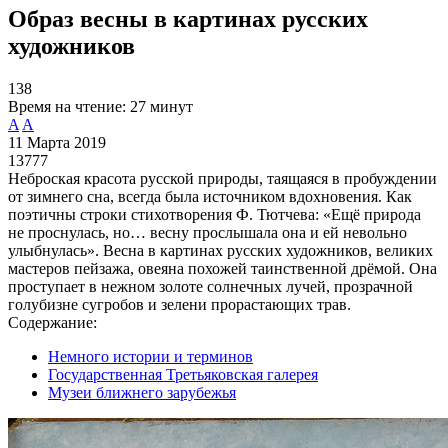
Образ весны в картинах русских
художников
138
Время на чтение:
27 минут
A
A
11 Марта 2019
13777
Неброская красота русской природы, таящаяся в пробуждении
от зимнего сна, всегда была источником вдохновения. Как
поэтичны строки стихотворения Ф. Тютчева: «Ещё природа
не проснулась, но… весну прослышала она и ей невольно
улыбнулась». Весна в картинах русских художников, великих
мастеров пейзажа, овеяна похожей таинственной дрёмой. Она
проступает в нежном золоте солнечных лучей, прозрачной
голубизне сугробов и зелени прорастающих трав.
Содержание:
Немного истории и терминов
Государственная Третьяковская галерея
Музеи ближнего зарубежья