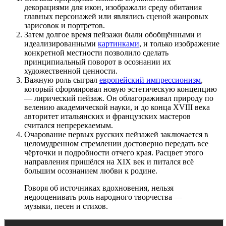
декорациями для икон, изображали среду обитания
главных персонажей или являлись сценой жанровых
зарисовок и портретов.
Затем долгое время пейзажи были обобщёнными и
идеализированными
картинками
, и только изображение
конкретной местности позволило сделать
принципиальный поворот в осознании их
художественной ценности.
Важную роль сыграл
европейский импрессионизм
,
который сформировал новую эстетическую концепцию
— лирический пейзаж. Он облагораживал природу по
велению академической науки, и до конца XVIII века
авторитет итальянских и французских мастеров
считался непререкаемым.
Очарование первых русских пейзажей заключается в
целомудренном стремлении достоверно передать все
чёрточки и подробности отчего края. Расцвет этого
направления пришёлся на XIX век и питался всё
большим осознанием любви к родине.
Говоря об источниках вдохновения, нельзя
недооценивать роль народного творчества —
музыки, песен и стихов.