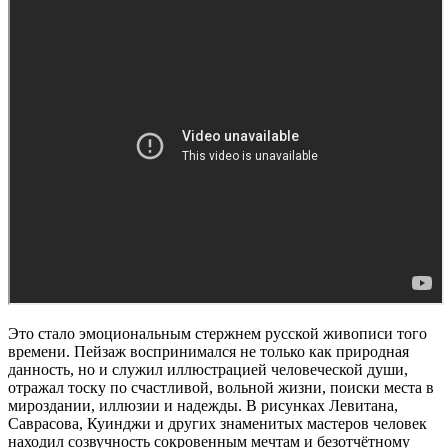
Это стало эмоциональным стержнем русской живописи того
времени. Пейзаж воспринимался не только как природная
данность, но и служил иллюстрацией человеческой души,
отражал тоску по счастливой, вольной жизни, поиски места в
мироздании, иллюзии и надежды. В рисунках Левитана,
Саврасова, Куинджи и других знаменитых мастеров человек
находил созвучность сокровенным мечтам и безотчётному