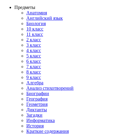
Предметы
Анатомия
Английский язык
Биология
10 класс
11 класс
2 класс
3 класс
4 класс
5 класс
6 класс
7 класс
8 класс
9 класс
Алгебра
Анализ стихотворений
Биографии
География
Геометрия
Диктанты
Загадки
Информатика
История
Краткие содержания