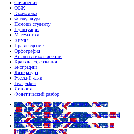
Сочинения
ОБЖ
Экономика
Физкультура
Помощь студенту
Пунктуация
Математика
Химия
Правоведение
Орфография
Анализ стихотворений
Краткие содержания
Биографии
Литература
Русский язык
География
История
Фонетический разбор
Тест на тему
To be going to: значение, правила
употребления
5 вопросов
Тест на тему
Конструкция go on: значения, правила
употребления, примеры
5 вопросов
Тест на тему
Be familiar with: значение и правила
употребления
5 вопросов