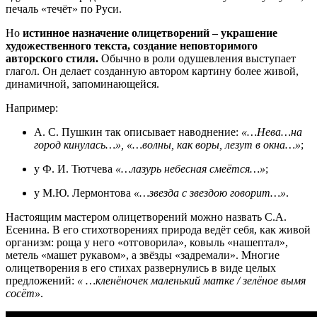
печаль «течёт» по Руси.
Но
истинное назначение олицетворений – украшение
художественного текста, создание неповторимого
авторского стиля.
Обычно в роли одушевления выступает
глагол. Он делает созданную автором картину более живой,
динамичной, запоминающейся.
Например:
А. С. Пушкин так описывает наводнение:
«…Нева…на
город кинулась…», «…волны, как воры, лезут в окна…»
;
у Ф. И. Тютчева
«…лазурь небесная смеётся…»
;
у М.Ю. Лермонтова
«…звезда с звездою говорит…»
.
Настоящим мастером олицетворений можно назвать С.А.
Есенина. В его стихотворениях природа ведёт себя, как живой
организм: роща у него «отговорила», ковыль «нашептал»,
метель «машет рукавом», а звёзды «задремали». Многие
олицетворения в его стихах развернулись в виде целых
предложений:
« …кленёночек маленький матке / зелёное вымя
сосёт»
.