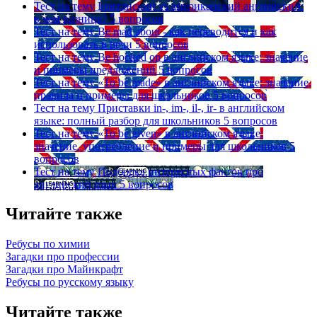
Тест на тему
Британский vs американский английский:
в чем разница?
5 вопросов
Тест на тему
Be mad about - как переводится и как
использовать в речи
5 вопросов
Тест на тему
Be hooked on в английском языке: значение
и примеры предложений
5 вопросов
Тест на тему
«To be made» в английском языке: значение,
правила и примеры для школьников
5 вопросов
Тест на тему
Приставки in-, im-, il-, ir- в английском
языке: полный разбор для школьников
5 вопросов
Тест на тему
«To be given» в английском языке:
значение, употребление и примеры для школьников
5
вопросов
Тест на тему
Подборка интересных фактов про
английский язык
5 вопросов
Читайте также
Ребусы по химии
Загадки про профессии
Загадки про Майнкрафт
Ребусы по русскому языку
Читайте также