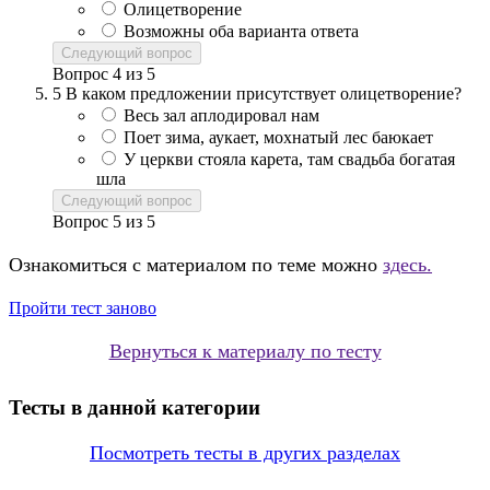
Олицетворение
Возможны оба варианта ответа
Следующий вопрос
Вопрос
4
из
5
5
В каком предложении присутствует олицетворение?
Весь зал аплодировал нам
Поет зима, аукает, мохнатый лес баюкает
У церкви стояла карета, там свадьба богатая
шла
Следующий вопрос
Вопрос
5
из
5
Ознакомиться с материалом по теме можно
здесь.
Пройти тест заново
Вернуться к материалу по тесту
Тесты в данной категории
Посмотреть тесты в других разделах