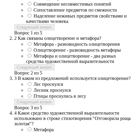
Совмещение несовместимых понятий
Сопоставление предметов по смежности
Наделение неживых предметов свойствами и
качествами человека
Следующий вопрос
Вопрос
1
из
5
2
Как связаны олицетворение и метафора?
Метафора - разновидность олицетворения
Олицетворение - разновидность метафоры
Метафора и олицетворение - два разных
средства художественной выразительности
Следующий вопрос
Вопрос
2
из
5
3
В каком из предложений используется олицетворение?
Лес проснулся
Лесник проснулся
Птицы проснулись в лесу
Следующий вопрос
Вопрос
3
из
5
4
Какое средство художественной выразительности
использовано в строке стихотворения "Отговорила роща
золотая"?
Метафора