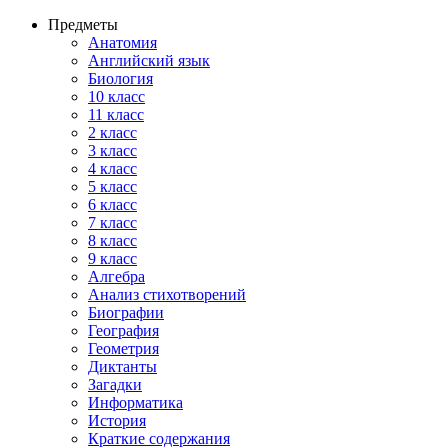
Предметы
Анатомия
Английский язык
Биология
10 класс
11 класс
2 класс
3 класс
4 класс
5 класс
6 класс
7 класс
8 класс
9 класс
Алгебра
Анализ стихотворений
Биографии
География
Геометрия
Диктанты
Загадки
Информатика
История
Краткие содержания