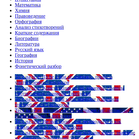
Математика
Химия
Правоведение
Орфография
Анализ стихотворений
Краткие содержания
Биографии
Литература
Русский язык
География
История
Фонетический разбор
Тест на тему
To be going to: значение, правила
употребления
5 вопросов
Тест на тему
Конструкция go on: значения, правила
употребления, примеры
5 вопросов
Тест на тему
Be familiar with: значение и правила
употребления
5 вопросов
Тест на тему
Британский vs американский английский:
в чем разница?
5 вопросов
Тест на тему
Be mad about - как переводится и как
использовать в речи
5 вопросов
Тест на тему
Be hooked on в английском языке: значение
и примеры предложений
5 вопросов