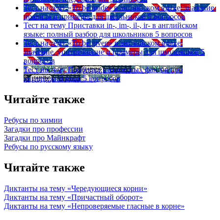
Тест на тему
«To be made» в английском языке: значение,
правила и примеры для школьников
5 вопросов
Тест на тему
Приставки in-, im-, il-, ir- в английском
языке: полный разбор для школьников
5 вопросов
Тест на тему
«To be given» в английском языке:
значение, употребление и примеры для школьников
5
вопросов
Тест на тему
Подборка интересных фактов про
английский язык
5 вопросов
Читайте также
Ребусы по химии
Загадки про профессии
Загадки про Майнкрафт
Ребусы по русскому языку
Читайте также
Диктанты на тему «Чередующиеся корни»
Диктанты на тему «Причастный оборот»
Диктанты на тему «Непроверяемые гласные в корне»