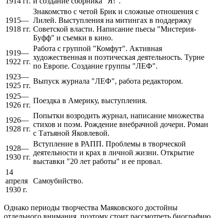
1914 гг.
и создание сборника "Я!".
Знакомство с четой Брик и сложные отношения с
1915—
Лилей. Выступления на митингах в поддержку
1918 гг.
Советской власти. Написание пьесы "Мистерия-
Буфф" и съемки в кино.
Работа с группой "Комфут". Активная
1919—
художественная и поэтическая деятельность. Турне
1922 гг.
по Европе. Создание группы "ЛЕФ".
1923—
Выпуск журнала "ЛЕФ", работа редактором.
1925 гг.
1925—
Поездка в Америку, выступления.
1926 гг.
Попытки возродить журнал, написание множества
1926—
стихов и поэм. Рождение внебрачной дочери. Роман
1928 гг.
с Татьяной Яковлевой.
Вступление в РАПП. Проблемы в творческой
1928—
деятельности и крах в личной жизни. Открытие
1930 гг.
выставки "20 лет работы" и ее провал.
14
апреля
Самоубийство.
1930 г.
Однако периоды творчества Маяковского достойны
отдельного внимания, поэтому стоит рассмотреть биографию