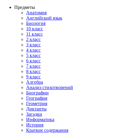
Предметы
Анатомия
Английский язык
Биология
10 класс
11 класс
2 класс
3 класс
4 класс
5 класс
6 класс
7 класс
8 класс
9 класс
Алгебра
Анализ стихотворений
Биографии
География
Геометрия
Диктанты
Загадки
Информатика
История
Краткие содержания