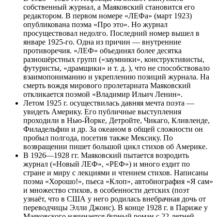
собственный журнал, а Маяковский становится его
редактором. В первом номере «ЛЕФа» (март 1923)
опубликована поэма «Про это». Но журнал
просуществовал недолго. Последний номер вышел в
январе 1925-го. Одна из причин — внутренние
противоречия. «ЛЕФ» объединял более десятка
разношёрстных групп («заумники», конструктивисты,
футуристы, «драмщики» и т. д. ), что не способствовало
взаимопониманию и укреплению позиций журнала. На
смерть вождя мирового пролетариата Маяковский
откликается поэмой «Владимир Ильич Ленин».
Летом 1925 г. осуществилась давняя мечта поэта —
увидеть Америку. Его публичные выступления
проходили в Нью-Йорке, Детройте, Чикаго, Кливленде,
Филадельфии и др. За океаном в общей сложности он
пробыл полгода, посетив также Мексику. По
возвращении пишет большой цикл стихов об Америке.
В 1926—1928 гг. Маяковский пытается возродить
журнал («Новый ЛЕФ», «РЕФ») и много ездит по
стране и миру с лекциями и чтением стихов. Написаны
поэма «Хорошо!», пьеса «Клоп», автобиография «Я сам»
и множество стихов, в особенности детских (поэт
узнаёт, что в США у него родилась внебрачная дочь от
переводчицы Элли Джонс). В конце 1928 г. в Париже у
Маяковского начинается бурный роман с 22-летней