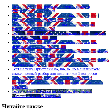
Тест на тему
To be going to: значение, правила
употребления
5 вопросов
Тест на тему
Конструкция go on: значения, правила
употребления, примеры
5 вопросов
Тест на тему
Be familiar with: значение и правила
употребления
5 вопросов
Тест на тему
Британский vs американский английский:
в чем разница?
5 вопросов
Тест на тему
Be mad about - как переводится и как
использовать в речи
5 вопросов
Тест на тему
Be hooked on в английском языке: значение
и примеры предложений
5 вопросов
Тест на тему
«To be made» в английском языке: значение,
правила и примеры для школьников
5 вопросов
Тест на тему
Приставки in-, im-, il-, ir- в английском
языке: полный разбор для школьников
5 вопросов
Тест на тему
«To be given» в английском языке:
значение, употребление и примеры для школьников
5
вопросов
Тест на тему
Подборка интересных фактов про
английский язык
5 вопросов
Читайте также