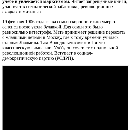
учёбе и увлекается марксизмом
. Читает запрещённые книги,
участвует в гимназической забастовке, революционных
сходках и митингах.
19 февраля 1906 года глава семьи скоропостижно умер от
сепсиса после укола булавкой. Для семьи это было
равносильно катастрофе. Мать принимает решение переехать
с младшими детьми в Москву, где к тому времени училась
старшая Людмила. Там Володю зачисляют в Пятую
классическую гимназию. Учёбу он сочетает с подпольной
революционной работой. Вступает в социал-
демократическую партию (РСДРП).