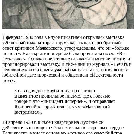
1 февраля 1930 года в клубе писателей открылась выставка
«20 лет работы», которая задумывалась как своеобразный
ответ критикам Маяковского, утверждавшим, что он «больше
не поэт». На открытии впервые была прочитана поэма «Во
весь голос». Однако представители власти и многие писатели
проигнорировали выставку. В те же дни из журнала «Печать и
революция» была изъята уже набранная статья, посвящённая
юбилейной дате творческой и общественной деятельности
поэта.
За два дня до самоубийства поэт пишет
знаменитое прощальное письмо, где с горечью
говорит, что «инцидент исперчен», и отправляет
Яковлевой в Париж телеграмму: «Маяковский
застрелился».
14 апреля 1930 г. в своей квартире на Лубянке он
действительно сводит счёты с жизнью выстрелом в сердце.
Если кратко, в числе основных мотивов его самоубийства