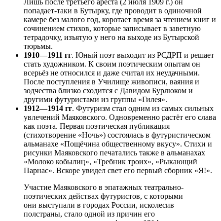
Лишь после третьего ареста (2 июля 1909 г.) он
попадает-таки в Бутырку, где проводит в одиночной
камере без малого год, коротает время за чтением книг и
сочинением стихов, которые записывает в заветную
тетрадочку, изъятую у него на выходе из Бутырской
тюрьмы.
1910—1911 гг
. Юный поэт выходит из РСДРП и решает
стать художником. К своим поэтическим опытам он
всерьёз не относился и даже считал их неудачными.
После поступления в Училище живописи, ваяния и
зодчества близко сходится с Давидом Бурлюком и
другими футуристами из группы «Гилея».
1912—1914 гг
. Футуризм стал одним из самых сильных
увлечений Маяковского. Одновременно растёт его слава
как поэта. Первая поэтическая публикация
(стихотворение «Ночь») состоялась в футуристическом
альманахе «Пощёчина общественному вкусу». Стихи и
рисунки Маяковского печатались также в альманахах
«Молоко кобылиц», «Требник троих», «Рыкающий
Парнас». Вскоре увидел свет его первый сборник «Я!».
Участие Маяковского в эпатажных театрально-
поэтических действах футуристов, с которыми
они выступали в городах России, исколесив
полстраны, стало одной из причин его