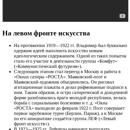
На левом фронте искусства
На протяжении 1919—1922 гг. Владимир был буквально
одержим идеей наполнить искусство новым
идеологическим содержанием. Одной из таких попыток
стало его участие в деятельности группы «Комфут»
(«Коммунистический футуризм»).
Следующим этапом стал переезд в Москву и работа в
«Окнах сатиры «РОСТА». Маяковский-поэт и
Маяковский-художник объединились. Он рисовал
агитационные плакаты и делал рифмованные подписи к
ним. Таким образом, в остро сатирической и доходчивой
форме разоблачались враги молодой республики, велась
борьба с социальными болезнями и т. д. «Окна
«РОСТА» выходили до февраля 1922 г. Поэт совершает
первое зарубежное турне (Берлин, Париж), а в Москве
по его инициативе создаётся группа ЛЕФ («Левый
фронт искусств»).
В 1923—1925 гг. Лефовцы начинают выпускать