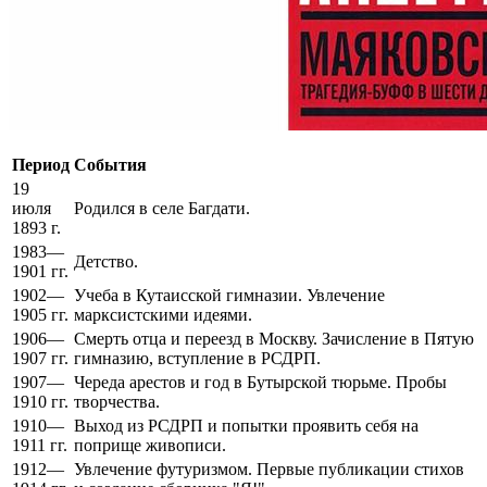
Период
События
19
июля
Родился в селе Багдати.
1893 г.
1983—
Детство.
1901 гг.
1902—
Учеба в Кутаисской гимназии. Увлечение
1905 гг.
марксистскими идеями.
1906—
Смерть отца и переезд в Москву. Зачисление в Пятую
1907 гг.
гимназию, вступление в РСДРП.
1907—
Череда арестов и год в Бутырской тюрьме. Пробы
1910 гг.
творчества.
1910—
Выход из РСДРП и попытки проявить себя на
1911 гг.
поприще живописи.
1912—
Увлечение футуризмом. Первые публикации стихов