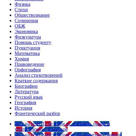
Физика
Стихи
Обществознание
Сочинения
ОБЖ
Экономика
Физкультура
Помощь студенту
Пунктуация
Математика
Химия
Правоведение
Орфография
Анализ стихотворений
Краткие содержания
Биографии
Литература
Русский язык
География
История
Фонетический разбор
Тест на тему
To be going to: значение, правила
употребления
5 вопросов
Тест на тему
Конструкция go on: значения, правила