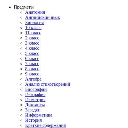
Предметы
Анатомия
Английский язык
Биология
10 класс
11 класс
2 класс
3 класс
4 класс
5 класс
6 класс
7 класс
8 класс
9 класс
Алгебра
Анализ стихотворений
Биографии
География
Геометрия
Диктанты
Загадки
Информатика
История
Краткие содержания