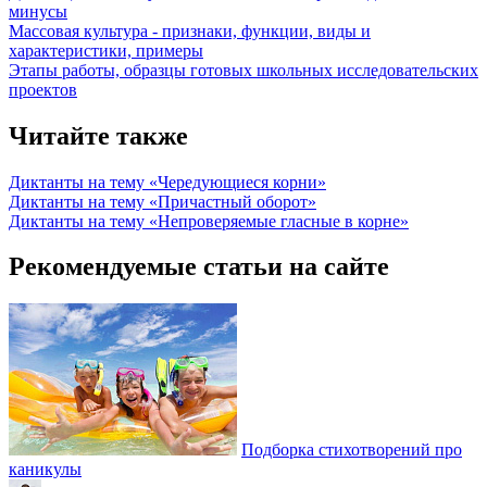
минусы
Массовая культура - признаки, функции, виды и
характеристики, примеры
Этапы работы, образцы готовых школьных исследовательских
проектов
Читайте также
Диктанты на тему «Чередующиеся корни»
Диктанты на тему «Причастный оборот»
Диктанты на тему «Непроверяемые гласные в корне»
Рекомендуемые статьи на сайте
Подборка стихотворений про
каникулы