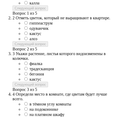
калла
Следующий вопрос
Вопрос
1
из
5
2
Отметь цветок, который не выращивают в квартире.
гиппеаструм
одуванчик
кактус
алоэ
Следующий вопрос
Вопрос
2
из
5
3
Укажи растение, листья которого видоизменены в
колючки.
фиалка
традесканция
бегония
кактус
Следующий вопрос
Вопрос
3
из
5
4
Определи место в комнате, где цветам будет лучше
всего.
в тёмном углу комнаты
на подоконнике
на платяном шкафу