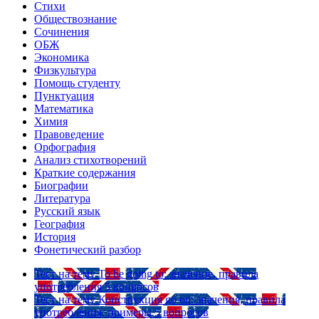
Стихи
Обществознание
Сочинения
ОБЖ
Экономика
Физкультура
Помощь студенту
Пунктуация
Математика
Химия
Правоведение
Орфография
Анализ стихотворений
Краткие содержания
Биографии
Литература
Русский язык
География
История
Фонетический разбор
Тест на тему
To be going to: значение, правила
употребления
5 вопросов
Тест на тему
Конструкция go on: значения, правила
употребления, примеры
5 вопросов