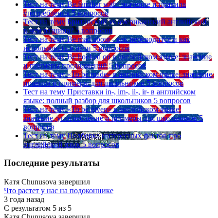
Тест на тему
Be familiar with: значение и правила
употребления
5 вопросов
Тест на тему
Британский vs американский английский:
в чем разница?
5 вопросов
Тест на тему
Be mad about - как переводится и как
использовать в речи
5 вопросов
Тест на тему
Be hooked on в английском языке: значение
и примеры предложений
5 вопросов
Тест на тему
«To be made» в английском языке: значение,
правила и примеры для школьников
5 вопросов
Тест на тему
Приставки in-, im-, il-, ir- в английском
языке: полный разбор для школьников
5 вопросов
Тест на тему
«To be given» в английском языке:
значение, употребление и примеры для школьников
5
вопросов
Тест на тему
Подборка интересных фактов про
английский язык
5 вопросов
Последние результаты
Катя Chunusova завершил
Что растет у нас на подоконнике
3 года назад
С результатом
5 из 5
Катя Chunusova завершил