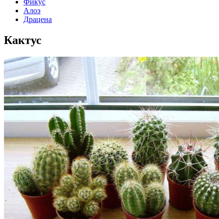
Фикус
Алоэ
Драцена
Кактус