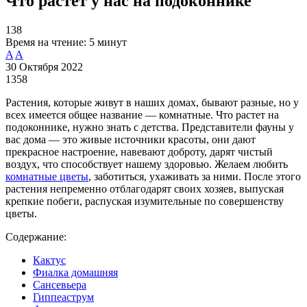
Что растет у нас на подоконнике
138
Время на чтение:
5 минут
A
A
30 Октября 2022
1358
Растения, которые живут в наших домах, бывают разные, но у
всех имеется общее название — комнатные. Что растет на
подоконнике, нужно знать с детства. Представители фауны у
вас дома — это живые источники красоты, они дают
прекрасное настроение, навевают доброту, дарят чистый
воздух, что способствует нашему здоровью. Желаем любить
комнатные цветы
, заботиться, ухаживать за ними. После этого
растения непременно отблагодарят своих хозяев, выпуская
крепкие побеги, распуская изумительные по совершенству
цветы.
Содержание:
Кактус
Фиалка домашняя
Сансевьера
Гиппеаструм