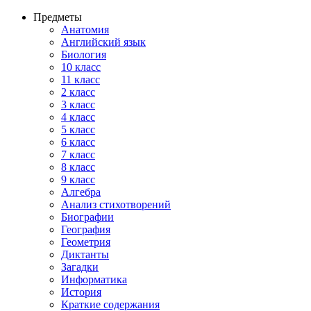
Предметы
Анатомия
Английский язык
Биология
10 класс
11 класс
2 класс
3 класс
4 класс
5 класс
6 класс
7 класс
8 класс
9 класс
Алгебра
Анализ стихотворений
Биографии
География
Геометрия
Диктанты
Загадки
Информатика
История
Краткие содержания