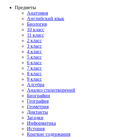
Предметы
Анатомия
Английский язык
Биология
10 класс
11 класс
2 класс
3 класс
4 класс
5 класс
6 класс
7 класс
8 класс
9 класс
Алгебра
Анализ стихотворений
Биографии
География
Геометрия
Диктанты
Загадки
Информатика
История
Краткие содержания