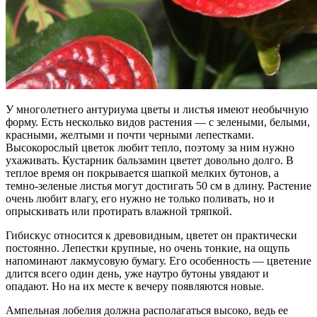
У многолетнего антуриума цветы и листья имеют необычную
форму. Есть несколько видов растения — с зелеными, белыми,
красными, желтыми и почти черными лепестками.
Высокорослый цветок любит тепло, поэтому за ним нужно
ухаживать. Кустарник бальзамин цветет довольно долго. В
теплое время он покрывается шапкой мелких бутонов, а
темно-зеленые листья могут достигать 50 см в длину. Растение
очень любит влагу, его нужно не только поливать, но и
опрыскивать или протирать влажной тряпкой.
Гибискус относится к древовидным, цветет он практически
постоянно. Лепестки крупные, но очень тонкие, на ощупь
напоминают лакмусовую бумагу. Его особенность — цветение
длится всего один день, уже наутро бутоны увядают и
опадают. Но на их месте к вечеру появляются новые.
Ампельная лобелия должна располагаться высоко, ведь ее