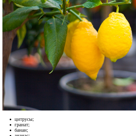
цитрусы;
гранат;
банан;
ананас;