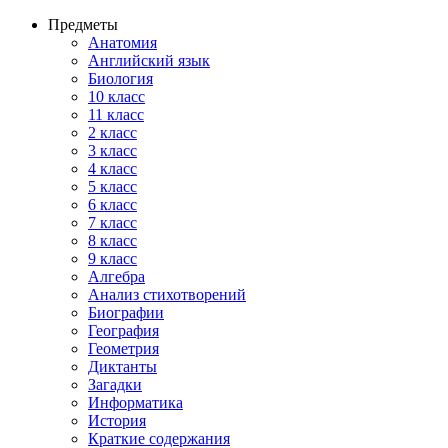
Предметы
Анатомия
Английский язык
Биология
10 класс
11 класс
2 класс
3 класс
4 класс
5 класс
6 класс
7 класс
8 класс
9 класс
Алгебра
Анализ стихотворений
Биографии
География
Геометрия
Диктанты
Загадки
Информатика
История
Краткие содержания