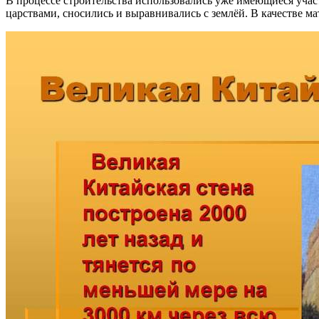
В процессе строительства использовались уже имеющиеся учас
царствами, сносились и выравнивались с землёй. В качестве м