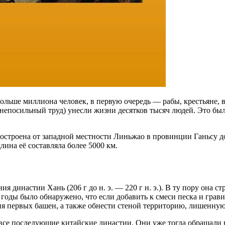
больше миллиона человек, в первую очередь — рабы, крестьяне,
непосильный труд) унесли жизни десятков тысяч людей. Это бы
построена от западной местности Линьжао в провинции Ганьсу 
лина её составляла более 5000 км.
династии Хань (206 г до н. э. — 220 г н. э.). В ту пору она ст
и годы было обнаружено, что если добавить к смеси песка и грав
я первых башен, а также обнести стеной территорию, лишенную 
все последующие китайские династии. Они уже тогда обращали в