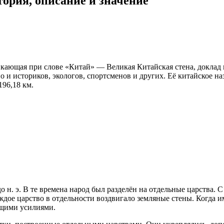
тория, описание и значение
кающая при слове «Китай» — Великая Китайская стена, доклад 
о и историков, экологов, спортсменов и других. Её китайское на
196,18 км.
 до н. э. В те времена народ был разделён на отдельные царств
аждое царство в отдельности воздвигало земляные стены. Когда 
бщими усилиями.