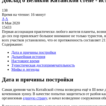
Доклад о Великой Китайской стене - ис
138
Время на чтение:
16 минут
A
A
8 Мая 2020
15433
Первая ассоциация практически любого жителя планеты, возни
до сих пор привлекает большое внимание не только туристов, н
всех участков установлено, что ее протяженность составляет 21
Содержание:
Дата и причины постройки
Дальнейшая история
Настоящее время
Туристическая достопримечательность
Мифы и легенды
Дата и причины постройки
Самая древняя часть Китайской стены возведена ещё в III веке
кочевников хунну. В качестве попытки защититься от разбоя к
организовав
единую страну
, и начал возведение сооружения о