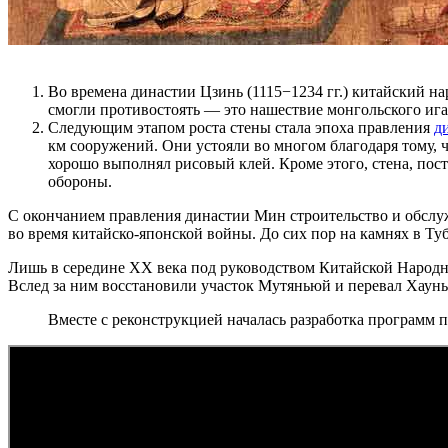
Во времена династии Цзинь (1115−1234 гг.) китайский на
смогли противостоять — это нашествие монгольского ига
Следующим этапом роста стены стала эпоха правления
д
км сооружений. Они устояли во многом благодаря тому, ч
хорошо выполнял рисовый клей. Кроме этого, стена, п
обороны.
С окончанием правления династии Мин строительство и обслуж
во время китайско-японской войны. До сих пор на камнях в Ту
Лишь в середине ХХ века под руководством Китайской Народно
Вслед за ним восстановили участок Мутяньюй и перевал Хаунь
Вместе с реконструкцией началась разработка программ п