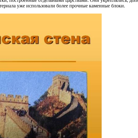
тки, построенные отдельными царствами. Они укреплялись, допо
атериала уже использовали более прочные каменные блоки.