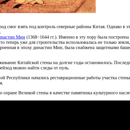
род смог взять под контроль северные районы Китая. Однако в эт
.
инастии Мин
(1368−1644 гг.). Именно в эту пору была построена
то теперь уже для строительства использовалась не только земля
остроенная в эпоху династии Мин, была снабжена защитными б
ивание Китайской стены на долгие годы остановилось. Последни
бейход можно найти следы от пуль.
й Республики начались реставрационные работы участка стены Б
я.
о охране Великой стены в качестве памятника культурного насле