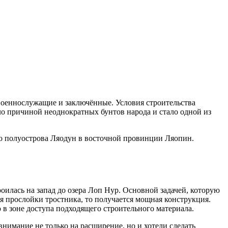
 военнослужащие и заключённые. Условия строительства
ло причиной неоднократных бунтов народа и стало одной из
до полуострова Ляодун в восточной провинции Ляопин.
роилась на запад до озера Лоп Нур. Основной задачей, которую
ия прослойки тростника, то получается мощная конструкция.
в зоне доступа подходящего строительного материала.
нимание не только на расширение, но и хотели сделать