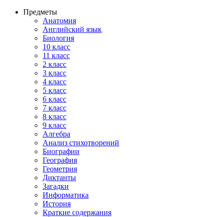
Предметы
Анатомия
Английский язык
Биология
10 класс
11 класс
2 класс
3 класс
4 класс
5 класс
6 класс
7 класс
8 класс
9 класс
Алгебра
Анализ стихотворений
Биографии
География
Геометрия
Диктанты
Загадки
Информатика
История
Краткие содержания