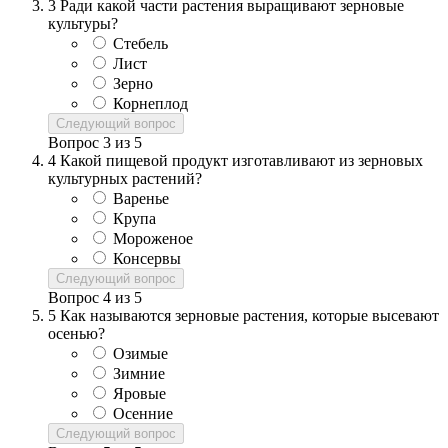
3
Ради какой части растения выращивают зерновые
культуры?
Стебель
Лист
Зерно
Корнеплод
Следующий вопрос
Вопрос
3
из
5
4
Какой пищевой продукт изготавливают из зерновых
культурных растений?
Варенье
Крупа
Мороженое
Консервы
Следующий вопрос
Вопрос
4
из
5
5
Как называются зерновые растения, которые высевают
осенью?
Озимые
Зимние
Яровые
Осенние
Следующий вопрос