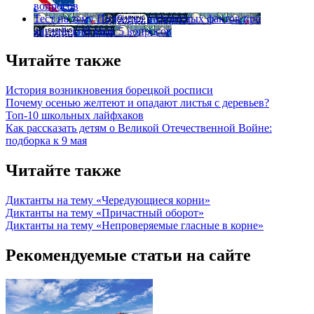
вопросов
Тест на тему
Подборка интересных фактов про
английский язык
5 вопросов
Читайте также
История возникновения борецкой росписи
Почему осенью желтеют и опадают листья с деревьев?
Топ-10 школьных лайфхаков
Как рассказать детям о Великой Отечественной Войне:
подборка к 9 мая
Читайте также
Диктанты на тему «Чередующиеся корни»
Диктанты на тему «Причастный оборот»
Диктанты на тему «Непроверяемые гласные в корне»
Рекомендуемые статьи на сайте