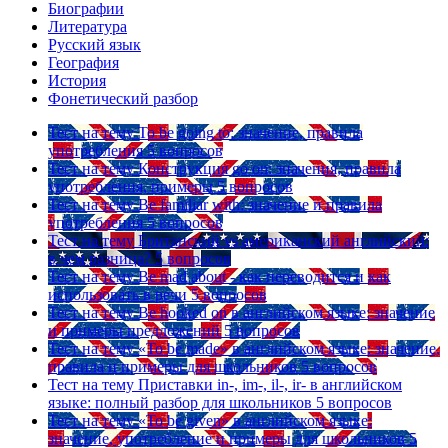
Биографии
Литература
Русский язык
География
История
Фонетический разбор
Тест на тему
To be going to: значение, правила
употребления
5 вопросов
Тест на тему
Конструкция go on: значения, правила
употребления, примеры
5 вопросов
Тест на тему
Be familiar with: значение и правила
употребления
5 вопросов
Тест на тему
Британский vs американский английский:
в чем разница?
5 вопросов
Тест на тему
Be mad about - как переводится и как
использовать в речи
5 вопросов
Тест на тему
Be hooked on в английском языке: значение
и примеры предложений
5 вопросов
Тест на тему
«To be made» в английском языке: значение,
правила и примеры для школьников
5 вопросов
Тест на тему
Приставки in-, im-, il-, ir- в английском
языке: полный разбор для школьников
5 вопросов
Тест на тему
«To be given» в английском языке:
значение, употребление и примеры для школьников
5