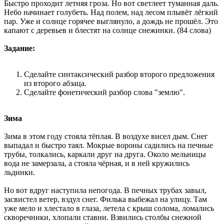
Быстро проходит летняя гроза. Но вот светлеет туманная даль.
Небо начинает голубеть. Над полем, над лесом плывёт лёгкий
пар. Уже и солнце горячее выглянуло, а дождь не прошёл. Это
капают с деревьев и блестят на солнце снежинки. (84 слова)
Задание:
Сделайте синтаксический разбор второго предложения
из второго абзаца.
Сделайте фонетический разбор слова "землю".
Зима
Зима в этом году стояла тёплая. В воздухе висел дым. Снег
выпадал и быстро таял. Мокрые вороны садились на печные
трубы, толкались, каркали друг на друга. Около мельницы
вода не замерзала, а стояла чёрная, и в ней кружились
льдинки.
Но вот вдруг наступила непогода. В печных трубах завыл,
засвистел ветер, вздул снег. Филька выбежал на улицу. Там
уже мело и хлестало в глаза, летела с крыш солома, ломались
скворечники, хлопали ставни. Взвились столбы снежной