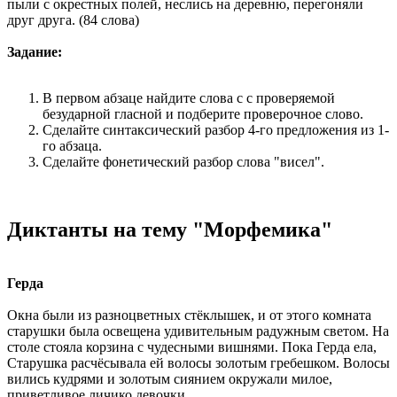
пыли с окрестных полей, неслись на деревню, перегоняли
друг друга. (84 слова)
Задание:
В первом абзаце найдите слова с с проверяемой
безударной гласной и подберите проверочное слово.
Сделайте синтаксический разбор 4-го предложения из 1-
го абзаца.
Сделайте фонетический разбор слова "висел".
Диктанты на тему "Морфемика"
Герда
Окна были из разноцветных стёклышек, и от этого комната
старушки была освещена удивительным радужным светом. На
столе стояла корзина с чудесными вишнями. Пока Герда ела,
Старушка расчёсывала ей волосы золотым гребешком. Волосы
вились кудрями и золотым сиянием окружали милое,
приветливое личико девочки.