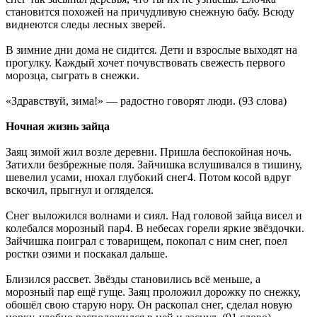
становится похожей на причудливую снежную бабу. Всюду
виднеются следы лесных зверей.
В зимние дни дома не сидится. Дети и взрослые выходят на
прогулку. Каждый хочет почувствовать свежесть первого
морозца, сыграть в снежки.
«Здравствуй, зима!» — радостно говорят люди. (93 слова)
Ночная жизнь зайца
Заяц зимой жил возле деревни. Пришла беспокойная ночь.
Затихли безбрежные поля. Зайчишка вслушивался в тишину,
шевелил усами, нюхал глубокий снег4. Потом косой вдруг
вскочил, прыгнул и огляделся.
Снег выложился волнами и сиял. Над головой зайца висел и
колебался морозный пар4. В небесах горели яркие звёздочки.
Зайчишка поиграл с товарищем, покопал с ним снег, поел
ростки озими и поскакал дальше.
Близился рассвет. Звёзды становились всё меньше, а
морозный пар ещё гуще. Заяц проложил дорожку по снежку,
обошёл свою старую нору. Он раскопал снег, сделал новую