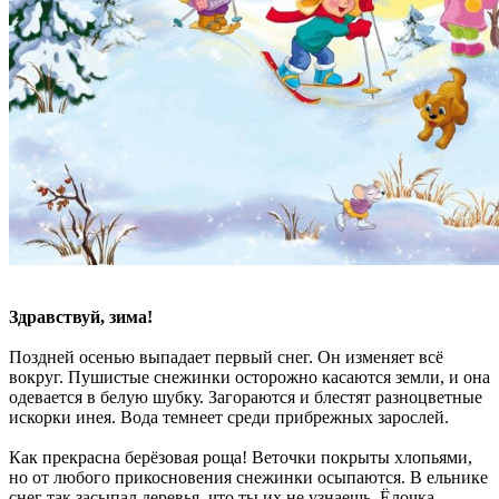
Здравствуй, зима!
Поздней осенью выпадает первый снег. Он изменяет всё
вокруг. Пушистые снежинки осторожно касаются земли, и она
одевается в белую шубку. Загораются и блестят разноцветные
искорки инея. Вода темнеет среди прибрежных зарослей.
Как прекрасна берёзовая роща! Веточки покрыты хлопьями,
но от любого прикосновения снежинки осыпаются. В ельнике
снег так засыпал деревья, что ты их не узнаешь. Ёлочка