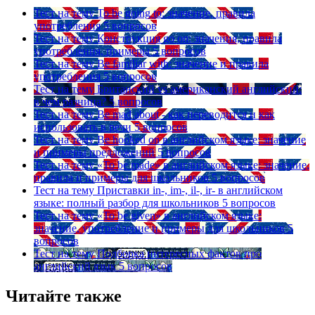
Тест на тему
To be going to: значение, правила
употребления
5 вопросов
Тест на тему
Конструкция go on: значения, правила
употребления, примеры
5 вопросов
Тест на тему
Be familiar with: значение и правила
употребления
5 вопросов
Тест на тему
Британский vs американский английский:
в чем разница?
5 вопросов
Тест на тему
Be mad about - как переводится и как
использовать в речи
5 вопросов
Тест на тему
Be hooked on в английском языке: значение
и примеры предложений
5 вопросов
Тест на тему
«To be made» в английском языке: значение,
правила и примеры для школьников
5 вопросов
Тест на тему
Приставки in-, im-, il-, ir- в английском
языке: полный разбор для школьников
5 вопросов
Тест на тему
«To be given» в английском языке:
значение, употребление и примеры для школьников
5
вопросов
Тест на тему
Подборка интересных фактов про
английский язык
5 вопросов
Читайте также