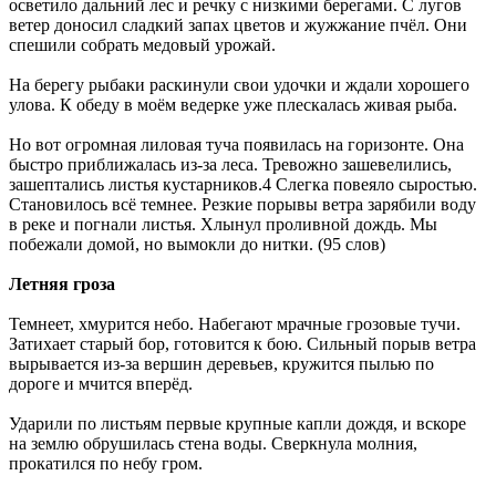
осветило дальний лес и речку с низкими берегами. С лугов
ветер доносил сладкий запах цветов и жужжание пчёл. Они
спешили собрать медовый урожай.
На берегу рыбаки раскинули свои удочки и ждали хорошего
улова. К обеду в моём ведерке уже плескалась живая рыба.
Но вот огромная лиловая туча появилась на горизонте. Она
быстро приближалась из-за леса. Тревожно зашевелились,
зашептались листья кустарников.4 Слегка повеяло сыростью.
Становилось всё темнее. Резкие порывы ветра зарябили воду
в реке и погнали листья. Хлынул проливной дождь. Мы
побежали домой, но вымокли до нитки. (95 слов)
Летняя гроза
Темнеет, хмурится небо. Набегают мрачные грозовые тучи.
Затихает старый бор, готовится к бою. Сильный порыв ветра
вырывается из-за вершин деревьев, кружится пылью по
дороге и мчится вперёд.
Ударили по листьям первые крупные капли дождя, и вскоре
на землю обрушилась стена воды. Сверкнула молния,
прокатился по небу гром.