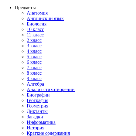
Предметы
Анатомия
Английский язык
Биология
10 класс
11 класс
2 класс
3 класс
4 класс
5 класс
6 класс
7 класс
8 класс
9 класс
Алгебра
Анализ стихотворений
Биографии
География
Геометрия
Диктанты
Загадки
Информатика
История
Краткие содержания