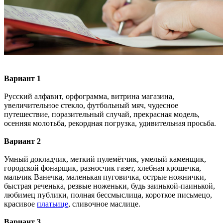
Вариант 1
Русский алфавит, орфограмма, витри­на магазина,
увеличительное стекло, фут­больный мяч, чудесное
путешествие, пора­зительный случай, прекрасная модель,
осенняя молотьба, рекордная погрузка, удивительная просьба.
Вариант 2
Умный докладчик, меткий пулемётчик, умелый каменщик,
городской фонарщик, разносчик газет, хлебная крошечка,
мальчик Ванечка, маленькая пуговичка, острые ножнички,
быстрая реченька, резвые ноженьки, будь заинькой-паинькой,
любимец публики, полная бессмыслица, короткое письмецо,
красивое
платьице
, сливочное маслице.
Вариант 3