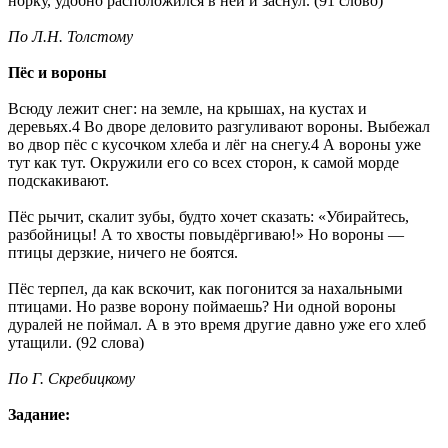
норку, удобно расположился в ней и заснул. (91 слово)
По Л.Н. Толстому
Пёс и вороны
Всюду лежит снег: на земле, на крышах, на кустах и
деревьях.4 Во дворе деловито разгуливают вороны. Выбежал
во двор пёс с кусочком хлеба и лёг на снегу.4 А вороны уже
тут как тут. Окружили его со всех сторон, к самой морде
подскакивают.
Пёс рычит, скалит зубы, будто хочет сказать: «Убирайтесь,
разбойницы! А то хвосты повыдёргиваю!» Но вороны —
птицы дерзкие, ничего не боятся.
Пёс терпел, да как вскочит, как погонится за нахальными
птицами. Но разве ворону поймаешь? Ни одной вороны
дуралей не поймал. А в это время другие давно уже его хлеб
утащили. (92 слова)
По Г. Скребицкому
Задание: