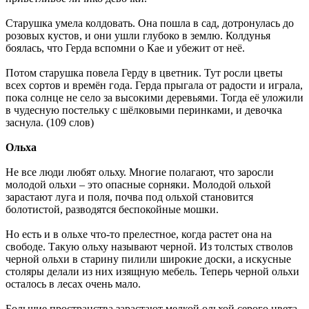
Старушка умела колдовать. Она пошла в сад, дотронулась до
розовых кустов, и они ушли глубоко в землю. Колдунья
боялась, что Герда вспомни о Кае и убежит от неё.
Потом старушка повела Герду в цветник. Тут росли цветы
всех сортов и времён года. Герда прыгала от радости и играла,
пока солнце не село за высокими деревьями. Тогда её уложили
в чудесную постельку с шёлковыми перинками, и девочка
заснула. (109 слов)
Ольха
Не все люди любят ольху. Многие полагают, что заросли
молодой ольхи – это опасные сорняки. Молодой ольхой
зарастают луга и поля, почва под ольхой становится
болотистой, разводятся беспокойные мошки.
Но есть и в ольхе что-то прелестное, когда растет она на
свободе. Такую ольху называют черной. Из толстых стволов
черной ольхи в старину пилили широкие доски, а искусные
столяры делали из них изящную мебель. Теперь черной ольхи
осталось в лесах очень мало.
Большие пространства зарастают мелкой ольхой серого цвета.